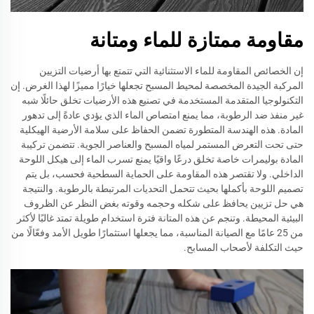
مقاومة ممتازة للماء ومتانة
إن الخصائص المقاومة للماء الاستثنائية التي تتمتع بها أرضيات التزيين
المركبة الجيدة المخصصة لمحيط المسبح تجعلها خيارًا مميزًا لهذا الغرض. إن
التكنولوجيا المتقدمة المستخدمة في تصنيع هذه الأرضيات تخلق حائلًا شبه
غير منفذ ضد الرطوبة، مما يمنع امتصاص الماء الذي يؤدي عادةً إلى تدهور
المادة. هذه الهندسة المتطورة تضمن الحفاظ على سلامة الأرضية الهيكلية
حتى تحت التعرض المستمر لمياه المسبح والعناصر الجوية. تتضمن تركيبة
المادة بوليمرات خاصة تخلق درعًا واقيًا يمنع تسرب الماء إلى هيكل اللوحة
الداخلي. ولا تقتصر هذه المقاومة على الحماية السطحية فحسب، بل يتم
تصميم اللوحة بأكملها بحيث تتحمل التحديات المرتبطة بالرطوبة. والنتيجة
هي حل تزيين يحافظ على شكله وحجمه وقوته بغض النظر عن الظروف
البيئية المحيطة. وتنجم عن هذه المتانة فترة استخدام طويلة تمتد غالبًا لأكثر
من 25 عامًا مع الصيانة المناسبة، مما يجعلها استثمارًا طويل الأمد وفعّالًا من
حيث التكلفة لأصحاب المسابح.