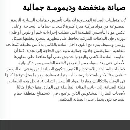
صيانة منخفضة وديمومـة جمالية
تُعد متطلبات الصيانة المحدودة لبلاطات تأسيس حمامات السباحة الجيدة
المصنوعة من مواد مركبة ميزة كبيرة لأصحاب حمامات السباحة. وعلى
عكس مواد التأسيس التقليدية التي تتطلب إجراءات ختم أو تلوين أو طلاء
دورية، فإن البلاطات المركبة تحافظ على مظهرها بمجرد تنظيفها بشكل
روتيني وبسيط. يتم دمج اللون داخل المادة بالكامل بدلًا من تطبيقه كمعالجة
سطحية، مما يضمن جاذبية جمالية تدوم دون الحاجة إلى تجديد. كما أن
مقاومة المادة للتلاشي والبقع والخدوش تعني أنها تحافظ على مظهرها
الأصلي حتى بعد سنوات من التعرض لأشعة الشمس ومواد كيميائية
حمامات السباحة والاستخدام الكثيف. تتكون الصيانة الدورية في الغالب من
تنظيف وقتًا لآخر باستخدام منظفات منزلية معتادة، وهو ما يمثل توفيرًا كبيرًا
في الوقت والتكاليف مقارنةً بمواد التأسيس التقليدية. تجعل هذه الخصائص
قليلة الصيانة، إلى جانب المتانة المتأصلة في المادة، منها خيارًا مثاليًا
لأصحاب المنازل المشغولين الذين يرغبون في الاستمتاع بمنطقة حمام
السباحة دون تحمل عبء الصيانة المكثفة.