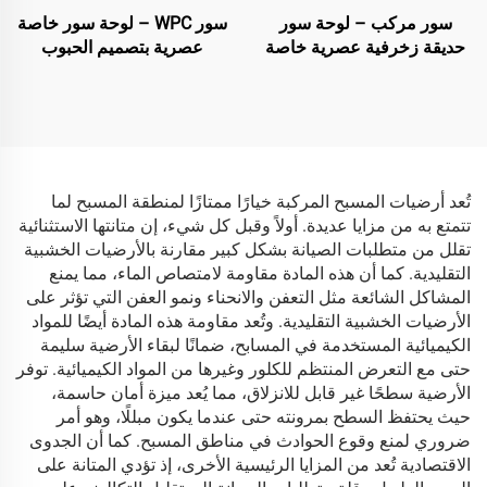
سور مركب – لوحة سور
سور WPC – لوحة سور خاصة
حديقة زخرفية عصرية خاصة
عصرية بتصميم الحبوب
باللون الأسود
المسطحة (باللون الأسود)
تُعد أرضيات المسبح المركبة خيارًا ممتازًا لمنطقة المسبح لما
تتمتع به من مزايا عديدة. أولاً وقبل كل شيء، إن متانتها الاستثنائية
تقلل من متطلبات الصيانة بشكل كبير مقارنة بالأرضيات الخشبية
التقليدية. كما أن هذه المادة مقاومة لامتصاص الماء، مما يمنع
المشاكل الشائعة مثل التعفن والانحناء ونمو العفن التي تؤثر على
الأرضيات الخشبية التقليدية. وتُعد مقاومة هذه المادة أيضًا للمواد
الكيميائية المستخدمة في المسابح، ضمانًا لبقاء الأرضية سليمة
حتى مع التعرض المنتظم للكلور وغيرها من المواد الكيميائية. توفر
الأرضية سطحًا غير قابل للانزلاق، مما يُعد ميزة أمان حاسمة،
حيث يحتفظ السطح بمرونته حتى عندما يكون مبللًا، وهو أمر
ضروري لمنع وقوع الحوادث في مناطق المسبح. كما أن الجدوى
الاقتصادية تُعد من المزايا الرئيسية الأخرى، إذ تؤدي المتانة على