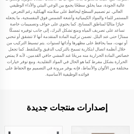
عالية الجودة، مما يخلق سطحًا يجمع بين الوعي البيئي والأداء الوظيفي
العالي. تم تصميم السطح ليحافظ على سلامته الهيكلية رغم التعرض
المستمر للماء والمواد الكيميائية وأشعة الشمس فوق البنفسجية، ما يجعله
خيارًا مثاليًا لمناطق المسابح. كما يحتوي على حواف وتصميمات خاصة
تساعد على تصريف المياه ومنع تشكل البرك، إلى جانب توفيره تمسكًا
ممتازًا حتى عند البلل. تضمن تركيبة المادة المتقدمة أنها لا تتشقق أو تنحني
أو تبهت، مما يحافظ على مظهرها وأدائها لسنوات. يتم تبسيط التركيب من
خلال أنظمة اتصال ابتكارية تسمح بالتركيب الدقيق والملتقط. كما تجعل
خصائص المادة الحرارية منه مريحًا عند المشي حافي القدمين، لأنه لا يمتص
الحرارة بشكل مفرط كما هو الحال في المواد التقليدية. ومع توفر خيارات
مختلفة من الألوان والأنماط، فإنه يوفر مرونة في التصميم مع الحفاظ على
فوائده الوظيفية الأساسية.
إصدارات منتجات جديدة