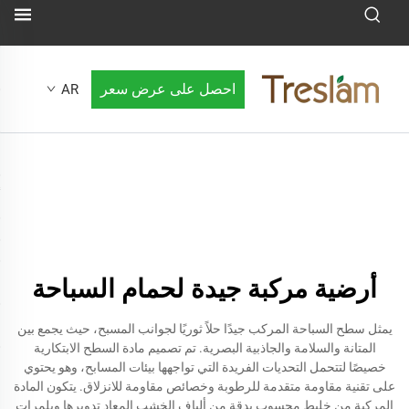
احصل على عرض سعر
AR
أرضية مركبة جيدة لحمام السباحة
يمثل سطح السباحة المركب جيدًا حلاً ثوريًا لجوانب المسبح، حيث يجمع بين
المتانة والسلامة والجاذبية البصرية. تم تصميم مادة السطح الابتكارية
خصيصًا لتتحمل التحديات الفريدة التي تواجهها بيئات المسابح، وهو يحتوي
على تقنية مقاومة متقدمة للرطوبة وخصائص مقاومة للانزلاق. يتكون المادة
المركبة من خليط محسوب بدقة من ألياف الخشب المعاد تدويرها وبلمرات