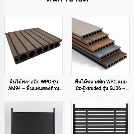
พื้นไม้พลาสติก WPC รุ่น
พื้นไม้พลาสติก WPC แบบ
AM94 – พื้นแผ่นสองด้าน
Co-Extruded รุ่น GJ06 –
แกนกลางกลวง (140×25
แผ่นพื้นกลวงวงกลมแบบพรี
มม.)
เมี่ยม 7 รู (ขายดีที่สุด)