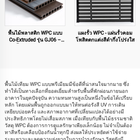
พื้นไม้พลาสติก WPC แบบ
แผงรั้ว WPC - แผ่นรั้วคอม
Co-Extruded รุ่น GJ06 –
โพสิตตกแต่งสีดำกึ่งโปร่งใส
แผ่นพื้นกลวงวงกลมแบบพรี
เมี่ยม 7 รู (ขายดีที่สุด)
พื้นไม้เทียม WPC แบบพรีเมียมมีข้อดีที่น่าสนใจมากมาย ซึ่ง
ทำให้เป็นทางเลือกที่ยอดเยี่ยมสำหรับพื้นที่พักผ่อนภายนอก
อาคารในยุคปัจจุบัน ความทนทานสูงเป็นหนึ่งในข้อได้เปรียบ
หลัก โดยแผ่นพื้นถูกออกแบบมาให้ทนต่อรังสี UV การเดิน
เหยียบบ่อยครั้ง และสภาพอากาศที่เปลี่ยนแปลงได้อย่างมี
ประสิทธิภาพโดยไม่เสื่อมสภาพ เมื่อเทียบกับพื้นไม้ธรรมชาติ
วัสดุ WPC ต้องการการดูแลรักษาเพียงเล็กน้อย ไม่จำเป็นต้อง
ทาสีหรือเคลือบป้องกันน้ำทุกปี ส่งผลให้ประหยัดค่าใช้จ่าย
ระยะยาวและลดความยุ่งยากในการบำรุงรักษา วัสดุยังมี