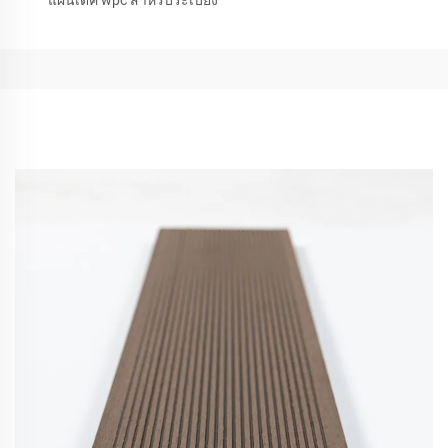
แผ่นเด็ค wpc สำหรับระเบียง