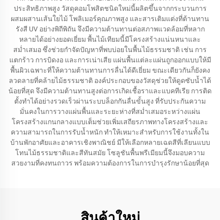
ประสิทธิภาพสูง วัสดุคอมโพสิตชนิดใหม่นี้ผลิตขึ้นจากกระบวนการ
ผสมผสานเส้นใยไม้ โพลิเมอร์คุณภาพสูง และสารเติมแต่งที่ต้านทาน
รังสี UV อย่างพิถีพิถัน จึงมีความต้านทานต่อสภาพแวดล้อมที่หลาก
หลายได้อย่างยอดเยี่ยม พื้นไม้เทียมนี้มีโครงสร้างแน่นหนาและ
สม่ำเสมอ ซึ่งช่วยกำจัดปัญหาที่พบบ่อยในพื้นไม้ธรรมชาติ เช่น การ
แตกร้าว การบิดงอ และการเน่าเสีย แผ่นพื้นแต่ละแผ่นถูกออกแบบให้มี
พื้นผิวเฉพาะที่ให้ความต้านทานการลื่นได้ดีเยี่ยม ขณะเดียวกันก็ยังคง
ลวดลายที่คล้ายไม้ธรรมชาติ องค์ประกอบของวัสดุช่วยให้ดูดซับน้ำได้
น้อยที่สุด จึงมีความต้านทานสูงต่อการเกิดเชื้อราและแบคทีเรีย การติด
ตั้งทำได้อย่างรวดเร็วผ่านระบบล็อกกันลื่นขั้นสูง ที่รับประกันความ
มั่นคงในการวางแผ่นพื้นและระยะห่างที่สม่ำเสมอระหว่างแผ่น
โครงสร้างแกนกลางแบบเต็มช่วยเพิ่มเสถียรภาพทางโครงสร้างและ
ความสามารถในการรับน้ำหนัก ทำให้เหมาะสำหรับการใช้งานทั้งใน
บ้านพักอาศัยและอาคารเชิงพาณิชย์ มีให้เลือกหลายเฉดสีที่เลียนแบบ
โทนไม้ธรรมชาติและสีทันสมัย โซลูชันพื้นพรีเมียมนี้จึงมอบความ
สวยงามที่คงทนถาวร พร้อมความต้องการในการบำรุงรักษาน้อยที่สุด
สินค้าใหม่