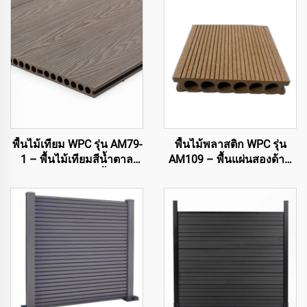
พื้นไม้เทียม WPC รุ่น AM79-
พื้นไม้พลาสติก WPC รุ่น
1 – พื้นไม้เทียมสีน้ำตาล
AM109 – พื้นแผ่นสองด้าน
แกนกลวงสำหรับพื้นนอก
แกนกลางกลวงวงกลม
อาคาร ทนทานและบำรุง
(140×25 มม.)
รักษาน้อย