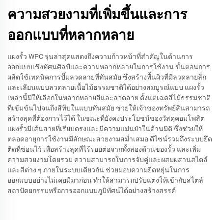
ความสวยงามที่เพิ่มขึ้นและการ
ออกแบบที่หลากหลาย
แผงรั้ว WPC รุ่นล่าสุดแสดงถึงความก้าวหน้าที่สำคัญในด้านการ
ออกแบบเชิงทัศนศิลป์และความหลากหลายในการใช้งาน ขั้นตอนการ
ผลิตใช้เทคนิคการปั๊มลวดลายที่ทันสมัย ซึ่งสร้างพื้นผิวที่มีลวดลายลึก
และเลียนแบบลวดลายเนื้อไม้ธรรมชาติได้อย่างสมบูรณ์แบบ แผงรั้ว
เหล่านี้มีให้เลือกในหลากหลายสีและลวดลาย ตั้งแต่เฉดสีไม้ธรรมชาติ
ที่เข้มข้นไปจนถึงสีทึบในแบบทันสมัย ช่วยให้เจ้าของทรัพย์สินสามารถ
สร้างลุคที่ต้องการไว้ได้ ในขณะที่ยังคงประโยชน์ของวัสดุคอมโพสิต
แผงรั้วมีเส้นสายที่เรียบตรงและมีความแม่นยำในด้านมิติ ซึ่งช่วยให้
ตลอดอายุการใช้งานมีลักษณะสวยงามสม่ำเสมอ ดีไซน์รวมถึงระบบยึด
ติดที่ซ่อนไว้ เพื่อสร้างลุคที่ไร้รอยต่อจากทั้งสองด้านของรั้ว และเพิ่ม
ความสวยงามโดยรวม ความสามารถในการจับคู่และผสมผสานสไตล์
และสีต่าง ๆ ภายในระบบเดียวกัน ช่วยมอบความยืดหยุ่นในการ
ออกแบบอย่างไม่เคยมีมาก่อน ทำให้สามารถปรับแต่งให้เข้ากับสไตล์
สถาปัตยกรรมหรือการออกแบบภูมิทัศน์ได้อย่างสร้างสรรค์