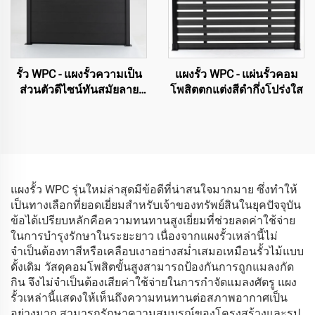
รั้ว WPC - แผงรั้วความเป็น
แผงรั้ว WPC - แผ่นรั้วคอม
ส่วนตัวดีไซน์ทันสมัยลาย
โพสิตตกแต่งสีดำกึ่งโปร่งใส
เส้นตรง (สีดำ)
แผงรั้ว WPC รุ่นใหม่ล่าสุดมีข้อดีที่น่าสนใจมากมาย ซึ่งทำให้
เป็นทางเลือกที่ยอดเยี่ยมสำหรับเจ้าของทรัพย์สินในยุคปัจจุบัน
ข้อได้เปรียบหลักคือความทนทานสูงเยี่ยมที่ช่วยลดค่าใช้จ่าย
ในการบำรุงรักษาในระยะยาว เนื่องจากแผงรั้วเหล่านี้ไม่
จำเป็นต้องทาสีหรือเคลือบเงาอย่างสม่ำเสมอเหมือนรั้วไม้แบบ
ดั้งเดิม วัสดุคอมโพสิตขั้นสูงสามารถป้องกันการถูกแมลงกัด
กิน จึงไม่จำเป็นต้องเสียค่าใช้จ่ายในการกำจัดแมลงศัตรู แผง
รั้วเหล่านี้แสดงให้เห็นถึงความทนทานต่อสภาพอากาศเป็น
อย่างมาก สามารถรักษาความสมบูรณ์ของโครงสร้างและรูป