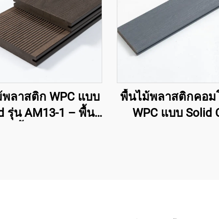
ไม้พลาสติก WPC แบบ
พื้นไม้พลาสติกคอม
d รุ่น AM13-1 – พื้น
WPC แบบ Solid 
ายปั้ม 3D ด้านเดียว
extruded รุ่น GJ
138×22.5 มม. | พื้น
ภายนอกอาคารคุ
พรีเมียม