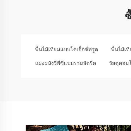
ซ
พื้นไม้เทียมแบบโคเอ็กซ์ทรูด
พื้นไม้
แผงผนังวีพีซีแบบร่วมอัดรีด
วัสดุคอม