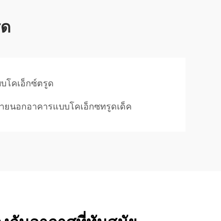
ูด
แบบโคเอ็กซ์ตรูด
บภายนอกอาคารแบบโคเอ็กซทรูดเด็ค