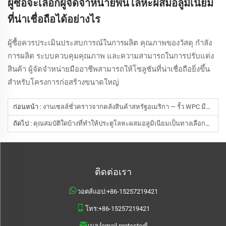
ผู้ซื้อจะเลือกผู้จัดจำหน่ายพื้นโลหะผสมอลูมิเนียม
ที่น่าเชื่อถือได้อย่างไร
ผู้ซื้อควรประเมินประสบการณ์ในการผลิต คุณภาพของวัสดุ กำลัง
การผลิต ระบบควบคุมคุณภาพ และความสามารถในการปรับแต่ง
สินค้า ผู้จัดจำหน่ายมืออาชีพสามารถให้โซลูชันที่น่าเชื่อถือยิ่งขึ้น
สำหรับโครงการก่อสร้างขนาดใหญ่
ก่อนหน้า :
งานเซลล์ชั่วคราวจากคลังสินค้าสหรัฐอเมริกา — รั้ว WPC มีสินค้าพร้อมส่ง ลดสูงสุดถึง 46 ดอลลาร์ต่อชุด
ถัดไป :
คุณสมบัติใดบ้างที่ทำให้ประตูโลหะผสมอลูมิเนียมเป็นทางเลือกที่ทนทานยาวนาน?
ติดต่อเรา
วอตส์แอป:
+86-15257219421
โทร:
+86-15257219421
เมล:
[email protected]