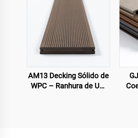
AM13 Decking Sólido de
GJ
WPC – Ranhura de Um
Coe
Lado
Pre
com