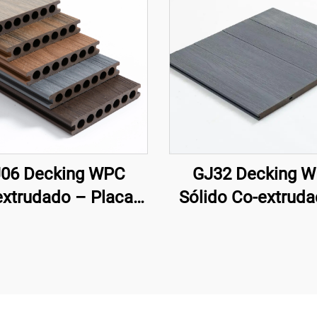
06 Decking WPC
GJ32 Decking 
xtrudado – Placa
Sólido Co-extrud
mium Circular Oca
138×22,5 mm 
 Sete Furos (Mais
Alternativa Moder
Vendido)
Madeira