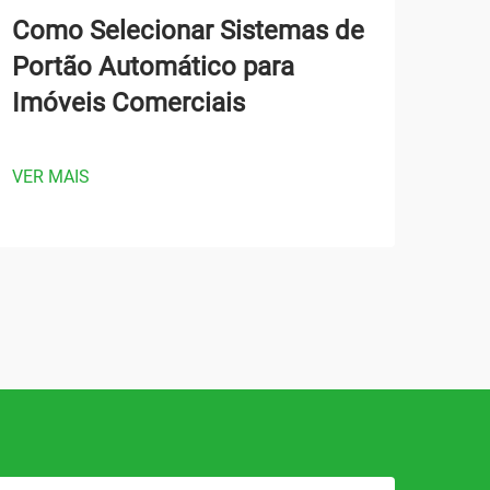
Como Selecionar Sistemas de
Por
Portão Automático para
Por
Imóveis Comerciais
Seg
Ac
VER MAIS
VER 