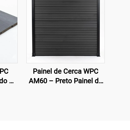
WPC
Painel de Cerca WPC
ado –
AM60 – Preto Painel de
|
Cerca Decorativa
na à
Moderna