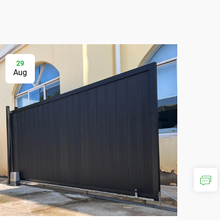
29
2
Aug
Au