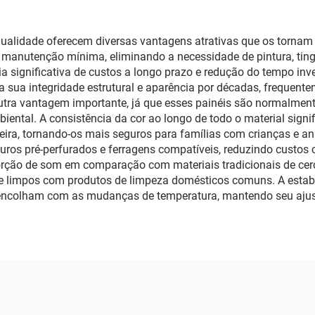
qualidade oferecem diversas vantagens atrativas que os tornam 
m manutenção mínima, eliminando a necessidade de pintura, tin
ia significativa de custos a longo prazo e redução do tempo in
sua integridade estrutural e aparência por décadas, frequent
utra vantagem importante, já que esses painéis são normalmente
biental. A consistência da cor ao longo de todo o material sig
eira, tornando-os mais seguros para famílias com crianças e an
 furos pré-perfurados e ferragens compatíveis, reduzindo custos
ção de som em comparação com materiais tradicionais de cerca
te limpos com produtos de limpeza domésticos comuns. A estab
encolham com as mudanças de temperatura, mantendo seu ajuste