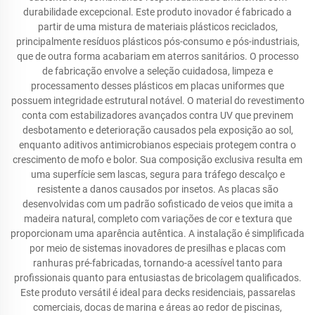
durabilidade excepcional. Este produto inovador é fabricado a
partir de uma mistura de materiais plásticos reciclados,
principalmente resíduos plásticos pós-consumo e pós-industriais,
que de outra forma acabariam em aterros sanitários. O processo
de fabricação envolve a seleção cuidadosa, limpeza e
processamento desses plásticos em placas uniformes que
possuem integridade estrutural notável. O material do revestimento
conta com estabilizadores avançados contra UV que previnem
desbotamento e deterioração causados pela exposição ao sol,
enquanto aditivos antimicrobianos especiais protegem contra o
crescimento de mofo e bolor. Sua composição exclusiva resulta em
uma superfície sem lascas, segura para tráfego descalço e
resistente a danos causados por insetos. As placas são
desenvolvidas com um padrão sofisticado de veios que imita a
madeira natural, completo com variações de cor e textura que
proporcionam uma aparência autêntica. A instalação é simplificada
por meio de sistemas inovadores de presilhas e placas com
ranhuras pré-fabricadas, tornando-a acessível tanto para
profissionais quanto para entusiastas de bricolagem qualificados.
Este produto versátil é ideal para decks residenciais, passarelas
comerciais, docas de marina e áreas ao redor de piscinas,