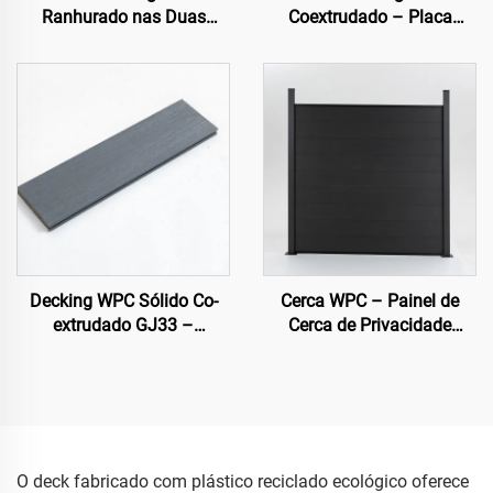
Ranhurado nas Duas
Coextrudado – Placa
Faces, Núcleo Oco Circular
Premium Circular Oca com
(140×25 mm)
Sete Furos (Mais Vendido)
Decking WPC Sólido Co-
Cerca WPC – Painel de
extrudado GJ33 –
Cerca de Privacidade
138×22,5 mm | Piso
Moderno com Grãos
Externo Premium
Planos (Preto)
O deck fabricado com plástico reciclado ecológico oferece