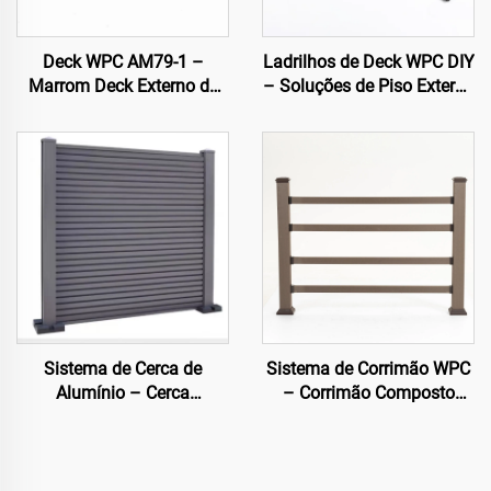
Deck WPC AM79-1 –
Ladrilhos de Deck WPC DIY
Marrom Deck Externo de
– Soluções de Piso Externo
Núcleo Oco, Durável e de
de Fácil Instalação
Baixa Manutenção
Sistema de Cerca de
Sistema de Corrimão WPC
Alumínio – Cerca
– Corrimão Composto
Arquitetônica Moderna
Totalmente com
Coextrusão para
Segurança Externa