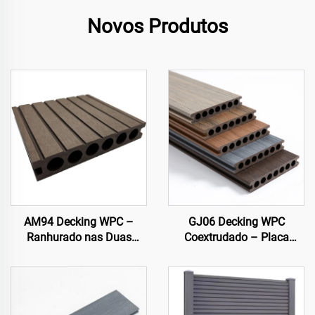
Novos Produtos
AM94 Decking WPC –
GJ06 Decking WPC
Ranhurado nas Duas
Coextrudado – Placa
Faces, Núcleo Oco (140×25
Premium Circular Oca com
mm)
Sete Furos (Mais Vendido)