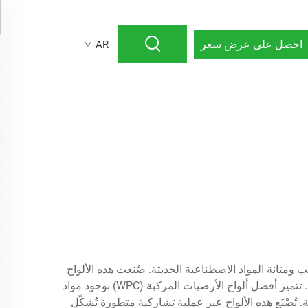
احصل على عرض سعر
AR
طبيعي للخشب ومتانة المواد الاصطناعية الحديثة. صُنعت هذه الألواح
الفاخرة باستخدام مزيج متطور من ألياف الخشب المعاد تدويرها والبوليمرات عالية الجودة، مما يُشكّل مادة بناء قوية ومستدامة. تتميز أفضل ألواح الأرضيات المركبة (WPC) بوجود مواد
صْنَع هذه الألواح عبر عملية تشاركية متطورة تُشكّل