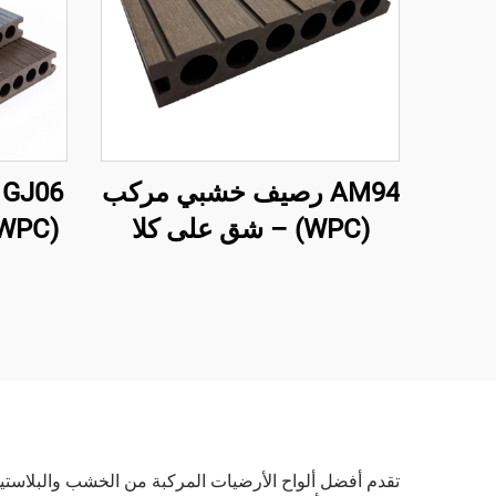
AM94 رصيف خشبي مركب
6
(WPC) – شق على كلا
الجانبين، قلب مجوف
المش
(140×25 مم)
دائري
عالية 