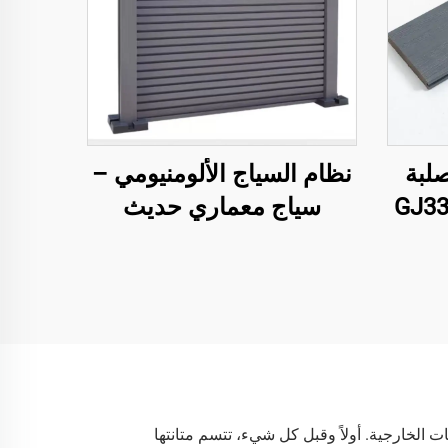
بة صلبة
نظام السياج الألومنيومي –
GJ33 –
سياج معماري حديث
فاخرة
ا استثمارًا ممتازًا للمساحات الخارجية. أولاً وقبل كل شيء، تتسم متانتها