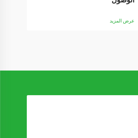
الوصول
الطو
عرض المزيد
عرض ا