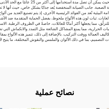
الاستثنائية بأنها تتفوق بشكل كبير على الخشب ا
لصعبة. جانب الصيانة المنخفضة يُعد جذابًا بشكل خاص، حيث أنها لا تحتاج 
ابات. ثبات لون هذه الألواح ملحوظ، بفضل الحماية المتقدمة ضد الأشع
لتزلّق، مما يجعلها أكثر أمانًا للعائلات، خاصةً في الظروف الرطبة. ال
ت الحرارية، مما يمنع المشاكل الشائعة مثل التمدد والانكماش التي ت
اليف العمالة ووقت التركيب. بالإضافة إلى ذلك، تتميز هذه الألواح بمق
ارات التصميم، بما في ذلك الألوان والملمس والنقوش المختلفة، ما يتي
نصائح عملية