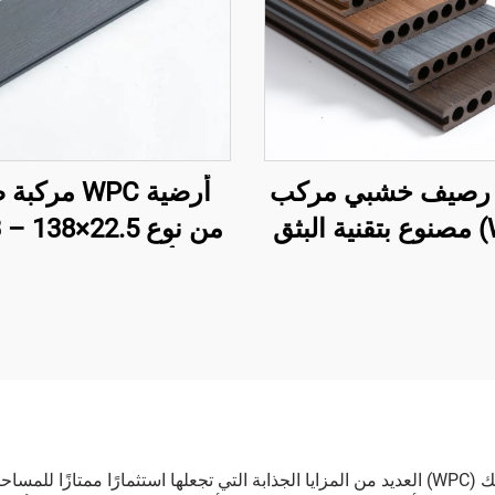
GJ0 رصيف خشبي مركب
أرضية WPC مرك
(WPC) مصنوع بتقنية البثق
من نوع  138×22.5
ترك – لوحة رصيف
مم | أرضيات خارجية 
ة مجوفة بسبعة ثقوب
الجودة (الأكثر مبيعًا)
تقدم أفضل ألواح الأرضيات المركبة من الخشب والبلاستيك (WPC) العديد من المزايا الجذابة التي تجعله