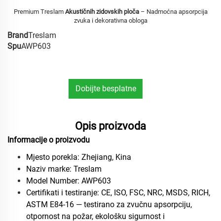
Premium Treslam
Akustičnih zidovskih ploča
– Nadmoćna apsorpcija
zvuka i dekorativna obloga
Brand
Treslam
Spu
AWP603
Dobijte besplatne
uzorke
Opis proizvoda
Informacije o proizvodu
Mjesto porekla: Zhejiang, Kina
Naziv marke: Treslam
Model Number: AWP603
Certifikati i testiranje: CE, ISO, FSC, NRC, MSDS, RICH,
ASTM E84-16 — testirano za zvučnu apsorpciju,
otpornost na požar, ekološku sigurnost i