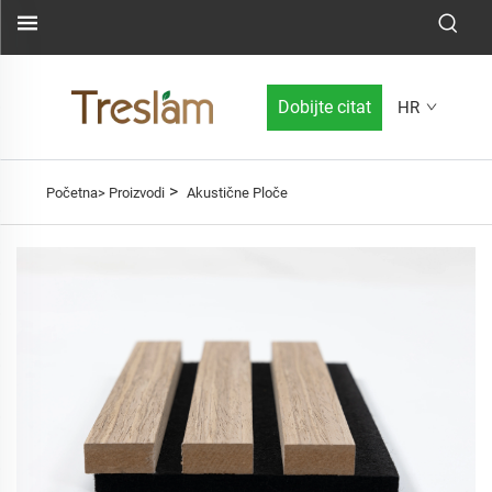
Dobijte citat
HR
>
Početna>
Proizvodi
Akustične Ploče