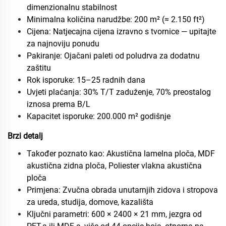
dimenzionalnu stabilnost
Minimalna količina narudžbe: 200 m² (≈ 2.150 ft²)
Cijena: Natjecajna cijena izravno s tvornice — upitajte
za najnoviju ponudu
Pakiranje: Ojačani paleti od poludrva za dodatnu
zaštitu
Rok isporuke: 15–25 radnih dana
Uvjeti plaćanja: 30% T/T zaduženje, 70% preostalog
iznosa prema B/L
Kapacitet isporuke: 200.000 m² godišnje
Brzi detalj
Također poznato kao: Akustična lamelna ploča, MDF
akustična zidna ploča, Poliester vlakna akustična
ploča
Primjena: Zvučna obrada unutarnjih zidova i stropova
za ureda, studija, domove, kazališta
Ključni parametri: 600 × 2400 × 21 mm, jezgra od