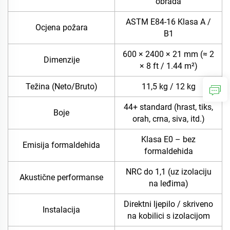
obrada
ASTM E84-16 Klasa A /
Ocjena požara
B1
600 × 2400 × 21 mm (≈ 2
Dimenzije
× 8 ft / 1.44 m²)
Težina (Neto/Bruto)
11,5 kg / 12 kg
44+ standard (hrast, tiks,
Boje
orah, crna, siva, itd.)
Klasa E0 – bez
Emisija formaldehida
formaldehida
NRC do 1,1 (uz izolaciju
Akustične performanse
na leđima)
Direktni ljepilo / skriveno
Instalacija
na kobilici s izolacijom