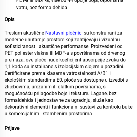
PET-a ili MDF-a, više od 44 opcije boja, otporna na
vatru, bez formaldehida
Opis
Treslam akustične
Nastavni pločnici
su konstruirani za
moderne unutarnje prostore koji zahtijevaju i vizualnu
sofisticiranost i akustične performanse. Proizvedeni od
PET poliester vlakna ili MDF-a s površinama od drvenog
premaza, ove ploče nude koeficijent apsorpcije zvuka do
1,1 kada su instalirane s izolacijskim slojem u pozadini.
Certificirane prema klasama vatrostalnosti A/B1 i
ekološkim standardima E0, ploče su dostupne u izvedbi s
žlijebovima, urezanim ili glatkim površinama, s
mogućnošću prilagodbe boje i teksture. Lagane, bez
formaldehida i jednostavne za ugradnju, služe kao
dekorativni elementi i funkcionalni sustavi za kontrolu buke
u komercijalnim i stambenim prostorima.
Prijave