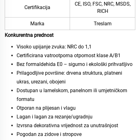
CE, ISO, FSC, NRC, MSDS,
Certifikacija
RICH
Marka
Treslam
Konkurentna prednost
Visoko upijanje zvuka: NRC do 1,1
Certificirana vatrootporna otpornost klase A/B1
Bez formaldehida E0 – sigurno i ekološki prihvatljivo
Prilagodljive površine: drvena struktura, platneni
ukras, urezani, obojeni
Dostupan u lamelskom, panelnom ili umjetničkom
formatu
Otporan na plijesan i vlagu
Lagan i lagan za rezanje/ugradnju
Izvrsna dekorativna vrijednost za unutrašnjost
Pogodan za zidove i stropove