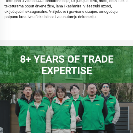
Dostupno u više od 44 standardne boje, uključujući sivu, hrast, orah i tek, s
teksturama poput drvene žice, lana i kashmira. Višestruki uzorci,
uključujući heksagonalne, V-žljebove i gravirane dizajne, omogućuju
potpunu kreativnu fleksibilnost za unutarnju dekoraciju.