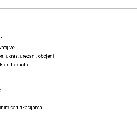
B1
atljivo
eni ukras, urezani, obojeni
čkom formatu
t
lnim certifikacijama