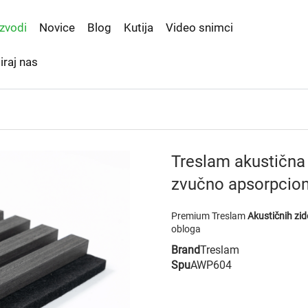
zvodi
Novice
Blog
Kutija
Video snimci
iraj nas
Treslam akustična
zvučno apsorpcion
Premium Treslam
Akustičnih zi
obloga
Brand
Treslam
Spu
AWP604