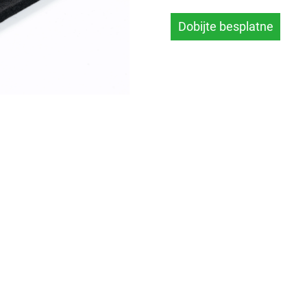
Dobijte besplatne
uzorke