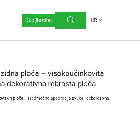
Dobijte citat
HR
 zidna ploča – visokoučinkovita
a dekorativna rebrasta ploča
dovskih ploča
– Nadmoćna apsorpcija zvuka i dekorativna