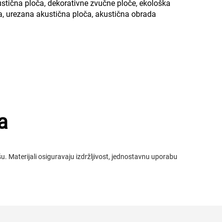
ustična ploča, dekorativne zvučne ploče, ekološka
a, urezana akustična ploča, akustična obrada
a
šu. Materijali osiguravaju izdržljivost, jednostavnu uporabu