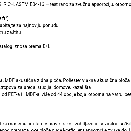
MSDS, RICH, ASTM E84-16 — testirano za zvučnu apsorpciju, otporn
 ft²)
 upitajte za najnoviju ponudu
tnu zaštitu
ostalog iznosa prema B/L
, MDF akustična zidna ploča, Poliester vlakna akustična ploča
tropova za ureda, studija, domove, kazališta
 od PET-a ili MDF-a, više od 44 opcije boja, otporna na vatru, b
i za moderne unutarnje prostore koji zahtijevaju i vizualnu sofis
enog premaza, ove ploče nude koeficijent apsorpcije zvuka do 1,1