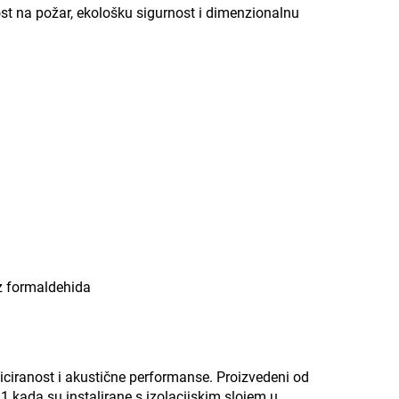
ost na požar, ekološku sigurnost i dimenzionalnu
ez formaldehida
ticiranost i akustične performanse. Proizvedeni od
 kada su instalirane s izolacijskim slojem u