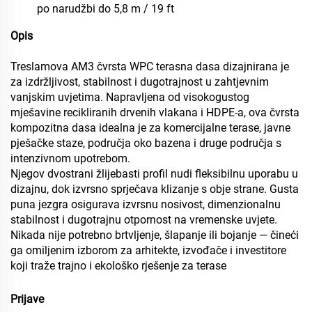
po narudžbi do 5,8 m / 19 ft
Opis
Treslamova AM3 čvrsta WPC terasna dasa dizajnirana je
za izdržljivost, stabilnost i dugotrajnost u zahtjevnim
vanjskim uvjetima. Napravljena od visokogustog
mješavine recikliranih drvenih vlakana i HDPE-a, ova čvrsta
kompozitna dasa idealna je za komercijalne terase, javne
pješačke staze, područja oko bazena i druge područja s
intenzivnom upotrebom.
Njegov dvostrani žlijebasti profil nudi fleksibilnu uporabu u
dizajnu, dok izvrsno sprječava klizanje s obje strane. Gusta
puna jezgra osigurava izvrsnu nosivost, dimenzionalnu
stabilnost i dugotrajnu otpornost na vremenske uvjete.
Nikada nije potrebno brtvljenje, šlapanje ili bojanje — čineći
ga omiljenim izborom za arhitekte, izvođače i investitore
koji traže trajno i ekološko rješenje za terase
Prijave