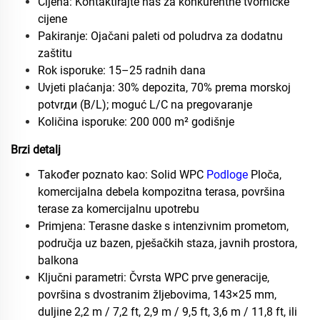
Cijena: Kontaktirajte nas za konkurentne tvorničke
cijene
Pakiranje: Ojačani paleti od poludrva za dodatnu
zaštitu
Rok isporuke: 15–25 radnih dana
Uvjeti plaćanja: 30% depozita, 70% prema morskoj
potvrди (B/L); moguć L/C na pregovaranje
Količina isporuke: 200 000 m² godišnje
Brzi detalj
Također poznato kao: Solid WPC
Podloge
Ploča,
komercijalna debela kompozitna terasa, površina
terase za komercijalnu upotrebu
Primjena: Terasne daske s intenzivnim prometom,
područja uz bazen, pješačkih staza, javnih prostora,
balkona
Ključni parametri: Čvrsta WPC prve generacije,
površina s dvostranim žljebovima, 143×25 mm,
duljine 2,2 m / 7,2 ft, 2,9 m / 9,5 ft, 3,6 m / 11,8 ft, ili