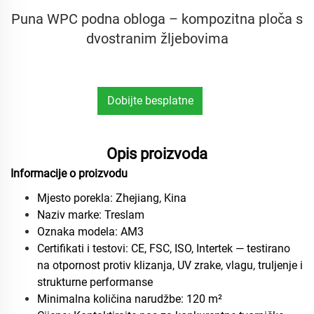
Puna WPC podna obloga – kompozitna ploča s
dvostranim žljebovima
Dobijte besplatne
uzorke
Opis proizvoda
Informacije o proizvodu
Mjesto porekla: Zhejiang, Kina
Naziv marke: Treslam
Oznaka modela: AM3
Certifikati i testovi: CE, FSC, ISO, Intertek — testirano
na otpornost protiv klizanja, UV zrake, vlagu, truljenje i
strukturne performanse
Minimalna količina narudžbe: 120 m²