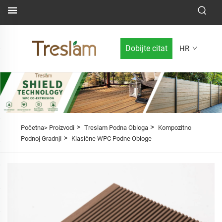
Dobijte citat
HR
>
>
Početna>
Proizvodi
Treslam Podna Obloga
Kompozitno
>
Podnoj Gradnji
Klasične WPC Podne Obloge