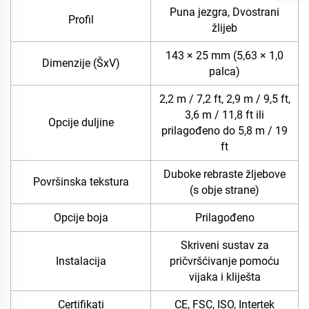
Puna jezgra, Dvostrani
Profil
žlijeb
143 × 25 mm (5,63 × 1,0
Dimenzije (ŠxV)
palca)
2,2 m / 7,2 ft, 2,9 m / 9,5 ft,
3,6 m / 11,8 ft ili
Opcije duljine
prilagođeno do 5,8 m / 19
ft
Duboke rebraste žljebove
Površinska tekstura
(s obje strane)
Opcije boja
Prilagođeno
Skriveni sustav za
Instalacija
pričvršćivanje pomoću
vijaka i kliješta
Certifikati
CE, FSC, ISO, Intertek