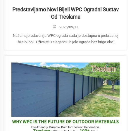
Predstavljamo Novi Bijeli WPC Ogradni Sustav
Od Treslama
2025/09/11
Naša najprodavanija WPC ograda sada je dostupna u prekrasnoj
bijeloj boji. Uživajte u eleganciji bijele ograde bez briga oko
održavanja kao kod PVC ili vinila. Jaka, ekološki prihvatljiva i
izgrađena da traje, Treslam bijele WPC ograde idealne su za vrtove,
dvorišta i komercijalne vanjske prostore.