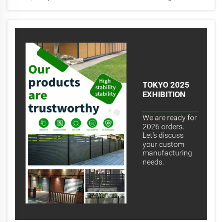
premium WPC terasnim pločama, ogradama i aluminijastim
proizvodima za vanjsku upotrebu.