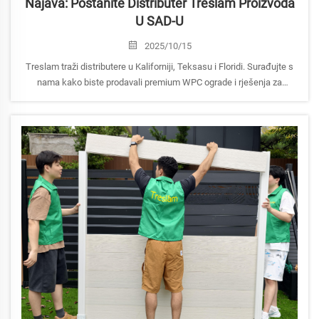
Najava: Postanite Distributer Treslam Proizvoda
U SAD-U
2025/10/15
Treslam traži distributere u Kaliforniji, Teksasu i Floridi. Surađujte s
nama kako biste prodavali premium WPC ograde i rješenja za
vanjske prostore pod pouzdanim brendom Treslam. Pružamo
fleksibilne uvjete i potpunu podršku.