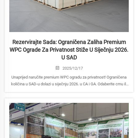
Rezervirajte Sada: Ograničena Zalihа Premium
WPC Ogradе Za Privatnost Stiže U Siječnju 2026.
U SAD
2025/12/17
Unaprijed naručite premium WPC ogradu za privatnost! Ograničena
količina u SAD-u dolazi u siječnju 2026. u CA i GA. Odaberite crnu ili
orah boju s ugradnjom u tlo ili na bazu.