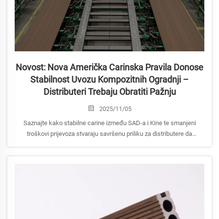
Novost: Nova Američka Carinska Pravila Donose
Stabilnost Uvozu Kompozitnih Ogradnji –
Distributeri Trebaju Obratiti Pažnju
2025/11/05
Saznajte kako stabilne carine između SAD-a i Kine te smanjeni
troškovi prijevoza stvaraju savršenu priliku za distributere da
osiguraju premium WPC ograde i podove tvrtke Treslam. Djelujte
odmah za najbolje cijene!