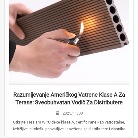
Razumijevanje Američkog Vatrene Klase A Za
Terase: Sveobuhvatan Vodič Za Distributere
2025/11/03
Otkrijte Treslam WPC deke klase A, certificirane kao vatrostalne,
izdržljive, ekološki prihvatljive i savršene za distributere i vlasnike
kuća u SAD koji traže premium rješenja za vanjske prostore.