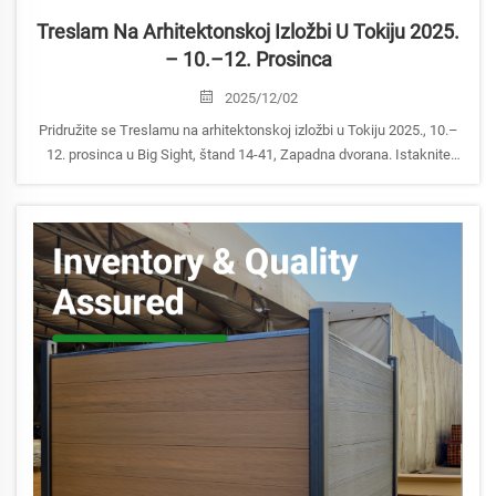
Treslam Na Arhitektonskoj Izložbi U Tokiju 2025.
– 10.–12. Prosinca
2025/12/02
Pridružite se Treslamu na arhitektonskoj izložbi u Tokiju 2025., 10.–
12. prosinca u Big Sight, štand 14-41, Zapadna dvorana. Istaknite
naše inovativne ograde, terasne obloge i zidne ploče od drveno-
plastičnih kompozita za trajna, održiva i prilagodljiva rješenja za
vanjske prostore.