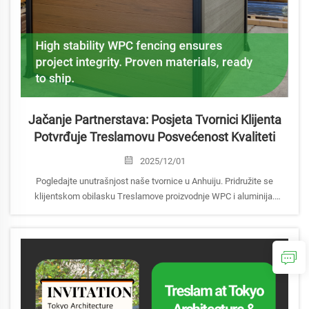
Jačanje Partnerstava: Posjeta Tvornici Klijenta
Potvrđuje Treslamovu Posvećenost Kvaliteti
2025/12/01
Pogledajte unutrašnjost naše tvornice u Anhuiju. Pridružite se
klijentskom obilasku Treslamove proizvodnje WPC i aluminija.
Svjedočite strogoj kontroli kvalitete za terasne obloge, ograde i zidne
ploče. Posjetite nas.