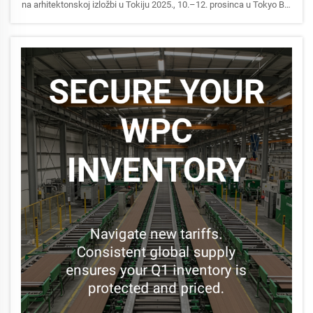
na arhitektonskoj izložbi u Tokiju 2025., 10.–12. prosinca u Tokyo Big
Sighu. Posjetite naš štand i upoznajte inovacije ekološki prihvatljivih
kompozita od drva i plastike.