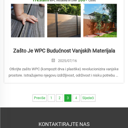
Zašto Je WPC Budućnost Vanjskih Materijala
2025/07/16
Otkrijte zašto WPC (kompozit drva i plastike) revolucionizira vanjske
prostore. Istražujemo njegovu izdržljivost, održivost i nisku potrebu za
održavanjem koja ga čini materijalom budućnosti.
Previše
1
2
3
4
Sljedeći
KONTAKTIRAJTE NAS