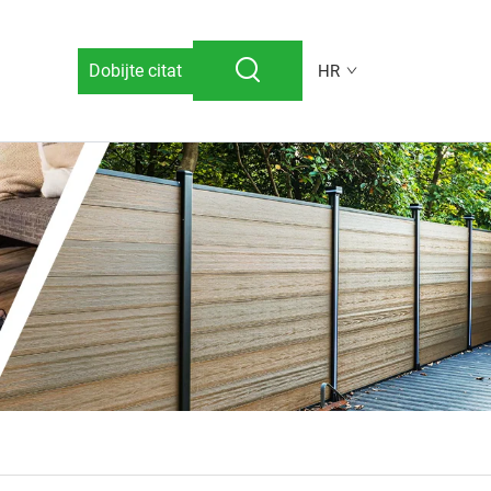
Dobijte citat
HR