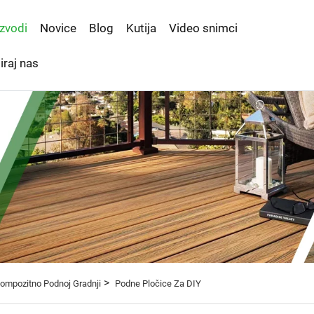
zvodi
Novice
Blog
Kutija
Video snimci
iraj nas
>
ompozitno Podnoj Gradnji
Podne Pločice Za DIY