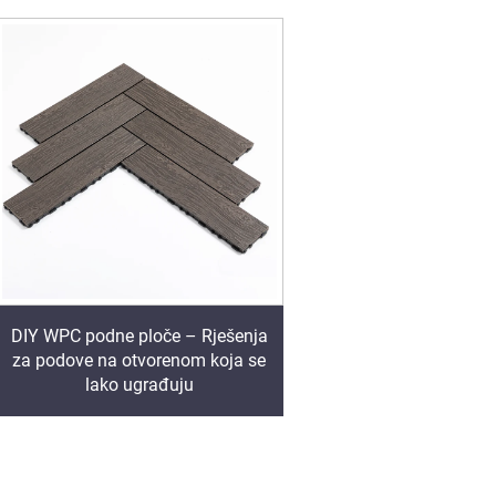
DIY WPC podne ploče – Rješenja
za podove na otvorenom koja se
lako ugrađuju