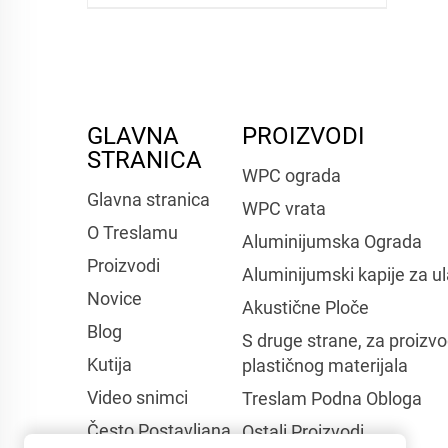
GLAVNA
PROIZVODI
STRANICA
WPC ograda
Glavna stranica
WPC vrata
O Treslamu
Aluminijumska Ograda
Proizvodi
Aluminijumski kapije za u
Novice
Akustične Ploče
Blog
S druge strane, za proizvo
Kutija
plastičnog materijala
Video snimci
Treslam Podna Obloga
Često Postavljana
Ostali Proizvodi