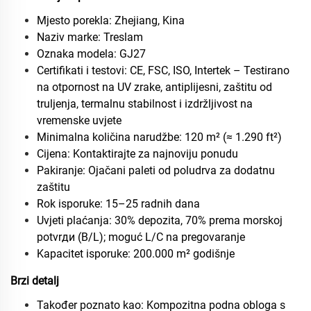
Mjesto porekla: Zhejiang, Kina
Naziv marke: Treslam
Oznaka modela: GJ27
Certifikati i testovi: CE, FSC, ISO, Intertek – Testirano
na otpornost na UV zrake, antiplijesni, zaštitu od
truljenja, termalnu stabilnost i izdržljivost na
vremenske uvjete
Minimalna količina narudžbe: 120 m² (≈ 1.290 ft²)
Cijena: Kontaktirajte za najnoviju ponudu
Pakiranje: Ojačani paleti od poludrva za dodatnu
zaštitu
Rok isporuke: 15–25 radnih dana
Uvjeti plaćanja: 30% depozita, 70% prema morskoj
potvrди (B/L); moguć L/C na pregovaranje
Kapacitet isporuke: 200.000 m² godišnje
Brzi detalj
Također poznato kao: Kompozitna podna obloga s