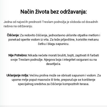
Način života bez održavanja:
Jedna od najvećih prednosti Treslam podnožja je sloboda od dosadnih
radova na održavanju.
Čišćenje:
Za redovito čišćenje, jednostavno uklonite otpatke metlom i
ponekad operite vodom iz vrta. Za teže prljavštine, koristite mekanu
četku i blagu sapunicu.
Nije Potrebno:
Nikada nećete morati brušiti, bojiti, zaptivati ili farbati
svoje Treslam podnožje. Njegova boja i integritet osigurani su na
desetljeća.
Uklanjanje mrlja:
Većinu proliva može se obrisati sapunom i vodom. Za
uporne mrlje poput masnoće ili tinte, preporučuje se korištenje
specijalnog sredstva za čišćenje kompozitnih terasa.