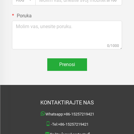
0/100
Poruka
0/1000
Prenosi
KONTAKTIRAJTE NAS
Whatsapp:
+86-15257219421
-Tel:
+86-15257219421