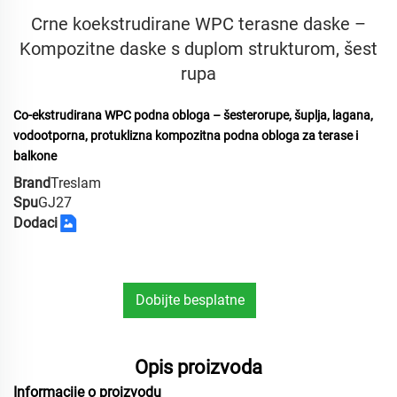
Crne koekstrudirane WPC terasne daske –
Kompozitne daske s duplom strukturom, šest
rupa
Co-ekstrudirana WPC podna obloga – šesterorupe, šuplja, lagana,
vodootporna, protuklizna kompozitna podna obloga za terase i
balkone
Brand
Treslam
Spu
GJ27
Dodaci
Dobijte besplatne
uzorke
Opis proizvoda
Informacije o proizvodu