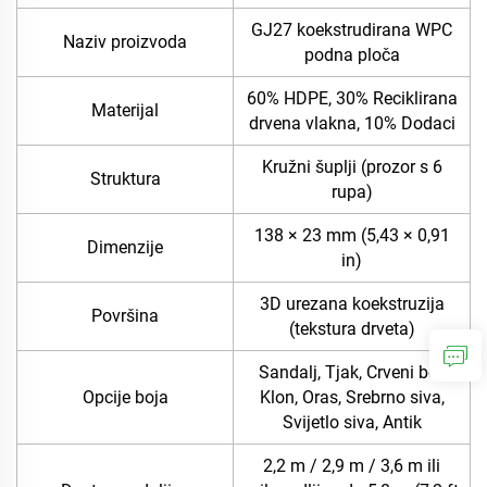
GJ27 koekstrudirana WPC
Naziv proizvoda
podna ploča
60% HDPE, 30% Reciklirana
Materijal
drvena vlakna, 10% Dodaci
Kružni šuplji (prozor s 6
Struktura
rupa)
138 × 23 mm (5,43 × 0,91
Dimenzije
in)
3D urezana koekstruzija
Površina
(tekstura drveta)
Sandalj, Tjak, Crveni bor,
Opcije boja
Klon, Oras, Srebrno siva,
Svijetlo siva, Antik
2,2 m / 2,9 m / 3,6 m ili