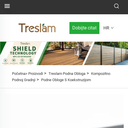
Dobijte citat
HR
>
>
Početna>
Proizvodi
Treslam Podna Obloga
Kompozitno
>
Podnoj Gradnji
Podne Obloge S Koekstruzijom