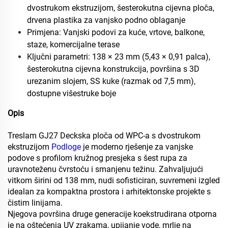
dvostrukom ekstruzijom, šesterokutna cijevna ploča,
drvena plastika za vanjsko podno oblaganje
Primjena: Vanjski podovi za kuće, vrtove, balkone,
staze, komercijalne terase
Ključni parametri: 138 × 23 mm (5,43 × 0,91 palca),
šesterokutna cijevna konstrukcija, površina s 3D
urezanim slojem, SS kuke (razmak od 7,5 mm),
dostupne višestruke boje
Opis
Treslam GJ27 Deckska ploča od WPC-a s dvostrukom
ekstruzijom
Podloge
je moderno rješenje za vanjske
podove s profilom kružnog presjeka s šest rupa za
uravnoteženu čvrstoću i smanjenu težinu. Zahvaljujući
vitkom širini od 138 mm, nudi sofisticiran, suvremeni izgled
idealan za kompaktna prostora i arhitektonske projekte s
čistim linijama.
Njegova površina druge generacije koekstrudirana otporna
je na oštećenja UV zrakama, upijanje vode, mrlje na