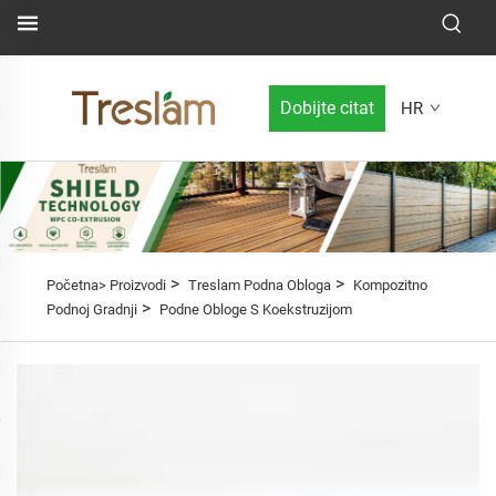
Dobijte citat
HR
>
>
Početna>
Proizvodi
Treslam Podna Obloga
Kompozitno
>
Podnoj Gradnji
Podne Obloge S Koekstruzijom