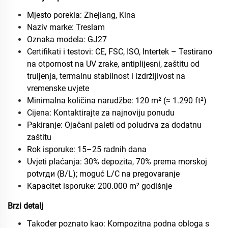
Mjesto porekla: Zhejiang, Kina
Naziv marke: Treslam
Oznaka modela: GJ27
Certifikati i testovi: CE, FSC, ISO, Intertek – Testirano
na otpornost na UV zrake, antiplijesni, zaštitu od
truljenja, termalnu stabilnost i izdržljivost na
vremenske uvjete
Minimalna količina narudžbe: 120 m² (≈ 1.290 ft²)
Cijena: Kontaktirajte za najnoviju ponudu
Pakiranje: Ojačani paleti od poludrva za dodatnu
zaštitu
Rok isporuke: 15–25 radnih dana
Uvjeti plaćanja: 30% depozita, 70% prema morskoj
potvrди (B/L); moguć L/C na pregovaranje
Kapacitet isporuke: 200.000 m² godišnje
Brzi detalj
Također poznato kao: Kompozitna podna obloga s