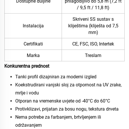
Dostupne duljine
prilagodljivo do 5,8 m (7,2 ft
/ 9,5 ft / 11,8 ft)
Skriveni SS sustav s
Instalacija
kliještima (kliješta od 7,5
mm)
Certifikati
CE, FSC, ISO, Intertek
Marka
Treslam
Konkurentna prednost
Tanki profil dizajniran za moderni izgled
Koekstrudirani vanjski sloj za otpornost na UV zrake,
mrlje i vodu
Otporan na vremenske uvjete od -40°C do 60°C
Protivklizavi, prijatan za bosu nogu, tekstura drveta
Nema potrebe za farbanjem, brtvljenjem ili
održavanjem