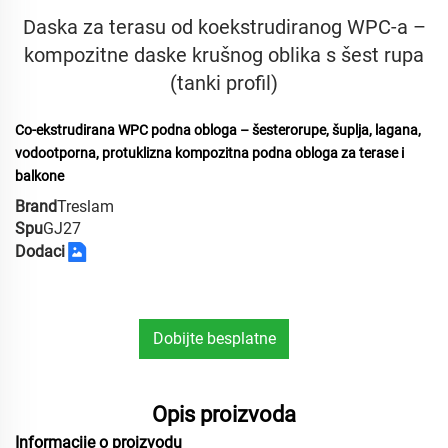
Daska za terasu od koekstrudiranog WPC-a –
kompozitne daske krušnog oblika s šest rupa
(tanki profil)
Co-ekstrudirana WPC podna obloga – šesterorupe, šuplja, lagana,
vodootporna, protuklizna kompozitna podna obloga za terase i
balkone
Brand
Treslam
Spu
GJ27
Dodaci
Dobijte besplatne
uzorke
Opis proizvoda
Informacije o proizvodu