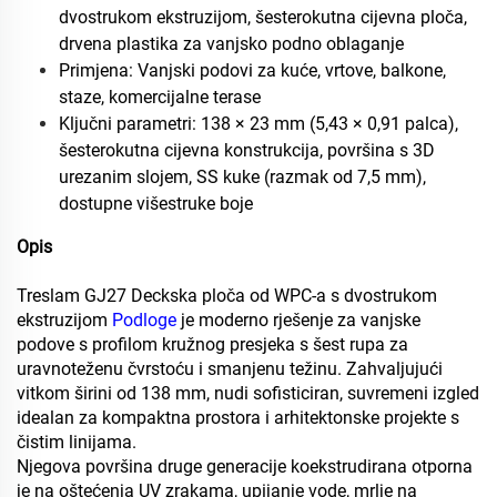
dvostrukom ekstruzijom, šesterokutna cijevna ploča,
drvena plastika za vanjsko podno oblaganje
Primjena: Vanjski podovi za kuće, vrtove, balkone,
staze, komercijalne terase
Ključni parametri: 138 × 23 mm (5,43 × 0,91 palca),
šesterokutna cijevna konstrukcija, površina s 3D
urezanim slojem, SS kuke (razmak od 7,5 mm),
dostupne višestruke boje
Opis
Treslam GJ27 Deckska ploča od WPC-a s dvostrukom
ekstruzijom
Podloge
je moderno rješenje za vanjske
podove s profilom kružnog presjeka s šest rupa za
uravnoteženu čvrstoću i smanjenu težinu. Zahvaljujući
vitkom širini od 138 mm, nudi sofisticiran, suvremeni izgled
idealan za kompaktna prostora i arhitektonske projekte s
čistim linijama.
Njegova površina druge generacije koekstrudirana otporna
je na oštećenja UV zrakama, upijanje vode, mrlje na