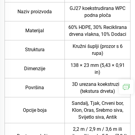
GJ27 koekstrudirana WPC
Naziv proizvoda
podna ploča
60% HDPE, 30% Reciklirana
Materijal
drvena vlakna, 10% Dodaci
Kružni šuplji (prozor s 6
Struktura
rupa)
138 × 23 mm (5,43 × 0,91
Dimenzije
in)
3D urezana koekstruzija
Površina
(tekstura drveta)
Sandalj, Tjak, Crveni bor,
Opcije boja
Klon, Oras, Srebrno siva,
Svijetlo siva, Antik
2,2 m / 2,9 m / 3,6 m ili