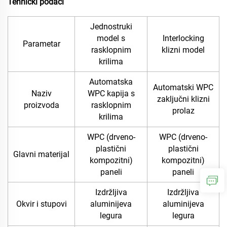
Tehnički podaci
Jednostruki
model s
Interlocking
Parametar
rasklopnim
klizni model
krilima
Automatska
Automatski WPC
Naziv
WPC kapija s
zaključni klizni
proizvoda
rasklopnim
prolaz
krilima
WPC (drveno-
WPC (drveno-
plastični
plastični
Glavni materijal
kompozitni)
kompozitni)
paneli
paneli
Izdržljiva
Izdržljiva
Okvir i stupovi
aluminijeva
aluminijeva
legura
legura