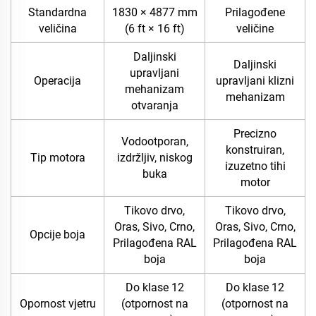
Standardna
1830 × 4877 mm
Prilagođene
veličina
(6 ft × 16 ft)
veličine
Daljinski
Daljinski
upravljani
Operacija
upravljani klizni
mehanizam
mehanizam
otvaranja
Precizno
Vodootporan,
konstruiran,
Tip motora
izdržljiv, niskog
izuzetno tihi
buka
motor
Tikovo drvo,
Tikovo drvo,
Oras, Sivo, Crno,
Oras, Sivo, Crno,
Opcije boja
Prilagođena RAL
Prilagođena RAL
boja
boja
Do klase 12
Do klase 12
Opornost vjetru
(otpornost na
(otpornost na