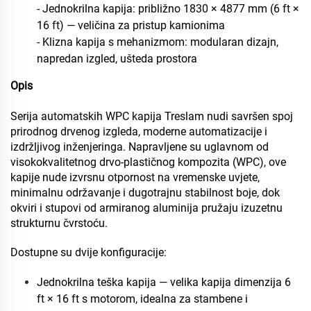
- Jednokrilna kapija: približno 1830 × 4877 mm (6 ft ×
16 ft) — veličina za pristup kamionima
- Klizna kapija s mehanizmom: modularan dizajn,
napredan izgled, ušteda prostora
Opis
Serija automatskih WPC kapija Treslam nudi savršen spoj
prirodnog drvenog izgleda, moderne automatizacije i
izdržljivog inženjeringa. Napravljene su uglavnom od
visokokvalitetnog drvo-plastičnog kompozita (WPC), ove
kapije nude izvrsnu otpornost na vremenske uvjete,
minimalnu održavanje i dugotrajnu stabilnost boje, dok
okviri i stupovi od armiranog aluminija pružaju izuzetnu
strukturnu čvrstoću.
Dostupne su dvije konfiguracije:
Jednokrilna teška kapija — velika kapija dimenzija 6
ft × 16 ft s motorom, idealna za stambene i