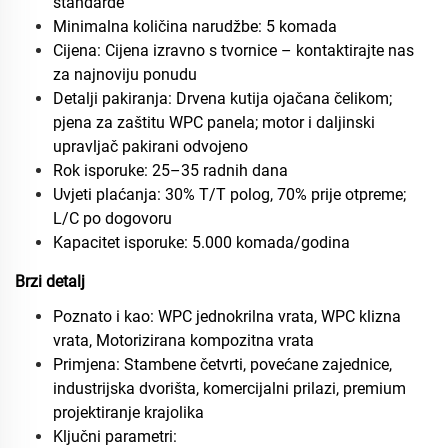
standarde
Minimalna količina narudžbe: 5 komada
Cijena: Cijena izravno s tvornice – kontaktirajte nas
za najnoviju ponudu
Detalji pakiranja: Drvena kutija ojačana čelikom;
pjena za zaštitu WPC panela; motor i daljinski
upravljač pakirani odvojeno
Rok isporuke: 25–35 radnih dana
Uvjeti plaćanja: 30% T/T polog, 70% prije otpreme;
L/C po dogovoru
Kapacitet isporuke: 5.000 komada/godina
Brzi detalj
Poznato i kao: WPC jednokrilna vrata, WPC klizna
vrata, Motorizirana kompozitna vrata
Primjena: Stambene četvrti, povećane zajednice,
industrijska dvorišta, komercijalni prilazi, premium
projektiranje krajolika
Ključni parametri: