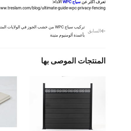
تعرف أكثر عن
سياج WPC
الأداء:
www.treslam.com/blog/ultimate-guide-wpc-privacy-fencing
تركيب سياج WPC من خشب الجوز في الولايات ا
السابق
بأعمدة ألومنيوم متينة
المنتجات الموصى بها