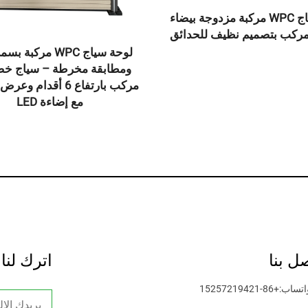
لوحة سياج WPC مركبة مزدوجة بيضاء
مركب بتصميم نظيف للحدائق
لوحة سياج WPC مركبة
ومطابقة مخرطة – سياج خ
مع إضاءة LED
ل بنا
اترك لنا
اتساب:
+86-15257219421