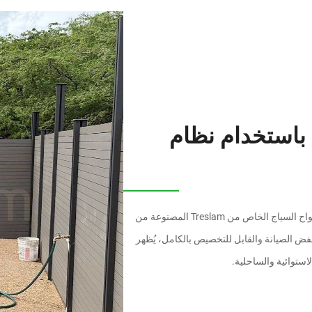
 في أروبا باستخدام نظام
قام عميلنا العزيز من أروبا بترقية مساحته الخارجية باستخدام ألواح السياج الخاص من Treslam المصنوعة من
المشروع المتين ومنخفض الصيانة والقابل للتخصيص بالكامل، يُظهر
الاستوائية والساحلية.