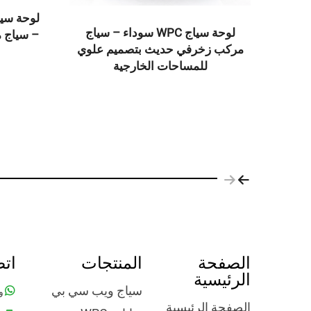
لوحة سياج WPC سوداء – سياج
– سياج 
مركب زخرفي حديث بتصميم علوي
للمساحات الخارجية
ية الأبعاد
ع من
ون
الصفحة
المنتجات
اتص
الرئيسية
سياج ويب سي بي
و
الصفحة الرئيسية