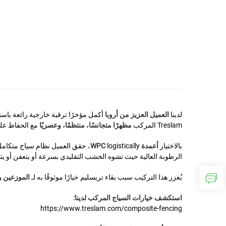
لدينا
العميل العزيز من أروبا
أكمل مؤخرًا ترقية خارجية رائعة باس
Treslam المركب
مظهرًا متجانسًا، منتظمًا، وعصريًا
مع الحفاظ على
بالاختيار
أعمدة WPC
logistically، حقق العميل نظام سياج متكامل بالكامل بتناسق في اللون والملمس ومتانة طويلة الأمد. ويبرز المشروع تنوع
الرطوبة العالية حيث تشوه الخشب التقليدي بسرعة أو يتعفن أو يت
يُعزز هذا التركيب سبب بقاء تريسليم خيارًا موثوقًا به لـ
الموزعين 
استكشف خيارات السياج المركب لدينا:
https://www.treslam.com/composite-fencing