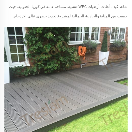
شاهد كيف أعادت أرضيات WPC تنشيط مساحة عامة في كوريا الجنوبية، حيث
جمعت بين المتانة والجاذبية الجمالية لمشروع تجديد حضري عالي الازدحام.