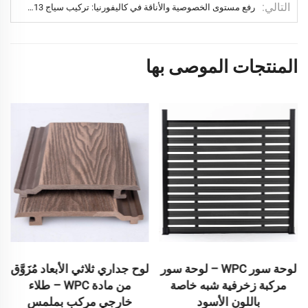
التالي
رفع مستوى الخصوصية والأناقة في كاليفورنيا: تركيب سياج GJ13 من مادة WPC
المنتجات الموصى بها
لوحة سور WPC – لوحة سور
لوح جداري ثلاثي الأبعاد مُزَوَّق
مركبة زخرفية شبه خاصة
من مادة WPC – طلاء
باللون الأسود
خارجي مركب بملمس