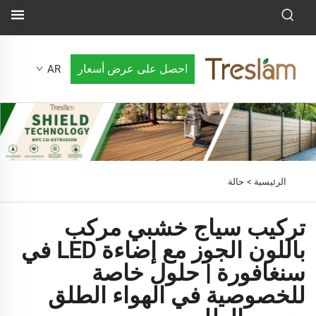
احصل على عرض أسعار
AR
الرئيسية >
حالة
تركيب سياج خشبي مركب
باللون الجوز مع إضاءة LED في
سنغافورة | حلول خاصة
للخصوصية في الهواء الطلق