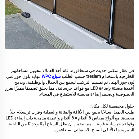
في عقار سكني حديث في سنغافورة، قام أحد العملاء بتحويل مساحاتهم
الخارجية باستخدام
treslam حسب الطلب
سياج WPC
بنهاية بلون جوز غني
لون جوز الهند
. تم تصميم التركيب ليجمع بين الجمال والوظيفية، ويدمج
أعمدة مضيئة بإضاءة LED
مع قواعد خرسانية، مما يخلق تصميمًا مميزًا يعزز
الخصوصية ويضيف إضاءة محيطة للاستمتاع في المساء.
حلول مخصصة لكل مكان
طلب العميل سياجًا يجمع بين
الأناقة والمتانة والعملية
وفرت تريسلام حلاً
مخصصًا مع
ألواح بمقاس 6 أقدام × 6 أقدام
وأعمدة مدمجة ذات إضاءة LED
وقواعد خرسانية قوية — مما يضمن أن يظل السياج آمنًا وجذابًا من الناحية
البصرية وفعالًا في المناخ الاستوائي لسنغافورة.