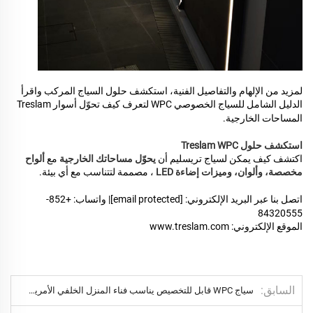
لمزيد من الإلهام والتفاصيل الفنية، استكشف
حلول السياج المركب
واقرأ
الدليل الشامل للسياج الخصوصي WPC
لتعرف كيف تحوّل أسوار Treslam
المساحات الخارجية.
استكشف حلول Treslam WPC
اكتشف كيف يمكن لسياج تريسليم أن
يحوّل مساحاتك الخارجية
مع
ألواح
مخصصة، وألوان، وميزات إضاءة LED
، مصممة لتتناسب مع أي بيئة.
اتصل بنا عبر البريد الإلكتروني:
[email protected]
| واتساب: +852-
84320555
الموقع الإلكتروني:
www.treslam.com
السابق
سياج WPC قابل للتخصيص يناسب فناء المنزل الخلفي الأمريكي بشكل مثالي