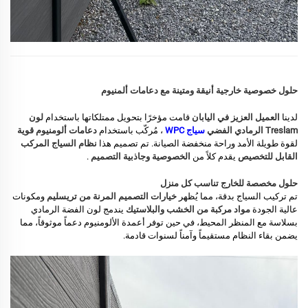
حلول خصوصية خارجية أنيقة ومتينة مع دعامات ألمنيوم
لدينا
العميل العزيز في اليابان
قامت مؤخرًا بتحويل ممتلكاتها باستخدام
لون
Treslam الرمادي الفضي
سياج WPC
، مُركّب باستخدام
دعامات ألومنيوم قوية
لقوة طويلة الأمد وراحة منخفضة الصيانة. تم تصميم هذا
نظام السياج المركب
القابل للتخصيص
يقدم كلاً من
الخصوصية وجاذبية التصميم
.
حلول مخصصة للخارج تناسب كل منزل
تم تركيب السياج بدقة، مما يُظهر
خيارات التصميم المرنة من تريسليم
ومكونات
عالية الجودة
مواد مركبة من الخشب والبلاستيك
يندمج لون الفضة الرمادي
بسلاسة مع المنظر المحيط، في حين توفر أعمدة الألومنيوم دعماً موثوقاً، مما
يضمن بقاء النظام مستقيماً وآمناً لسنوات قادمة.