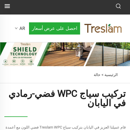
احصل على عرض أسعار
AR
الرئيسية >
حالة
تركيب سياج WPC فضي-رمادي
في اليابان
قام عميلنا العزيز في اليابان بتركيب سياج Treslam WPC فضي اللون مع أعمدة