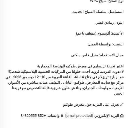
نوع المنتج: سياج WPC
المسلسل: سلسلة السياج الحديث
اللون: رمادي فضي
الأعمدة: ألومنيوم (بمغلف ناعم)
التثبيت: بواسطة العميل
مجال الاستخدام: منزل خاص سكني
اختبر تجربة تريسليم في معرض طوكيو للهندسة المعمارية
لا تفوت الفرصة لرؤية أحدث
حلولنا من المركبات الخشبية البلاستيكية
شخصيًا!
قم بزيارة
تريزلام في جناح 14-41، القاعة الغربية
من
10–12 ديسمبر 2025
، في
مركز بيغ سايت للمعارض، طوكيو، اليابان
. اكتشف عينات مباشرة من الأسوار،
الأرضيات، ولوحات الجدران، وناقش
حلول خارجية قابلة للتخصيص
مع فريقنا
الخبير.
🔗
تعرف على المزيد حول معرض طوكيو
📩
البريد الإلكتروني:
[email protected]
| 📱
واتساب:
+852-84320555