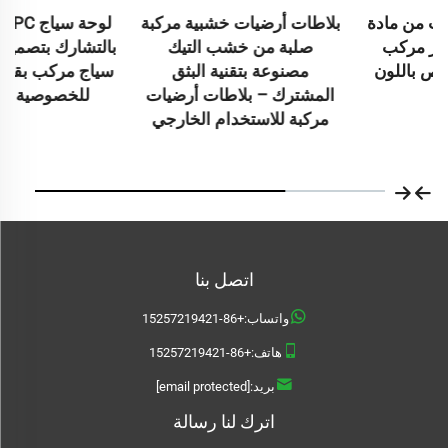
بلاطات أرضيات خشبية مركبة
لوحة سياج WPC مصنوعة
صلبة من خشب التيك
بالتشارك بتصميم القيقب –
مصنوعة بتقنية البثق
سياج مركب بقضبان رفيعة
المشترك – بلاطات أرضيات
للخصوصية المنزلية
مركبة للاستخدام الخارجي
اتصل بنا
واتساب:
+86-15257219421
هاتف:
+86-15257219421
بريد:
[email protected]
اترك لنا رسالة