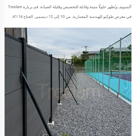
ألمنيوم، ويُظهر حلولًا متينة وقابلة للتخصيص وقليلة الصيانة. قم بزيارة Treslam
في معرض طوكيو للهندسة المعمارية، من 10 إلى 12 ديسمبر، الجناح 14-41،
القاعة الغربية.