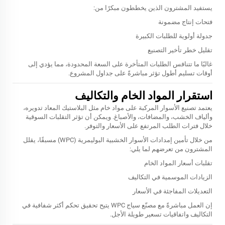
يستفيد المشترون الذين يخططون مبكرًا من:
فتحات إنتاج مضمونة
جدولة أولوية للطلبات الكبيرة
تقليل خطر تأخير التصنيع
غالبًا ما تتنافس الطلبات المتأخرة على السعة المحدودة، مما يؤدي إلى
أوقات تسليم أطول تؤثر مباشرةً على جداول المشروع.
استقرار المواد الخام والتكاليف
يعتمد تصنيع الأسوار المركبة على مواد خام مثل البلاستيك المعاد تدويره،
وألياف الخشب، والمضافات، والأصباغ. ويمكن أن تؤثر التقلبات السوقية
خلال فترات الطلب المرتفع على الأسعار والتوفر.
من خلال تأمين إمدادات الأسوار الخشبية البوليمرية (WPC) مسبقًا، يقلل
المشترون من تعرضهم لما يلي:
تقلبات أسعار المواد الخام
الزيادات الموسمية في التكاليف
التعديلات المفاجئة في الأسعار
إن العمل مباشرةً مع مصنّع سياج WPC يتيح تحقيق تحكم أكثر شفافية في
التكاليف واتفاقيات تسعير طويلة الأجل.