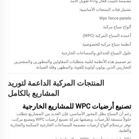
مصممة لتثبيت فعال وأداء طويل الأمد.
تشمل فئات المنتجات الأساسية:
Wpc fence panels
ألواح سياج مركبة
أعمدة السياج المركبة (WPC)
أنظمة سياج مركبة للخصوصية
حلول السياج للحدائق والمساحات الخارجية
تم تصميم هذه الأنظمة لتلبية متطلبات المقاولين والمطورين والمشترين
التجاريين الذين يولون أولوية للقوة، والمظهر، وقلة الصيانة.
المنتجات المركبة الداعمة لتوريد
المشاريع بالكامل
تصنيع أرضيات WPC للمشاريع الخارجية
رغم أن السياج يظل المحور الأساسي، فإن العديد من المشاريع تتطلب
حلولاً منسقة للأرضيات. وبصفتها شركة تصنيع أرضيات WPC ومصنع مركب،
توفر تريسلام ألواح أرضيات مصممة للمساحات الخارجية السكنية والتجارية
والعلنية.