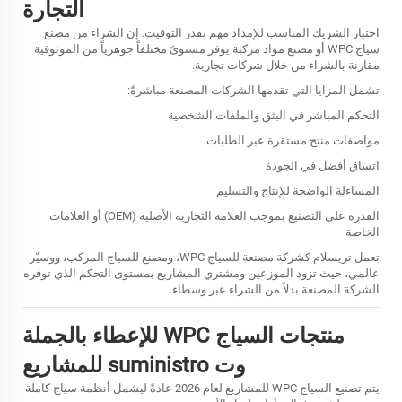
التجارة
اختيار الشريك المناسب للإمداد مهم بقدر التوقيت. إن الشراء من مصنع
سياج WPC أو مصنع مواد مركبة يوفر مستوىً مختلفاً جوهرياً من الموثوقية
مقارنة بالشراء من خلال شركات تجارية.
تشمل المزايا التي تقدمها الشركات المصنعة مباشرةً:
التحكم المباشر في البثق والملفات الشخصية
مواصفات منتج مستقرة عبر الطلبات
اتساق أفضل في الجودة
المساءلة الواضحة للإنتاج والتسليم
القدرة على التصنيع بموجب العلامة التجارية الأصلية (OEM) أو العلامات
الخاصة
تعمل تريسلام كشركة مصنعة للسياج WPC، ومصنع للسياج المركب، ووسيّر
عالمي، حيث تزود الموزعين ومشتري المشاريع بمستوى التحكم الذي توفره
الشركة المصنعة بدلاً من الشراء عبر وسطاء.
منتجات السياج WPC للإعطاء بالجملة
وت suministro للمشاريع
يتم تصنيع السياج WPC للمشاريع لعام 2026 عادةً ليشمل أنظمة سياج كاملة