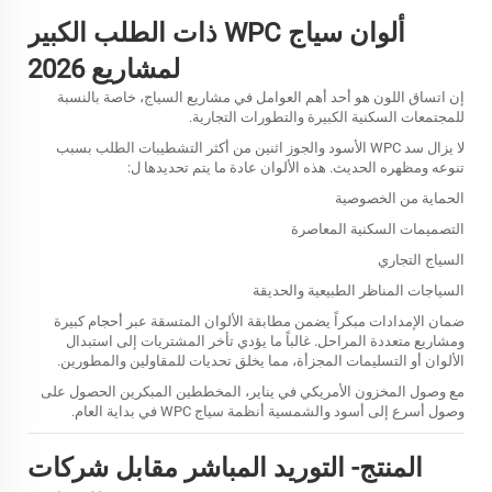
ألوان سياج WPC ذات الطلب الكبير
لمشاريع 2026
إن اتساق اللون هو أحد أهم العوامل في مشاريع السياج، خاصة بالنسبة
للمجتمعات السكنية الكبيرة والتطورات التجارية.
لا يزال سد WPC الأسود والجوز اثنين من أكثر التشطيبات الطلب بسبب
تنوعه ومظهره الحديث. هذه الألوان عادة ما يتم تحديدها ل:
الحماية من الخصوصية
التصميمات السكنية المعاصرة
السياج التجاري
السياجات المناظر الطبيعية والحديقة
ضمان الإمدادات مبكراً يضمن مطابقة الألوان المتسقة عبر أحجام كبيرة
ومشاريع متعددة المراحل. غالباً ما يؤدي تأخر المشتريات إلى استبدال
الألوان أو التسليمات المجزأة، مما يخلق تحديات للمقاولين والمطورين.
مع وصول المخزون الأمريكي في يناير، المخططين المبكرين الحصول على
وصول أسرع إلى أسود والشمسية أنظمة سياج WPC في بداية العام.
المنتج- التوريد المباشر مقابل شركات