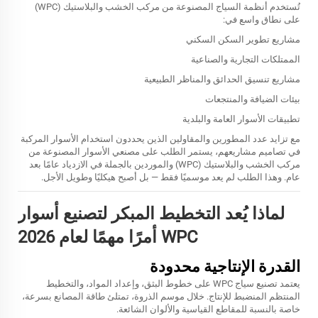
تُستخدم أنظمة السياج المصنوعة من مركب الخشب والبلاستيك (WPC)
على نطاق واسع في:
مشاريع تطوير السكن السكني
الممتلكات التجارية والصناعية
مشاريع تنسيق الحدائق والمناظر الطبيعية
بيئات الضيافة والمنتجعات
تطبيقات الأسوار العامة والبلدية
مع تزايد عدد المطورين والمقاولين الذين يحددون استخدام الأسوار المركبة
في تصاميم مشاريعهم، يستمر الطلب على مصنعي الأسوار المصنوعة من
مركب الخشب والبلاستيك (WPC) والموردين بالجملة في الازدياد عامًا بعد
عام. وهذا الطلب لم يعد موسميًا فقط — بل أصبح هيكليًا وطويل الأجل.
لماذا يُعد التخطيط المبكر لتصنيع أسوار
WPC أمرًا مهمًا لعام 2026
القدرة الإنتاجية محدودة
يعتمد تصنيع سياج WPC على خطوط البثق، وإعداد المواد، والتخطيط
المنتظم المنضبط للإنتاج. خلال موسم الذروة، تمتلئ طاقة المصانع بسرعة،
خاصة بالنسبة للمقاطع القياسية والألوان الشائعة.