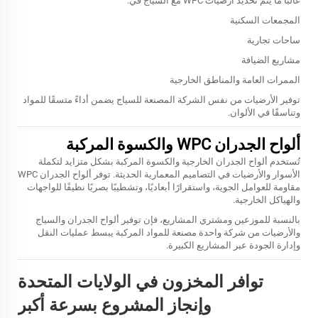
غالبًا ما يتم تحديد أرضيات WPC مع السياج في:
المجمعات السكنية
ساحات تجارية
مشاريع الضيافة
الممرات العامة والمناطق الخارجية
توفير الأرضيات من نفس الشركة المصنعة للسياج يضمن أداءً متسقًا للمواد
وتناسقًا في الألوان.
ألواح الجدران WPC والكسوة المركبة
تُستخدم ألواح الجدران الخارجية والكسوة المركبة بشكل متزايد لتكملة
الأسوار والأرضيات في التصاميم المعمارية الحديثة. توفر ألواح الجدران WPC
مقاومة للعوامل الجوية، واستقرارًا أبعاديًا، وتشطيبًا بصريًا نظيفًا للواجهات
والهياكل الخارجية.
بالنسبة للموزعين ومشتري المشاريع، فإن توفير ألواح الجدران والسياج
والأرضيات من شركة واحدة مصنعة للمواد المركبة يبسط عمليات النقل
وإدارة الجودة عبر المشاريع الكبيرة.
توافر المخزون في الولايات المتحدة
وإنجاز المشروع بسرعة أكبر