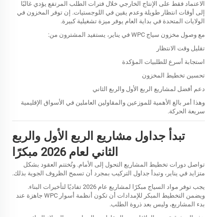
الاعتماد فقط على الإنتاج الخارجي خلال فترات الطلب المرتفع يؤدي غالبًا
إلى أوقات انتظار طويلة وعدم يقين في اللوجستيات. إن توفر المخزون في
الولايات المتحدة في بداية العام يوفر ميزة تشغيلية كبيرة.
مع وصول مخزون سياج WPC في يناير، يستفيد المشترون من:
تقليل وقت الانتظار
استجابة أسرع للطلبيات المؤكدة
تحسين تخطيط المخزون
دعم أفضل لمشاريع الربع الأول والربع الثاني
وهذا أمر بالغ الأهمية للموزعين والمقاولين العاملين في الأسواق الإقليمية
سريعة الحركة.
تبدأ جداول مشاريع الربع الأول والربع
الثاني لعام 2026 مبكرًا
تواصل دورات تخطيط المشاريع التحول إلى الأمام. وتُختتم العقود بشكل
متزايد في يناير، وتبدأ جداول التركيب بمجرد أن تسمح الظروف الجوية بذلك.
يجب توفر مواد السياج مبكرًا لمشاريع عام 2026 تفاديًا لتأخيرات البناء.
ويضمن التخطيط المبكر للإمدادات أن تكون أنظمة أسوار WPC جاهزة عند
بدء المشاريع، وليس بعد ذروة الطلب.