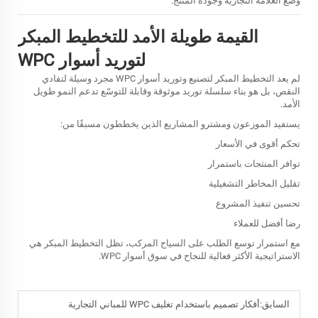
وضع العلامة التجارية وجودة المنتج.
القيمة طويلة الأمد للتخطيط المبكر
لتوريد أسوار WPC
لم يعد التخطيط المبكر لتصنيع وتوريد أسوار WPC مجرد وسيلة لتفادي
النقص، بل هو بناء سلسلة توريد موثوقة وقابلة للتوسّع تدعم النمو طويل
الأمد.
يستفيد الموزعون ومشترو المشاريع الذين يخططون مسبقًا من:
تحكم أقوى في الأسعار
توافر المنتجات باستمرار
تقليل المخاطر التشغيلية
تحسين تنفيذ المشروع
رضا أفضل للعملاء
مع استمرار توسع الطلب على السياج المركب، تظل التخطيط المبكر هي
الاستراتيجية الأكثر فعالية للنجاح في سوق أسوار WPC.
السابق:
أفكار تصميم باستخدام تغليف WPC للمباني التجارية