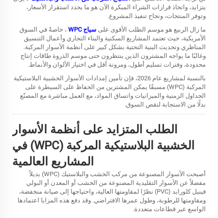
يتزايد، واتخاذ قرارات الشراء المبكرة الآن هو ما يحدد استقرار الأسعار،
وتوفر المنتجات، ونجاح تنفيذ المشروع.
ما زال الربيع هو موسم الطلب الأقوى على
سياج WPC
، خاصةً في السوق
الأمريكية، حيث تعتمد المشاريع السكنية والبناء التجاري وأعمال التنسيق
المناظري وتحديث البنية التحتية بشكل كبير على أنظمة الأسوار المركبة.
وغالبًا ما يواجه المشترون الذين ينتظرون حتى موسم الذروة طاقات إنتاج
محدودة، وفترات تسليم أطول، ومرونة أقل في اختيار الألوان والأنماط.
بالنسبة لمشاريع عام 2026، فإن تأمين إمدادات الأسوار الخشبية البلاستيكية
المركبة (WPC) مسبقًا يمكن المشترين من الحفاظ على السيطرة على
الجداول الزمنية والميزانيات واتساق المواد، مع العمل مباشرة مع المصنّع
بدلًا من الاستجابة لنقص السوق.
الطلب المتزايد على أنظمة الأسوار
الخشبية البلاستيكية المركبة (WPC) في
المشاريع العالمية
أصبحت الأسوار المصنوعة من مركب الخشب والبلاستيك (WPC) بديلاً
مفضلاً عن الأسوار التقليدية المصنوعة من الخشب أو المعدن أو البولي
فينيل كلورايد (PVC) نظرًا لمقاومتها العالية، واحتياجها إلى صيانة منخفضة،
ومقاومتها للرطوبة، وطول عمرها الافتراضي. وقد دفع هذه المزايا اعتمادها
الواسع عبر قطاعات متعددة.