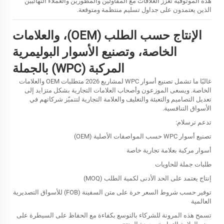
هذه الموثوقية تعزز العلاقات مع المقاولين والمطورين والعملاء النهائيين
الذين يعتمدون على جداول تسليم منتظمة ومتوقعة.
الإنتاج حسب الطلب (OEM)، والعلامات
الخاصة، وتصنيع الأسوار البوليمرية
المركبة (WPC) بالجملة
غالبًا ما تشمل تصنيع أسوار WPC لمشاريع 2026 متطلبات OEM والعلامات
الخاصة. ويسعى الموزعون وأصحاب العلامات التجارية بشكل متزايد إلى
تعديل التصاميم والتعبئة والتغليف والعلامة التجارية لتتميّز شركاتهم في
الأسواق التنافسية.
تدعم ترسلام:
تصنيع أسوار WPC حسب المواصفات الأصلية (OEM)
أسوار مركبة بعلامة تجارية خاصة
طلبات جملة للحاويات
إنتاج يعتمد على الحد الأدنى لكمية الطلب (MOQ)
توفير حسب شروط السعر حرة على متن السفينة (FOB) للأسواق التصديرية
العالمية
تسمح هذه المرونة للشركاء بالتوسع بكفاءة مع الحفاظ على السيطرة على