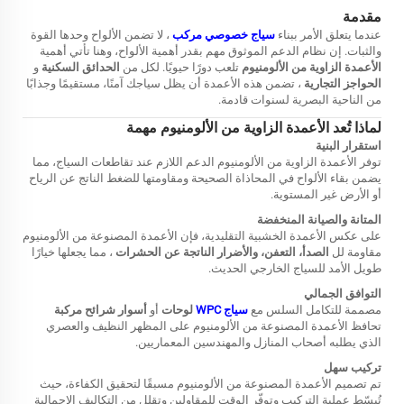
مقدمة
عندما يتعلق الأمر ببناء
سياج خصوصي مركب
، لا تضمن الألواح وحدها القوة
والثبات. إن نظام الدعم الموثوق مهم بقدر أهمية الألواح، وهنا تأتي أهمية
الأعمدة الزاوية من الألومنيوم
تلعب دورًا حيويًا. لكل من
الحدائق السكنية
و
الحواجز التجارية
، تضمن هذه الأعمدة أن يظل سياجك آمنًا، مستقيمًا وجذابًا
من الناحية البصرية لسنوات قادمة.
لماذا تُعد الأعمدة الزاوية من الألومنيوم مهمة
استقرار البنية
توفر الأعمدة الزاوية من الألومنيوم الدعم اللازم عند تقاطعات السياج، مما
يضمن بقاء الألواح في المحاذاة الصحيحة ومقاومتها للضغط الناتج عن الرياح
أو الأرض غير المستوية.
المتانة والصيانة المنخفضة
على عكس الأعمدة الخشبية التقليدية، فإن الأعمدة المصنوعة من الألومنيوم
مقاومة لل
الصدأ، التعفن، والأضرار الناتجة عن الحشرات
، مما يجعلها خيارًا
طويل الأمد للسياج الخارجي الحديث.
التوافق الجمالي
مصممة للتكامل السلس مع
سياج WPC
لوحات
أو
أسوار شرائح مركبة
تحافظ الأعمدة المصنوعة من الألومنيوم على المظهر النظيف والعصري
الذي يطلبه أصحاب المنازل والمهندسين المعماريين.
تركيب سهل
تم تصميم الأعمدة المصنوعة من الألومنيوم مسبقًا لتحقيق الكفاءة، حيث
تُبسّط عملية التركيب وتوفّر الوقت للمقاولين وتقلل من التكاليف الإجمالية