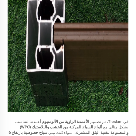
في Treslam، تم تصميم
الأعمدة الزاوية من الألومنيوم
أعمدتنا لتتناسب
بشكل مثالي مع
ألواح السياج المركبة من الخشب والبلاستيك (WPC)
والمصنوعة بتقنية البثق المشترك
. سواء كنت تبني
سياج خصوصية بارتفاع 6