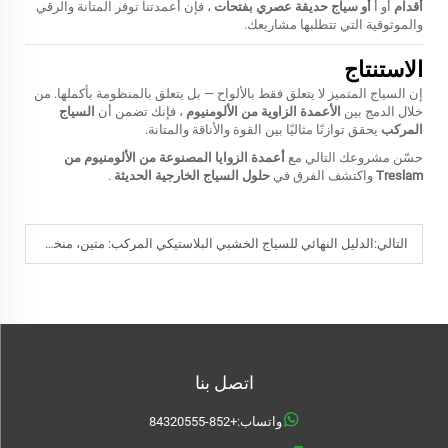
أقدام
أو أ
أو سياج حديقة عصري بفتحات
، فإن أعمدتنا توفر المتانة والرقي
والموثوقية التي تتطلبها مشاريعك.
الاستنتاج
إن السياج المتميز لا يتعلق فقط بالألواح — بل يتعلق بالمنظومة بأكملها. من
خلال الدمج بين
الأعمدة الزاوية من الألومنيوم
، فإنك تضمن أن
السياج
المركب
يحقق توازنًا مثاليًا بين القوة والأناقة والمتانة.
حسّن مشروعك التالي مع
أعمدة الزوايا المصنوعة من الألومنيوم من
Treslam
واكتشف الفرق في
حلول السياج الخارجية الحديثة
.
التالي:
الدليل النهائي للسياج الخشبي البلاستيكي المركب: متين، منخفض الصيانة، وأنيق
اتصل بنا
واتساب:
+852-84320555