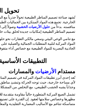
تحويل ال
تُشهد صناعة تصميم المناظر الطبيعية تحولاً جذرياً مع
الم
الخارجية. تجمع هذه المواد المبتكرة بين الجماليات الطبيع
منافسته. بدءاً من
حلول الأرضيات الخشبية
وصولاً إلى 
تصميم المناظر الطبيعية إمكانيات جديدة لخلق بيئات خ
مع تنامي الوعي البيئي وسعي مالكي العقارات نحو حلول
المواد المركبة لتلبية المتطلبات الجمالية والعملية عل
الجاذبية البصرية للمواد الطبيعية مع خصائص أداء متفوق
التطبيقات الأساسية 
مستدام
الأرضيات
والمسارات
تُعد إحدى أبرز تطبيقات المواد المركبة في تصميم المن
لأي مساحة خارجية، حيث توجه الحركة وتنشئ مناطق وظيفي
وجذاباً يشبه الخشب الطبيعي، مع التخلص من المشكلات ا
تشمل الصيغ المركبة المتطورة حالياً مقاومة متقدمة ل
مظهرها وخصائص سلامتها لعقود. إن القدرة على تصنيع 
متماسكة تتناغم مع الأساليب المعمارية التقليدية والم