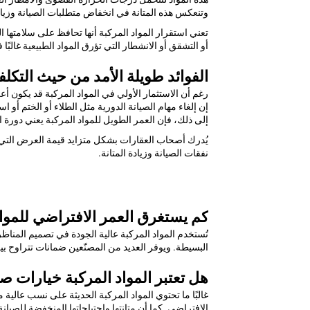
وتنعكس هذه المتانة في انخفاض متطلبات الصيانة وزيادة 
تعني استقرار المواد المركبة أنها تحافظ على سلامتها
أو التشقق أو الانشطار التي تؤرق المواد الطبيعية غالبًا
الفوائد طويلة الأمد من حيث التكلف
رغم أن الاستثمار الأولي في المواد المركبة قد يكون أعل
إن إلغاء مهام الصيانة الدورية مثل الطلاء أو الختم أو 
إلى ذلك، فإن العمر الطويل للمواد المركبة يعني دورة 
يُدرك أصحاب العقارات بشكل متزايد قيمة العرض التي ت
نفقات الصيانة وزيادة المتانة.
كم يستغرق العمر الافتراضي للمواد
البسيطة. ويوفر العديد من المصنّعين ضمانات تتراوح بين 20 إلى 50 عامًا، حسب المنتج المحدد والاستخ
هل تعتبر المواد المركبة خيارات ص
غالبًا ما تحتوي المواد المركبة الحديثة على نسب عالية م
الافتراضي. كما أن متانتها واحتياجاتها المنخفضة للصيان