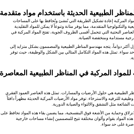
مناظر الطبيعية الحديثة باستخدام مواد متقدمة
واد المركبة
إعادة تشكيل الطريقة التي نُنشئ ونُحافظ بها على المساحات
ية والتكنولوجيا المتقدمة، مما يوفر متانة وتنوعاً لا يمكن للمواد التقليدية
العناصر النحتية التي تتحمل أقسى الظروف الجوية، تفتح المواد المركبة في
ارجية مستدامة ومنخفضة الصيانة.
 أكثر دواماً، يتجه مهندسو المناظر الطبيعية والمصممون بشكل متزايد إلى
ى حد سواء. تمثل هذه المواد التكامل المثالي بين الشكل والوظيفة، حيث توفر
ة.
للمواد المركبة في المناظر الطبيعية المعاصرة
اظر الطبيعية هي حلول الأرضيات والمسارات. تمثل هذه العناصر العمود الفقري
ة للترفيه والاسترخاء. توفر مواد الأرضيات المركبة الحديثة مظهراً دافئاً
لشائعة مثل التشقق والالتواء والصيانة الدورية.
لانزلاق وحماية من الأشعة فوق البنفسجية، مما يضمن بقاء هذه المواد تحافظ على
هذه المواد بقوام وألوان مختلفة تتيح للمصممين إنشاء مساحات خارجية
عاصرة على حد سواء.