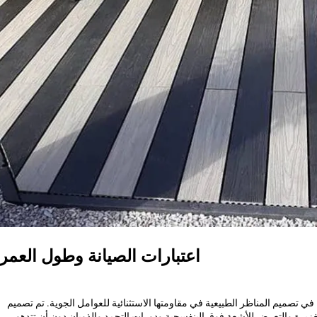
اعتبارات الصيانة وطول العمر
بة في تصميم المناظر الطبيعية في مقاومتها الاستثنائية للعوامل الجوية. تم تصميم
غزيرة والتعرض للأشعة فوق البنفسجية ودورات التجمد والذوبان دون أن تتدهور.