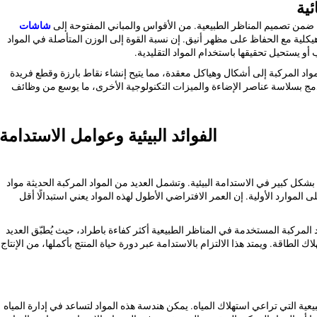
ئية
ة ضمن تصميم المناظر الطبيعية. من الأقواس والمباني المفتوحة إلى
شاشات
يكلية مع الحفاظ على مظهر أنيق. إن نسبة القوة إلى الوزن المتأصلة في المواد
أو يستحيل تحقيقها باستخدام المواد التقليدية.
مواد المركبة إلى أشكال وهياكل معقدة، مما يتيح إنشاء نقاط بارزة وقطع فريدة
دمج بسلاسة عناصر الإضاءة والميزات التكنولوجية الأخرى، ما يوسع من وظائف
الفوائد البيئية وعوامل الاستدامة
شكل كبير في الاستدامة البيئية. وتشمل العديد من المواد المركبة الحديثة مواد
الموارد الأولية. إن العمر الافتراضي الأطول لهذه المواد يعني استبدالًا أقل
المركبة المستخدمة في المناظر الطبيعية أكثر كفاءة باطراد، حيث يُطبّق العديد
الطاقة. ويمتد هذا الالتزام بالاستدامة عبر دورة حياة المنتج بأكملها، من الإنتاج
بيعية التي تراعي استهلاك المياه. يمكن هندسة هذه المواد لتساعد في إدارة المياه