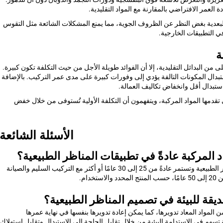
العمر الافتراضي بالمقارنة مع المواد التقليدية.
 البعدية بغض النظر عن الظروف الجوية، مما يمنع المشكلات الشائعة مثل التقوس
 في التطبيقات الخارجية.
ة
ى من البدائل التقليدية، إلا أن الفوائد طويلة الأجل من حيث التكلفة تكون كبيرة.
استبدال المكونات التالفة يؤدي إلى وفورات كبيرة على مدى عمر التركيب. بالإضافة
استبدال أقل وانخفاض تكاليف العمالة.
قدمها المواد المركبة، ويتفهمون أن التكلفة الأولية تُستوفى من خلال خفض
الأسئلة الشائعة
 المركبة عادةً في تطبيقات المناظر الطبيعية؟
تُستخدم المواد المركبة عالية الجودة في تصميم المناظر الطبيعية وتستمر عادةً من 25 إلى 30 عامًا أو أكثر مع التركيب السليم والصيانة
دام.
ديقة للبيئة في تصميم المناظر الطبيعية؟
ن المواد المعاد تدويرها، كما يمكن إعادة تدويرها بنفسها في نهاية عمرها
ة تسهم في الاستدامة البيئية من خلال تقليل الحاجة إلى الاستبدال وتقليل استهلاك