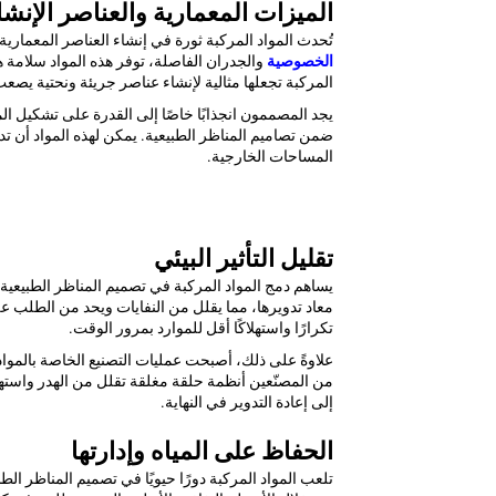
الميزات المعمارية والعناصر الإنشا
تُحدث المواد المركبة ثورة في إنشاء العناصر المعماري
الخصوصية
والجدران الفاصلة، توفر هذه المواد سلامة ه
المركبة تجعلها مثالية لإنشاء عناصر جريئة ونحتية يصعب 
يجد المصممون انجذابًا خاصًا إلى القدرة على تشكيل ال
ضمن تصاميم المناظر الطبيعية. يمكن لهذه المواد أن ت
المساحات الخارجية.
تقليل التأثير البيئي
يساهم دمج المواد المركبة في تصميم المناظر الطبيعية ب
معاد تدويرها، مما يقلل من النفايات ويحد من الطلب على 
تكرارًا واستهلاكًا أقل للموارد بمرور الوقت.
علاوةً على ذلك، أصبحت عمليات التصنيع الخاصة بالمواد 
من المصنّعين أنظمة حلقة مغلقة تقلل من الهدر واستهلاك 
إلى إعادة التدوير في النهاية.
الحفاظ على المياه وإدارتها
تلعب المواد المركبة دورًا حيويًا في تصميم المناظر الط