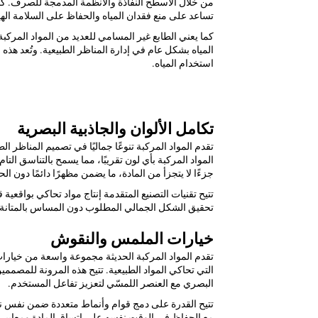
من خلال الأسطح النفاذة والأنظمة المدمجة للصرف. كما 
تساعد على منع فقدان المياه والحفاظ على السلامة الهيكل
كما يعني الطابع غير المسامي للعديد من المواد المركب
المياه بشكل عام في إدارة المناظر الطبيعية. وتُعد هذه
استخدام المياه.
تكامل الألوان والجاذبية البصرية
تقدم المواد المركبة تنوعًا جماليًا في تصميم المناظر ا
المواد المركبة بأي لون تقريبًا، مما يسمح بالتناسق الت
جزءًا لا يتجزأ من المادة، ما يضمن مظهرًا دائمًا دون الح
تتيح تقنيات التصنيع المتقدمة إنتاج مواد تحاكي بواقعي
تحقيق الشكل الجمالي المطلوب دون المساس بالمتانة أ
خيارات الملمس والنقوش
تقدم المواد المركبة الحديثة مجموعة واسعة من خيارات 
التي تحاكي المواد الطبيعية. تتيح هذه المرونة للمصمم
البصري مع العنصر اللمسّي لتعزيز تفاعل المستخدم.
تتيح القدرة على دمج قوام وأنماط متعددة ضمن نفس نظا
مع الحفاظ في الوقت نفسه على اتساق المادة ومعايير ال