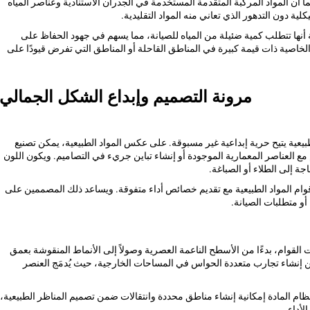
أن المواد المركبة المتقدمة المستخدمة في الجدران الاستنادية وعناصر المياه
ية دون التدهور الذي تعاني منه المواد التقليدية.
ة أنها تتطلب كمية ضئيلة من المياه للصيانة، مما يسهم في جهود الحفاظ على
 الخاصية ذات قيمة كبيرة في المناطق القاحلة أو المناطق التي تفرض قيودًا على
مرونة التصميم وإبداع الشكل الجمالي
لطبيعية يتيح حرية إبداعية غير مسبوقة. على عكس المواد الطبيعية، يمكن تصنيع
ام مع العناصر المعمارية الموجودة أو إنشاء تباين جريء في التصاميم. ويكون اللون
اجة إلى الطلاء أو الصباغة.
ة قوام المواد الطبيعية مع تقديم خصائص أداء متفوقة. ويساعد ذلك المصممين على
و متطلبات الصيانة.
القوام، بدءًا من الأسطح الناعمة العصرية وصولاً إلى الأنماط المنقوشة بعمق
ين إنشاء تجارب متعددة الحواس في المساحات الخارجية، حيث يُدمَج العنصر
م المادة إمكانية إنشاء مناطق محددة وانتقالات ضمن تصميم المناظر الطبيعية،
أداء.