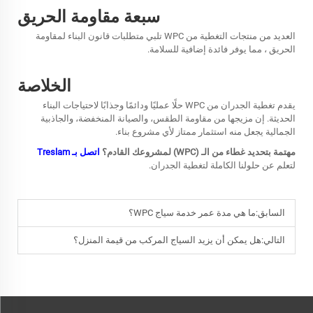
سبعة مقاومة الحريق
العديد من منتجات التغطية من WPC تلبي متطلبات قانون البناء لمقاومة
الحريق ، مما يوفر فائدة إضافية للسلامة.
الخلاصة
يقدم تغطية الجدران من WPC حلًا عمليًا ودائمًا وجذابًا لاحتياجات البناء
الحديثة. إن مزيجها من مقاومة الطقس، والصيانة المنخفضة، والجاذبية
الجمالية يجعل منه استثمار ممتاز لأي مشروع بناء.
مهتمة بتحديد غطاء من الـ (WPC) لمشروعك القادم؟
اتصل بـ Treslam
لتعلم عن حلولنا الكاملة لتغطية الجدران.
السابق:
ما هي مدة عمر خدمة سياج WPC؟
التالي:
هل يمكن أن يزيد السياج المركب من قيمة المنزل؟