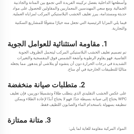
وأسطحها الداخلية بفضل تركيبته الفريدة التي تجمع بين المتانة والجاذبية
الجمالية. ومع سعي المهندسين المعماريين والمقاولين للحصول على مواد
حديثة ومستدامة، يبرز تغليف الخشب البلاستيكي المركب لمزاياه العملية.
فيما يلي المزايا الرئيسية التي تجعل منه خيارًا متفوقًا للمشاريع السكنية
والتجارية.
1. مقاومة استثنائية للعوامل الجوية
تم تصميم تغليف الخشب البلاستيكي المركب ليتحمل الظروف الجوية
القاسية. فهو يقاوم الرطوبة وأشعة الشمس فوق البنفسجية والتغيرات
الشديدة في درجات الحرارة دون أن يتشوه أو يتلاشى أو يتدهور. مما يجعله
مثاليًا للتطبيقات الخارجية في أي مناخ.
2. متطلبات صيانة منخفضة
على عكس الخشب التقليدي الذي يتطلب طلاءً وتشميعًا دوريين، فإن تغليف
WPC يحتاج إلى صيانة بسيطة جدًا. فهو لا يحتاج أبدًا لإعادة الطلاء ويمكن
تنظيفه بسهولة باستخدام الماء والصابون اللطيف فقط.
3. متانة ممتازة
المواد المركبة مقاومة للغاية لما يلي: