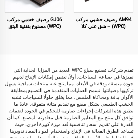
AM94 رصيف خشبي مركب
GJ06 رصيف خشبي مركب
(WPC) – شق على كلا
(WPC) مصنوع بتقنية البثق
الجانبين، قلب مجوف
المشترك – لوحة رصيف
(140×25 مم)
دائرية مجوفة بسبعة ثقوب
عالية الجودة (الأكثر مبيعًا)
تقدم شركات تصنيع سياج WPC العديد من المزايا الجذابة التي
تميزها في صناعة السياجات. أولاً، تضمن إمكانات الإنتاج لديهم
جودة متسقة ودقة في الأبعاد، مما ينتج عنه منتجات سياجية يسهل
تركيبها وصيانتها. تسمح العمليات المتقدمة في التصنيع بمطابقة
الألوان بدقة ومحاكاة الملمس، مما يخلق حلولًا للسياجات تشبه
الخشب الطبيعي بشكل مقنع مع تقديم متانة متفوقة. عادةً ما
تطبق هذه الشركات إجراءات صارمة للتحكم في الجودة لضمان
توافق كل منتج مع المعايير الصارمة قبل مغادرته المصنع. كما أن
القدرة على تقديم أسعار تنافسية تُعد ميزة كبيرة أخرى، حيث
تساعد الطرق الفعالة في الإنتاج واستخدام المواد المعاد تدويرها
في الحفاظ على الأسعار التنافسية دون التأثير على الجودة. تتيح