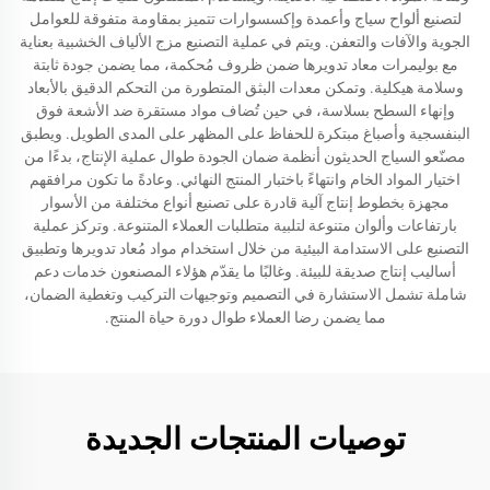
لتصنيع ألواح سياج وأعمدة وإكسسوارات تتميز بمقاومة متفوقة للعوامل
الجوية والآفات والتعفن. ويتم في عملية التصنيع مزج الألياف الخشبية بعناية
مع بوليمرات معاد تدويرها ضمن ظروف مُحكمة، مما يضمن جودة ثابتة
وسلامة هيكلية. وتمكن معدات البثق المتطورة من التحكم الدقيق بالأبعاد
وإنهاء السطح بسلاسة، في حين تُضاف مواد مستقرة ضد الأشعة فوق
البنفسجية وأصباغ مبتكرة للحفاظ على المظهر على المدى الطويل. ويطبق
مصنّعو السياج الحديثون أنظمة ضمان الجودة طوال عملية الإنتاج، بدءًا من
اختيار المواد الخام وانتهاءً باختبار المنتج النهائي. وعادةً ما تكون مرافقهم
مجهزة بخطوط إنتاج آلية قادرة على تصنيع أنواع مختلفة من الأسوار
بارتفاعات وألوان متنوعة لتلبية متطلبات العملاء المتنوعة. وتركز عملية
التصنيع على الاستدامة البيئية من خلال استخدام مواد مُعاد تدويرها وتطبيق
أساليب إنتاج صديقة للبيئة. وغالبًا ما يقدّم هؤلاء المصنعون خدمات دعم
شاملة تشمل الاستشارة في التصميم وتوجيهات التركيب وتغطية الضمان،
مما يضمن رضا العملاء طوال دورة حياة المنتج.
توصيات المنتجات الجديدة