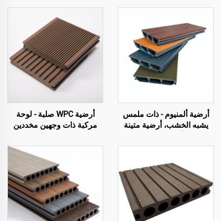
أرضية ألمنيوم - ذات ملمس
أرضية WPC صلبة - لوحة
يشبه الخشب، أرضية متينة
مركبة ذات وجهين مخددين
وأنيقة للخارج