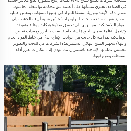
تستخدم شركات تصنيع سياج WPC تقنيات إنتاج متطورة تضع معايير جديدة
في الصناعة. تحتوي منشآتها على أنظمة بثق مُحكمة بواسطة الحاسوب
تضمن دقة الأبعاد وتوزيعًا متسقًا للمواد في جميع المنتجات. يتضمن عملية
التصنيع تقنيات متقدمة لخلط البوليمرات تُحسّن نسبة ألياف الخشب إلى
المواد البلاستيكية، مما يؤدي إلى تحقيق سلامة هيكلية ومتانة متفوقة.
وتشمل أنظمة ضمان الجودة استخدام قياسات بالليزر ومعدات فحص
أتوماتيكية لمراقبة كل جانب من جوانب الإنتاج، بدءًا من خلط المواد الخام
وانتهاءً بتجهيز المنتج النهائي. تستثمر هذه الشركات في البحث والتطوير
لتحسين عملياتها الإنتاجية باستمرار، مما يؤدي إلى ابتكارات تعزز أداء
المنتجات وموثوقيتها.