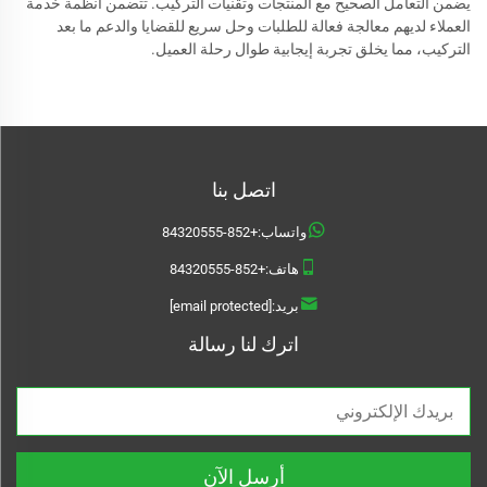
يضمن التعامل الصحيح مع المنتجات وتقنيات التركيب. تتضمن أنظمة خدمة
العملاء لديهم معالجة فعالة للطلبات وحل سريع للقضايا والدعم ما بعد
التركيب، مما يخلق تجربة إيجابية طوال رحلة العميل.
اتصل بنا
واتساب:
+852-84320555
هاتف:
+852-84320555
بريد:
[email protected]
اترك لنا رسالة
أرسل الآن