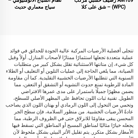
AM109 رصيف خشبي مركب
نظام السياج الألومنيومي –
(WPC) – شق على كلا
سياج معماري حديث
الجانبين، قلب مجوف دائري
(140×25 مم)
تتجلى أفضلية الأرضيات المركبة عالية الجودة للحدائق في فوائد
عملية متعددة تجعلها استثمارًا ممتازًا لأصحاب المنازل. أولاً وقبل
كل شيء، إن متانتها الاستثنائية تقلل بشكل كبير من متطلبات
الصيانة، مما يلغي الحاجة إلى عمليات التلوين أو التغليف أو الطلاء
السنوية التي تتطلبها الأرضيات الخشبية التقليدية. كما أن مقاومة
المادة للرطوبة تمنع حدوث التشويه أو التشقق أو التعفن، مما
يضمن مظهرًا جميلًا باستمرار على مدى عمرها الافتراضي
الطويل. تقنية ثبات اللون تحافظ على المظهر الأصلي للسطح،
وتحمي من التحول إلى اللون الرمادي أو بهتان اللون الذي يصاحب
عادةً الأرضيات الخشبية. من منظور السلامة، فإن سطح الجر
المحسن يبقى مقاومًا للانزلاق حتى في الظروف الرطبة، مما
يجعله خيارًا مثاليًا لمناطق المسبح أو المناطق التي تسقط فيها
الأمطار بشكل متكرر. يتم تقليل الأثر البيئي بشكل ملحوظ لأن