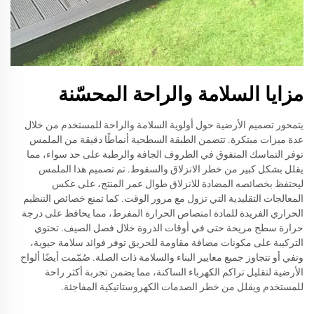
مزايا السلامة والراحة المحسّنة
يتمحور تصميم الأرضية حول أولوية السلامة والراحة للمستخدم من خلال
عدة ميزات مبتكرة. تتضمن الطبقة السطحية أنماطًا دقيقة من الملمس
توفر التماسك المتفوق في الظروف الجافة والرطبة على حد سواء، مما
يقلل بشكل كبير من خطر الانزلاق والسقوط. تم تصميم هذا الملمس
ليحتفظ بخصائصه المضادة للانزلاق طوال عمر المنتج، على عكس
المعالجات التقليدية التي تزول مع مرور الوقت. كما تمنع خصائص التنظيم
الحراري الفريدة للمادة امتصاص الحرارة المفرط، مما يحافظ على درجة
حرارة سطح مريحة حتى في أوقات الذروة خلال فصل الصيف. تحتوي
التركيبة على مكونات مضافة مقاومة للحريق توفر فوائد سلامة حيوية،
وتفي أو تتجاوز جميع معايير البناء والسلامة ذات الصلة. صُمّمت أيضًا ألواح
الأرضية لتقليل تراكم الكهرباء الساكنة، مما يضمن تجربة أكثر راحة
للمستخدم ويقلل من خطر الصدمات الكهروستاتيكية المفاجئة.