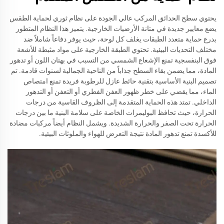
يحتوي سطح الحدائق المركب عالي الجودة على نظام ثوري لحماية الطقس
يضع معايير جديدة في متانة الأرضيات الخارجية. يتميز هذا النظام المتطور
بدرع حماية متعدد الطبقات يغلف كل لوحة، حيث يوفر دفاعاً شاملاً ضد
مختلف التحديات البيئية. تحتوي الطبقة الخارجية على مواد مثبطة للأشعة
فوق البنفسجية تمنع الإشعاع الشمسي من التسبب في بهتان اللون أو تدهور
المادة، مما يضمن بقاء السطح جذاباً من الناحية الجمالية لسنوات قادمة. تم
تصميم البنية الأساسية بتقنية حائط عازل للرطوبة فريدة تمنع امتصاص
الماء، مما يقضي على خطر ظهور العفن الفطري أو التعفن أو التدهور
الداخلي. تمتد هذه الحماية المتقدمة إلى الظروف القاسية من درجات
الحرارة، حيث تحافظ البوليمرات الخاصة على سلامة البنية ما بين درجات
الحرارة تحت الصفر والحرارة الشديدة. ويشمل النظام أيضاً مركبات مضادة
للأكسدة تمنع تدهور المادة نتيجة التعرض للهواء والملوثات البيئية.