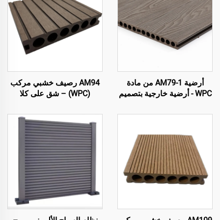
أرضية AM79-1 من مادة
AM94 رصيف خشبي مركب
WPC - أرضية خارجية بتصميم
(WPC) – شق على كلا
بني بقلب مجوف، متينة وقليلة
الجانبين، قلب مجوف
الصيانة
(140×25 مم)