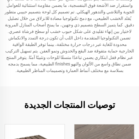
واستقرار ضد الأشعة فوق البنفسجية، ما يضمن مقاومة استثنائية للعوامل
الجوية والتلاشي والتدهور الهيكلي. تم تصميم كل لوحة بتصميم حبيبي متطور
يُقلد الخشب الطبيعي، مع دمج تكنولوجيا مضادة للانزلاق من خلال تضليل
دقيق. كما يتميز السطح بتصميم ذي وجهين، ما يمنح أصحاب المنازل المرونة
لاختيار بين إنهاء تقليدي على شكل حبوب خشب أو سطح فرشاة عصري.
تضمن التكنولوجيا المتقدمة داخل اللب أن تكون درجة التمدد والانكماش
محدودة للغاية عبر درجات حرارة مختلفة، بينما توفر الطبقة الواقية
الخارجية حماية متفوقة ضد البقع والخدوش ونمو العفن. يتم تسهيل التركيب
عبر نظام قفل ابتكاري يضمن تباعدًا متسقًا للوحات وتثبيتًا آمنًا. يتوفر المنتج
ضمن نطاق واسع من الألوان والنهو finishes الطبيعية، مما يسمح بدمجه
بسلاسة مع مختلف أنماط العمارة وتصميمات المناظر الطبيعية.
توصيات المنتجات الجديدة