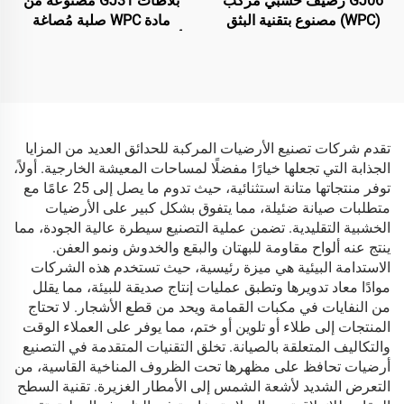
GJ06 رصيف خشبي مركب
بلاطات GJ31 مصنوعة من
(WPC) مصنوع بتقنية البثق
مادة WPC صلبة مُصاغة
المشترك – لوحة رصيف
بأسلوب مشترك – 138×22.5
دائرية مجوفة بسبعة ثقوب
مم
عالية الجودة (الأكثر مبيعًا)
تقدم شركات تصنيع الأرضيات المركبة للحدائق العديد من المزايا
الجذابة التي تجعلها خيارًا مفضلًا لمساحات المعيشة الخارجية. أولاً،
توفر منتجاتها متانة استثنائية، حيث تدوم ما يصل إلى 25 عامًا مع
متطلبات صيانة ضئيلة، مما يتفوق بشكل كبير على الأرضيات
الخشبية التقليدية. تضمن عملية التصنيع سيطرة عالية الجودة، مما
ينتج عنه ألواح مقاومة للبهتان والبقع والخدوش ونمو العفن.
الاستدامة البيئية هي ميزة رئيسية، حيث تستخدم هذه الشركات
موادًا معاد تدويرها وتطبق عمليات إنتاج صديقة للبيئة، مما يقلل
من النفايات في مكبات القمامة ويحد من قطع الأشجار. لا تحتاج
المنتجات إلى طلاء أو تلوين أو ختم، مما يوفر على العملاء الوقت
والتكاليف المتعلقة بالصيانة. تخلق التقنيات المتقدمة في التصنيع
أرضيات تحافظ على مظهرها تحت الظروف المناخية القاسية، من
التعرض الشديد لأشعة الشمس إلى الأمطار الغزيرة. تقنية السطح