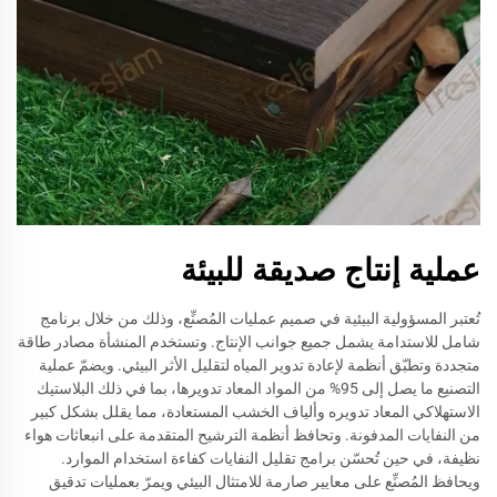
عملية إنتاج صديقة للبيئة
تُعتبر المسؤولية البيئية في صميم عمليات المُصنِّع، وذلك من خلال برنامج
شامل للاستدامة يشمل جميع جوانب الإنتاج. وتستخدم المنشأة مصادر طاقة
متجددة وتطبّق أنظمة لإعادة تدوير المياه لتقليل الأثر البيئي. ويضمّ عملية
التصنيع ما يصل إلى 95% من المواد المعاد تدويرها، بما في ذلك البلاستيك
الاستهلاكي المعاد تدويره وألياف الخشب المستعادة، مما يقلل بشكل كبير
من النفايات المدفونة. وتحافظ أنظمة الترشيح المتقدمة على انبعاثات هواء
نظيفة، في حين تُحسّن برامج تقليل النفايات كفاءة استخدام الموارد.
ويحافظ المُصنِّع على معايير صارمة للامتثال البيئي ويمرّ بعمليات تدقيق