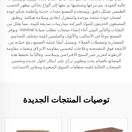
عالية الجودة، يتم مزجها وتسخينها ثم بثقها إلى ألواح تحاكي مظهر الخشب
الطبيعي بشكل دقيق. ويستخدم المصنع معدات حديثة وأنظمة تحكم جودة
لضمان جودة منتجة موحدة واستقرار أبعادي وسلامة هيكلية. ويطبق
المصنعون الحديثون للمواد المركبة ممارسات صديقة للبيئة، مما يقلل من
النفايات والتأثير البيئي أثناء إنشاء منتجات تتطلب صيانةً minimal. ويوفر
المصنع تنوعاً في الأساليب والألوان والملمس لتلبية مختلف التصاميم
المعمارية وتفضيلات العملاء. ويشمل أيضًا عملية التصنيع دمج حماية من
الأشعة فوق البنفسجية وعلاجات لتحسين مقاومة الانزلاق وتقنيات مقاومة
الرطوبة لتعزيز عمر المنتج الافتراضي وسلامته. وغالبًا ما تحتفظ هذه
المصانع بأقسام بحث وتطوير تركز على ابتكار حلول جديدة وتحسين
المنتجات الحالية لتلبية متطلبات السوق المتغيرة ومعايير الاستدامة.
توصيات المنتجات الجديدة