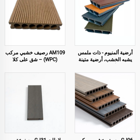
أرضية ألمنيوم - ذات ملمس
AM109 رصيف خشبي مركب
يشبه الخشب، أرضية متينة
(WPC) – شق على كلا
وأنيقة للخارج
الجانبين، قلب مجوف دائري
(140×25 مم)