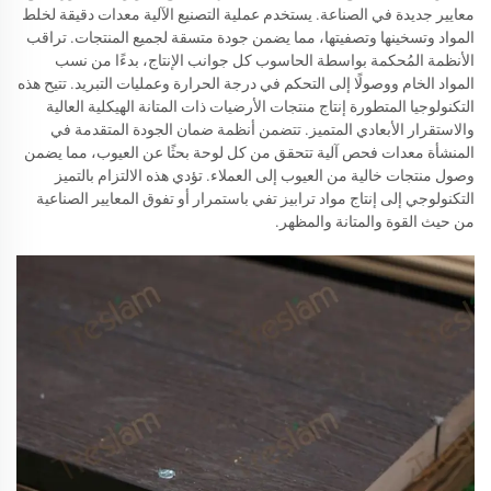
معايير جديدة في الصناعة. يستخدم عملية التصنيع الآلية معدات دقيقة لخلط
المواد وتسخينها وتصفيتها، مما يضمن جودة متسقة لجميع المنتجات. تراقب
الأنظمة المُحكمة بواسطة الحاسوب كل جوانب الإنتاج، بدءًا من نسب
المواد الخام ووصولًا إلى التحكم في درجة الحرارة وعمليات التبريد. تتيح هذه
التكنولوجيا المتطورة إنتاج منتجات الأرضيات ذات المتانة الهيكلية العالية
والاستقرار الأبعادي المتميز. تتضمن أنظمة ضمان الجودة المتقدمة في
المنشأة معدات فحص آلية تتحقق من كل لوحة بحثًا عن العيوب، مما يضمن
وصول منتجات خالية من العيوب إلى العملاء. تؤدي هذه الالتزام بالتميز
التكنولوجي إلى إنتاج مواد ترابيز تفي باستمرار أو تفوق المعايير الصناعية
من حيث القوة والمتانة والمظهر.