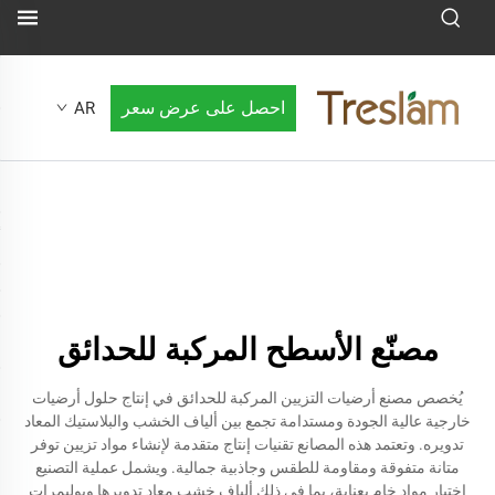
احصل على عرض سعر
AR
مصنّع الأسطح المركبة للحدائق
يُخصص مصنع أرضيات التزيين المركبة للحدائق في إنتاج حلول أرضيات
خارجية عالية الجودة ومستدامة تجمع بين ألياف الخشب والبلاستيك المعاد
تدويره. وتعتمد هذه المصانع تقنيات إنتاج متقدمة لإنشاء مواد تزيين توفر
متانة متفوقة ومقاومة للطقس وجاذبية جمالية. ويشمل عملية التصنيع
اختيار مواد خام بعناية، بما في ذلك ألياف خشب معاد تدويرها وبوليمرات