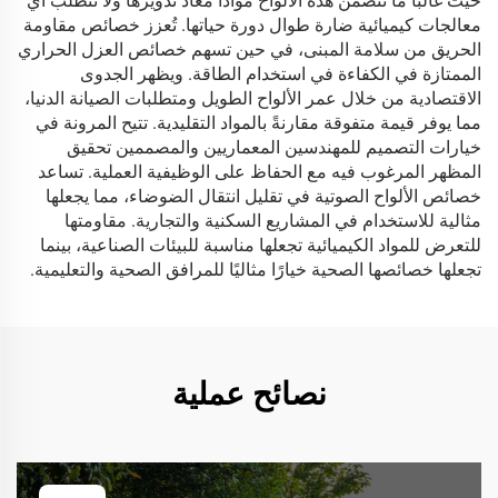
حيث غالبًا ما تتضمن هذه الألواح موادًا معاد تدويرها ولا تتطلب أي
معالجات كيميائية ضارة طوال دورة حياتها. تُعزز خصائص مقاومة
الحريق من سلامة المبنى، في حين تسهم خصائص العزل الحراري
الممتازة في الكفاءة في استخدام الطاقة. ويظهر الجدوى
الاقتصادية من خلال عمر الألواح الطويل ومتطلبات الصيانة الدنيا،
مما يوفر قيمة متفوقة مقارنةً بالمواد التقليدية. تتيح المرونة في
خيارات التصميم للمهندسين المعماريين والمصممين تحقيق
المظهر المرغوب فيه مع الحفاظ على الوظيفية العملية. تساعد
خصائص الألواح الصوتية في تقليل انتقال الضوضاء، مما يجعلها
مثالية للاستخدام في المشاريع السكنية والتجارية. مقاومتها
للتعرض للمواد الكيميائية تجعلها مناسبة للبيئات الصناعية، بينما
تجعلها خصائصها الصحية خيارًا مثاليًا للمرافق الصحية والتعليمية.
نصائح عملية