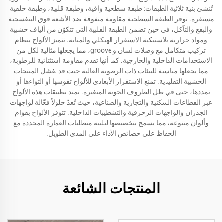
تُنشئ بنية ثلاثية الطبقات: طبقة سطحية واقية، وطبقة قلبية، وطبقة خلفية
مستقرة. توفر الطبقة السطحية مقاومة متفوقة ضد الأشعة فوق البنفسجية
والبقع والتآكل، في حين تضمن الطبقة القلبية التي تتكوّن من ألياف خشبية
ومواد حرارية بلاستيكية الاستقرار الهيكلي والمتانة. تتميز الألواح بنظام
تركيب متكامل مع وصلات لسان و groove، مما يجعلها مثالية لكل من
الاستخدامات الداخلية والخارجية. كما أنها تقدم مقاومة استثنائية للرطوبة،
مما يجعلها مناسبة للبيئات ذات الرطوبة العالية حيث قد تفشل المنتجات
الخشبية التقليدية. تمنع الاستقرار الأبعادي للألواح تقوسها أو التواءها أو
تمددها، حتى في ظل الظروف الجوية المتغيرة. تمتد تطبيقات هذه الألواح
عبر القطاعات السكنية والتجارية والصناعية، حيث تُعدّ حلولاً فعّالة لواجهات
الجدران والواجهات الزخرفية والتشطيبات الداخلية. تتوفر الألواح بقوام
وألوان متنوعة، مما يسمح بتخصيصها لتلبية متطلبات العمارة المحددة مع
الحفاظ على خصائص الأداء على المدى الطويل.
المنتجات الشائعة