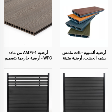
أرضية ألمنيوم - ذات ملمس
أرضية AM79-1 من مادة
يشبه الخشب، أرضية متينة
WPC - أرضية خارجية بتصميم
وأنيقة للخارج
بني بقلب مجوف، متينة وقليلة
الصيانة