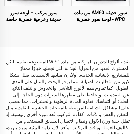
سور حديقة AM60 من مادة
سور مركب – لوحة سور
WPC - لوحة سور عصرية
حديقة زخرفية عصرية خاصة
زخرفية باللون الأسود
باللون الأسود
تقدم ألواح الجدران المركبة من مادة WPC المصنوعة بتقنية البثق
المشترك العديد من المزايا الجذابة التي تجعلها خيارًا ممتازًا
للمشاريع الإنشائية الحديثة. أولاً، إن متانتها الاستثنائية تقلل بشكل
كبير من متطلبات الصيانة، مما يوفر الوقت والمال على المدى
الطويل. كما تقاوم هذه الألواح التلاشي والخدوش والتلف الناتج
عن الصدمات، وتحافظ على مظهرها لسنوات دون الحاجة إلى
الطلاء أو التماسك. تقاوم المادة الرطوبة والحشرات، مما يقضي
على المشاكل الشائعة المرتبطة بالمنتجات الخشبية التقليدية مثل
التعفن والعفن والآفات. كفاءة التركيب تُعد ميزة أخرى رئيسية، إذ
تقلل خفة وزن الألواح ونظام الاتصال الصديق للمستخدم من
تكاليف العمالة ووقت التركيب. وتُعد الاستدامة البيئية ميزة بارزة،