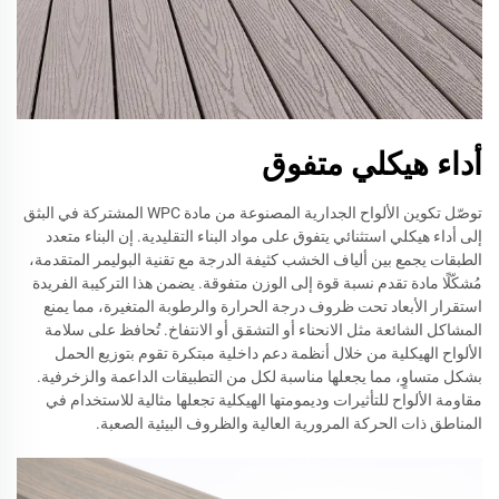
أداء هيكلي متفوق
توصّل تكوين الألواح الجدارية المصنوعة من مادة WPC المشتركة في البثق
إلى أداء هيكلي استثنائي يتفوق على مواد البناء التقليدية. إن البناء متعدد
الطبقات يجمع بين ألياف الخشب كثيفة الدرجة مع تقنية البوليمر المتقدمة،
مُشكّلًا مادة تقدم نسبة قوة إلى الوزن متفوقة. يضمن هذا التركيبة الفريدة
استقرار الأبعاد تحت ظروف درجة الحرارة والرطوبة المتغيرة، مما يمنع
المشاكل الشائعة مثل الانحناء أو التشقق أو الانتفاخ. تُحافظ على سلامة
الألواح الهيكلية من خلال أنظمة دعم داخلية مبتكرة تقوم بتوزيع الحمل
بشكل متساوٍ، مما يجعلها مناسبة لكل من التطبيقات الداعمة والزخرفية.
مقاومة الألواح للتأثيرات وديمومتها الهيكلية تجعلها مثالية للاستخدام في
المناطق ذات الحركة المرورية العالية والظروف البيئية الصعبة.