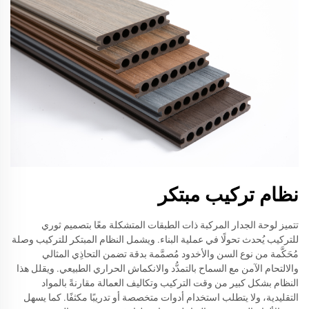
نظام تركيب مبتكر
تتميز لوحة الجدار المركبة ذات الطبقات المتشكلة معًا بتصميم ثوري
للتركيب يُحدث تحولًا في عملية البناء. ويشمل النظام المبتكر للتركيب وصلة
مُحَكَّمة من نوع السن والأخدود مُصمَّمة بدقة تضمن التحاذِي المثالي
والالتحام الآمن مع السماح بالتمدُّد والانكماش الحراري الطبيعي. ويقلل هذا
النظام بشكل كبير من وقت التركيب وتكاليف العمالة مقارنةً بالمواد
التقليدية، ولا يتطلب استخدام أدوات متخصصة أو تدريبًا مكثفًا. كما يسهل