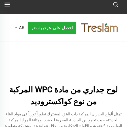
احصل على عرض سعر
AR
لوح جداري من مادة WPC المركبة
من نوع كواكستروديد
تمثل ألواح الجدران المركبة ذات البثق المشترك تطوراً ثورياً في مواد البناء
الحديثة، حيث تجمع بين الجاذبية البصرية للخشب ومتانة المواد المركبة
البوليمرية. تُصْنَع هذه الألواح الابتكارية من خلال عملية بثق مشتركة متطورة