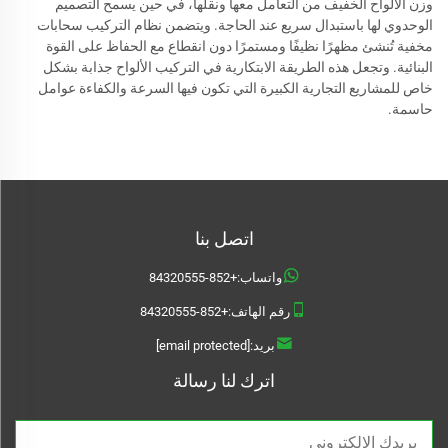
وزن الألواح الخفيف من التعامل معها ونقلها، في حين يسمح التصميم
الوحدوي لها باستبدال سريع عند الحاجة. ويتضمن نظام التركيب سحابات
مخفية تُنشئ مظهرًا نظيفًا ومستمرًا دون انقطاع مع الحفاظ على القوة
البنائية. وتجعل هذه الطريقة الابتكارية في التركيب الألواح جذابة بشكل
خاص للمشاريع التجارية الكبيرة التي تكون فيها السرعة والكفاءة عوامل
حاسمة.
اتصل بنا
واتساب:
+852-84320555
رقم الهاتف:
+852-84320555
بريد:
[email protected]
اترك لنا رسالة