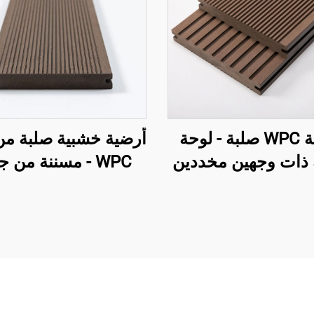
أرضية WPC صلبة - لوحة
أرضية خشبية صلبة من
 ذات وجهين مخددين
WPC - مسننة من 
واحد