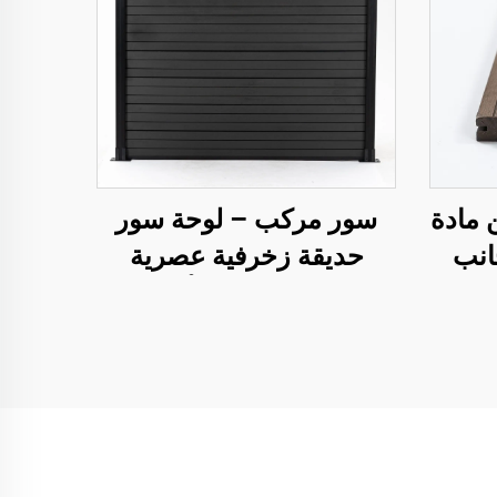
 مادة
سور مركب – لوحة سور
جانب
حديقة زخرفية عصرية
خاصة باللون الأسود