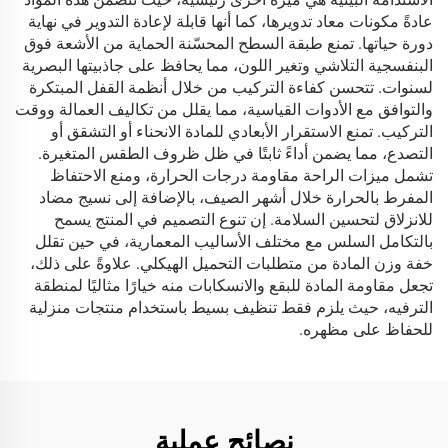
عادةً مكونات معاد تدويرها، كما أنها قابلة لإعادة التدوير في نهاية
دورة حياتها. تمنع طبقة السطح المحسّنة الحماية من الأشعة فوق
البنفسجية التلاشي وتغير اللون، مما يحافظ على جاذبيتها البصرية
لسنوات. تتحسن كفاءة التركيب من خلال أنظمة القفل المبتكرة
والتوافق مع الأدوات القياسية، مما يقلل من تكاليف العمالة ووقت
التركيب. تمنع الاستقرار الأبعادي للمادة الانحناء أو التشقق أو
التصدع، مما يضمن أداءً ثابتًا في ظل ظروف الطقس المتغيرة.
تشمل ميزات الراحة مقاومة درجات الحرارة، ومنع الاحتفاظ
المفرط بالحرارة خلال أشهر الصيف، بالإضافة إلى نسيج مضاد
للانزلاق لتحسين السلامة. إن تنوع التصميم في المنتج يسمح
بالتكامل السلس مع مختلف الأساليب المعمارية، في حين تقلل
خفة وزن المادة من متطلبات التحميل الهيكلي. علاوةً على ذلك،
تجعل مقاومة المادة للبقع والانسكابات منه خيارًا مثاليًا لمنطقة
الترفيه، حيث يلزم فقط تنظيف بسيط باستخدام منتجات منزلية
للحفاظ على مظهره.
نصائح عملية