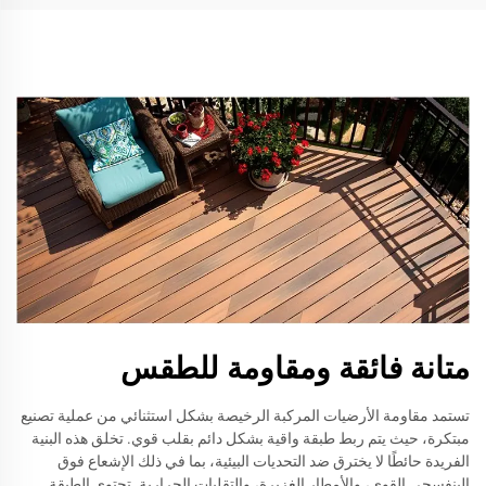
متانة فائقة ومقاومة للطقس
تستمد مقاومة الأرضيات المركبة الرخيصة بشكل استثنائي من عملية تصنيع
مبتكرة، حيث يتم ربط طبقة واقية بشكل دائم بقلب قوي. تخلق هذه البنية
الفريدة حائطًا لا يخترق ضد التحديات البيئية، بما في ذلك الإشعاع فوق
البنفسجي القوي، والأمطار الغزيرة، والتقلبات الحرارية. تحتوي الطبقة