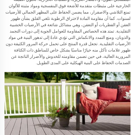
الخارجية على مثبطات متقدمة للأشعة فوق البنفسجية ومواد مثبتة للألوان
تمنع التلاشي والاصفرار، مما يضمن الحفاظ على المظهر الجمالي للأرضيات
لسنوات. كما أن مقاومة المادة لاختراق الرطوبة تلغي القلق بشأن ظهور
العفن أو الفطريات أو التعفن، وهي مشاكل شائعة في الأرضيات الخشبية
التقليدية. تمتد هذه الخصائص المقاومة للعوامل الجوية إلى دورات التجمد
والذوبان، ومنع التمدد والانكماش التي تؤدي عادةً إلى تدهور البنية في مواد
الأرضيات التقليدية. تجعل قدرة المنتج على تحمل حركة المرور الكثيفة دون
ظهور علامات تآكل منه خيارًا مناسبًا بشكل خاص للمناطق ذات الكثافة
المرورية العالية، في حين تضمن مقاومته للخدوش والأضرار الناتجة عن
الصدمات الحفاظ على البنية الهيكلية على المدى الطويل.