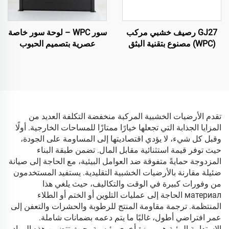
GJ27 رصيف خشبي مركب
سور WPC – لوحة سور خاصة
(WPC) مصنوع بتقنية البثق
عصرية بتصميم الحبوب
المشترك – لوحة رصيف
المسطحة (باللون الأسود)
خارجي دائرية مجوفة بستة
ثقوب (تصميم نحيف)
تقدم الأرضيات الخشبية المركبة منخفضة التكلفة العديد من
المزايا الجذابة التي تجعلها خيارًا ممتازًا للمساحات الخارجية. أولًا
وقبل كل شيء، لا يؤدي اقتصاديتها إلى المساومة على الجودة،
حيث توفر قيمة استثنائية مقابل المال. تضمن طبقة البناء
المزدوجة حمايةً متفوقة ضد العوامل البيئية، مع الحاجة إلى صيانة
ضئيلة مقارنة بالأرضيات الخشبية التقليدية. يستفيد المستخدمون
من وفورات كبيرة في الوقت والتكاليف، حيث يلغي هذا
материал الحاجة إلى عمليات التلوين أو الختم أو الطلاء
المنتظمة. ترجمة مقاومة المنتج للرطوبة والحشرات والتعفن إلى
عمر افتراضي أطول، غالبًا ما يتم دعمه بضمانات شاملة.
الاستدامة البيئية هي ميزة أخرى رئيسية، حيث تتضمن هذه المواد