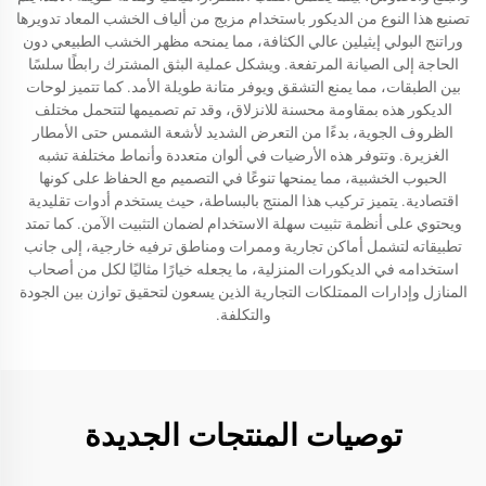
تصنيع هذا النوع من الديكور باستخدام مزيج من ألياف الخشب المعاد تدويرها
وراتنج البولي إيثيلين عالي الكثافة، مما يمنحه مظهر الخشب الطبيعي دون
الحاجة إلى الصيانة المرتفعة. ويشكل عملية البثق المشترك رابطًا سلسًا
بين الطبقات، مما يمنع التشقق ويوفر متانة طويلة الأمد. كما تتميز لوحات
الديكور هذه بمقاومة محسنة للانزلاق، وقد تم تصميمها لتتحمل مختلف
الظروف الجوية، بدءًا من التعرض الشديد لأشعة الشمس حتى الأمطار
الغزيرة. وتتوفر هذه الأرضيات في ألوان متعددة وأنماط مختلفة تشبه
الحبوب الخشبية، مما يمنحها تنوعًا في التصميم مع الحفاظ على كونها
اقتصادية. يتميز تركيب هذا المنتج بالبساطة، حيث يستخدم أدوات تقليدية
ويحتوي على أنظمة تثبيت سهلة الاستخدام لضمان التثبيت الآمن. كما تمتد
تطبيقاته لتشمل أماكن تجارية وممرات ومناطق ترفيه خارجية، إلى جانب
استخدامه في الديكورات المنزلية، ما يجعله خيارًا مثاليًا لكل من أصحاب
المنازل وإدارات الممتلكات التجارية الذين يسعون لتحقيق توازن بين الجودة
والتكلفة.
توصيات المنتجات الجديدة