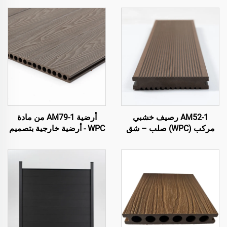
AM52-1 رصيف خشبي
أرضية AM79-1 من مادة
مركب (WPC) صلب – شق
WPC - أرضية خارجية بتصميم
على كلا الجانبين
بني بقلب مجوف، متينة وقليلة
الصيانة