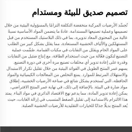
تصميم صديق للبيئة ومستدام
تُجسِّد الأرضيات المركبة منخفضة التكلفة التزامًا بالمسؤولية البيئية من خلال
تصميمها وعملية تصنيعها المستدامة. عادةً ما يتضمن المواد الأساسية نسبةً
عالية من المحتوى المعاد تدويره، بما في ذلك البلاستيك المستخدم من قبل
المستهلكين والألياف الخشبية المستعادة، مما يقلل بشكل كبير من الطلب
على المواد الخام ويقلل من النفايات في مكبات القمامة. صُمِّمت عملية
التصنيع لتكون فعّالة من حيث استخدام الطاقة، مع إنتاج ضئيل من النفايات
وقدرة على إعادة تدوير أي مخلفات تصنيع مرة أخرى في دورة التصنيع.
يسهم عمر المنتج الطويل في الفوائد البيئية من خلال تقليل تكرار الاستبدال
والاستهلاك المرتبط للموارد. يمنع التخلص من المعالجات الكيميائية والمواد
الحافظة، التي تُستخدم بشكل شائع في صناعة الأرضيات الخشبية، إطلاق
مواد ضارة في البيئة. بالإضافة إلى ذلك، في نهاية عمر المنتج الافتراضي،
يمكن إعادة تدوير المادة، مما يدعم نهج الاقتصاد الدائري في مواد البناء. يمتد
هذا الالتزام بالاستدامة إلى تقليل الضغط المتسبب في إزالة الغابات، حيث
يُعد المنتج بديلًا جذابًا للخيارات التقليدية للأرضيات الخشبية الصلبة.