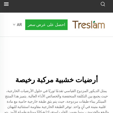
احصل على عرض سعر
AR
أرضيات خشبية مركبة رخيصة
يمثل الديكور المزدوج القياسي تقدمًا ثوريًا في حلول الأرضيات الخارجية،
حيث يجمع بين التكلفة المنخفضة والخصائص الأداء العالية. يتميز هذا المنتج
المبتكر ببناء طبقات مزدوجة، حيث يتم بثق طبقة خارجية حامية مع مادة
قلبية متينة في آنٍ واحد. توفر الطبقة الخارجية مقاومة استثنائية للبهتان
والبقع والخدوش، بينما يضمن القلب استقرارًا هيكليًا ومتانة طويلة الأمد. يتم