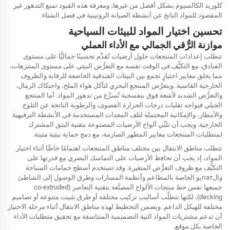
كلوريد الكالسيوم بشكل أفضل من غيرها، ومعرفة هذه القيود تمنع التدهور غير
المقصود للمواد الناتج عن أنشطة الصيانة الروتينية في فصل الشتاء.
تحسين اختيار المواد للبيئات السياحية
موازنة الرُّقي الجمالي مع الأداء العملي
تتطلب إعدادات المنتجعات حلول أرضيات تُقدِّم تحسينًا جماليًّا على مستوى
الفنادق، مع التكيُّف في الوقت نفسه مع التعرُّض البيئي على مستوى المتنزهات،
مما يخلق معايير اختيارٍ تجمع بين البيئات الفندقية الخاضعة للرقابة والظروف
الخارجية القاسية. ويتعرَّض المنتجع البحري لتآكل هواء الملح، واحتكاك الرمال،
والتعرُّض الشديد لأشعة فوق بنفسجية تُسرِّع من تدهور المواد. أما المنتجع
الجبلي فيواجه تقلبات درجات الحرارة القصوى، والرطوبة الناتجة عن الثلوج
والأمطار، والإمكانية المحتملة لتلف المعدات المستخدمة في الأنشطة الترفيهية
الخارجية. ويجب أن تلبِّي ألواح الأرضيات المصنوعة بتقنية البثق المشترك
لمتطلبات المنتجعات معايير المظهر الصارمة، مع دمج حماية بيئية متينة.
تتطلب مناطق الانتقال بين مختلف مناطق المنتجعات اهتمامًا خاصًّا أثناء اختيار
المواد، إذ يجب أن تحافظ الأرضيات على التماسك البصري مع قدرتها على
التكيُّف مع ظروف التعرُّض المتغيرة. وقد تستخدم أسطح حمامات السباحة
والпатيو الخاصة بالمطاعم وأنظمة المسارات وطرق الوصول إلى الشاطئ
جميعها نفس خط منتجات الألواح المصنَّعة بتقنية التعاصر (co-extruded
decking)، لكنها تتطلَّب أساليب تركيب مختلفة أو طرق تثبيت متنوعة أو تصاميم
مختلفة للهيكل الداعم. ويضمن التخطيط لهذه مناطق الانتقال أثناء مرحلة الاختيار
أن تدعم مشتريات المواد النية التصميمية المتناسقة مع تحقيق متطلبات الأداء
الخاصة بكل موقع.