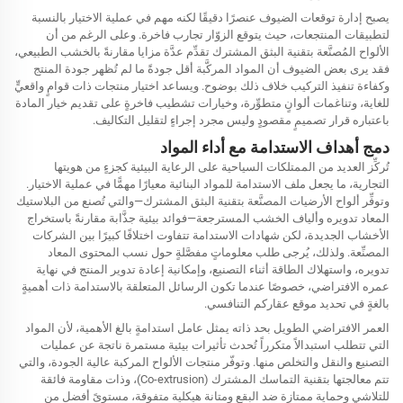
يصبح إدارة توقعات الضيوف عنصرًا دقيقًا لكنه مهم في عملية الاختيار بالنسبة
لتطبيقات المنتجعات، حيث يتوقع الزوّار تجارب فاخرة. وعلى الرغم من أن
الألواح المُصنَّعة بتقنية البثق المشترك تقدِّم عدَّة مزايا مقارنةً بالخشب الطبيعي،
فقد يرى بعض الضيوف أن المواد المركَّبة أقل جودةً ما لم تُظهر جودة المنتج
وكفاءة تنفيذ التركيب خلاف ذلك بوضوح. ويساعد اختيار منتجات ذات قوامٍ واقعيٍّ
للغاية، وتناغمات ألوانٍ متطوِّرة، وخيارات تشطيب فاخرةٍ على تقديم خيار المادة
باعتباره قرار تصميمٍ مقصودٍ وليس مجرد إجراءٍ لتقليل التكاليف.
دمج أهداف الاستدامة مع أداء المواد
تُركِّز العديد من الممتلكات السياحية على الرعاية البيئية كجزءٍ من هويتها
التجارية، ما يجعل ملف الاستدامة للمواد البنائية معيارًا مهمًّا في عملية الاختيار.
وتوفِّر ألواح الأرضيات المصنَّعة بتقنية البثق المشترك—والتي تُصنع من البلاستيك
المعاد تدويره وألياف الخشب المسترجعة—فوائد بيئية جذَّابة مقارنةً باستخراج
الأخشاب الجديدة، لكن شهادات الاستدامة تتفاوت اختلافًا كبيرًا بين الشركات
المصنِّعة. ولذلك، يُرجى طلب معلوماتٍ مفصَّلةٍ حول نسب المحتوى المعاد
تدويره، واستهلاك الطاقة أثناء التصنيع، وإمكانية إعادة تدوير المنتج في نهاية
عمره الافتراضي، خصوصًا عندما تكون الرسائل المتعلقة بالاستدامة ذات أهميةٍ
بالغةٍ في تحديد موقع عقاركم التنافسي.
العمر الافتراضي الطويل بحد ذاته يمثل عامل استدامةٍ بالغ الأهمية، لأن المواد
التي تتطلب استبدالاً متكرراً تُحدث تأثيرات بيئية مستمرة ناتجة عن عمليات
التصنيع والنقل والتخلص منها. وتوفّر منتجات الألواح المركبة عالية الجودة، والتي
تتم معالجتها بتقنية التماسك المشترك (Co-extrusion)، وذات مقاومة فائقة
للتلاشي وحماية ممتازة ضد البقع ومتانة هيكلية متفوقة، مستوىً أفضل من