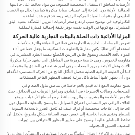
الأرضيات لمناطق الاستقبال المخصصة للضيوف من مواد تحافظ على جاذبيتها
الجمالية الأولية دون الحاجة إلى عمليات صيانة متكررة كما هو الحال مع الخشب
الطبيعي أو منتجات المواد المركبة الرديئة. ويساعد فهم هذه القاعدة
التكنولوجية في توضيح سبب ارتفاع سعر أرضيات التزيين المُصنَّعة بتقنية البثق
المشترك، مع كونها في الوقت نفسه توفر تكلفة إجمالية مُمتازة للملكية.
المزايا الأداءية ذات الصلة بالبيئات التجارية عالية الحركة
تتعرض المساحات الخارجية التجارية في قطاعي الضيافة والترفيه لأنماط
استخدامٍ أكثر تطلبًا بكثيرٍ مقارنةً بالتطبيقات السكنية، ما يجعل خصائص أداء
المواد بالغة الأهمية. ويتفوق طابق التزيين المُصنَّع بتقنية الطرد المشترك في
مقاومته للخدوش، وهي خاصية جوهرية في المناطق التي تشهد حركةً متكررةً
للأثاث ونقل الأمتعة ومرور المعدات، وهي أمور شائعة في الفنادق والمنتجعات.
كما أن الطبقة الواقية الصلبة تتحمل التآكل الناتج عن الحركة المستمرة للأقدام
دون أن تظهر عليها أنماط تآكل مرئية تُضعف المظهر الفاخر للممتلكات.
تصبح مقاومة البقع ذات قيمةٍ بالغةٍ خاصةً في مناطق تناول الطعام في
المنتجعات، وصالات الاسترخاء في الفنادق، ومرافق النزهات في الحدائق، حيث
تتلامس الأطعمة والمشروبات والزيوت بانتظام مع أسطح الأرضيات. ويمنع
الغلاف الواقي غير المسامي اختراق السوائل، ما يسمح بالتنظيف السهل دون
الحاجة إلى علاجات متخصصة أو فرك عنيف قد يُلحق الضرر بالسلامة البنيوية
للسطح. وتؤدي هذه الخاصية إلى خفض جهود الصيانة بشكلٍ ملحوظٍ، وتكفل أن
تحافظ المناطق عالية الوضوح على معايير المظهر الاحترافي بين دورات
التنظيف العميق المجدولة.
تمثل مقاومة الانزلاق اعتبارًا أساسيًّا من حيث السلامة في المنشآت التجارية، لا