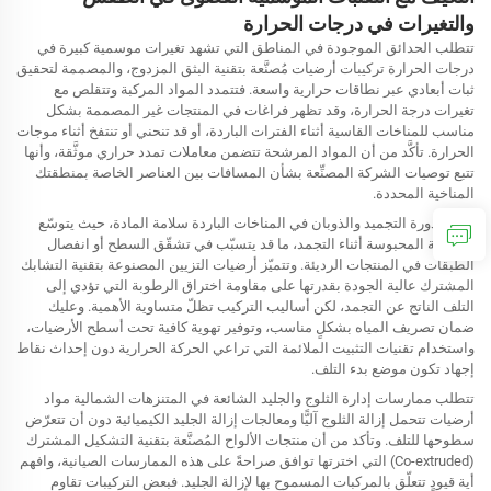
والتغيرات في درجات الحرارة
تتطلب الحدائق الموجودة في المناطق التي تشهد تغيرات موسمية كبيرة في
درجات الحرارة تركيبات أرضيات مُصنَّعة بتقنية البثق المزدوج، والمصممة لتحقيق
ثبات أبعادي عبر نطاقات حرارية واسعة. فتتمدد المواد المركبة وتتقلص مع
تغيرات درجة الحرارة، وقد تظهر فراغات في المنتجات غير المصممة بشكل
مناسب للمناخات القاسية أثناء الفترات الباردة، أو قد تنحني أو تنتفخ أثناء موجات
الحرارة. تأكَّد من أن المواد المرشحة تتضمن معاملات تمدد حراري موثَّقة، وأنها
تتبع توصيات الشركة المصنِّعة بشأن المسافات بين العناصر الخاصة بمنطقتك
المناخية المحددة.
تُجرّب دورة التجميد والذوبان في المناخات الباردة سلامة المادة، حيث يتوسّع
الرطوبة المحبوسة أثناء التجمد، ما قد يتسبّب في تشقّق السطح أو انفصال
الطبقات في المنتجات الرديئة. وتتميّز أرضيات التزيين المصنوعة بتقنية التشابك
المشترك عالية الجودة بقدرتها على مقاومة اختراق الرطوبة التي تؤدي إلى
التلف الناتج عن التجمد، لكن أساليب التركيب تظلّ متساوية الأهمية. وعليك
ضمان تصريف المياه بشكلٍ مناسب، وتوفير تهوية كافية تحت أسطح الأرضيات،
واستخدام تقنيات التثبيت الملائمة التي تراعي الحركة الحرارية دون إحداث نقاط
إجهاد تكون موضع بدء التلف.
تتطلب ممارسات إدارة الثلوج والجليد الشائعة في المتنزهات الشمالية مواد
أرضيات تتحمل إزالة الثلوج آليًّا ومعالجات إزالة الجليد الكيميائية دون أن تتعرّض
سطوحها للتلف. وتأكد من أن منتجات الألواح المُصنَّعة بتقنية التشكيل المشترك
(Co-extruded) التي اخترتها توافق صراحةً على هذه الممارسات الصيانية، وافهم
أية قيودٍ تتعلّق بالمركبات المسموح بها لإزالة الجليد. فبعض التركيبات تقاوم