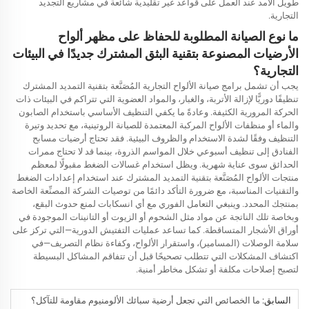
طويل الأمد عند العمل على قواعد غير تقليدية شائعة في مشاريع التجديد
التجارية.
ما نوع الصيانة المطلوبة للحفاظ على مظهر ألواح
الأرضيات المصنوعة بتقنية البثق المشترك جديدًا في البيئات
التجارية؟
يجب أن تشمل برامج صيانة الألواح التجارية المُصَنَّعة بتقنية التمديد المشترك
تنظيفًا دوريًّا لإزالة الأتربة، والغبار، والمواد العضوية التي تتراكم في البيئات ذات
الحركة المرورية الكثيفة. وعادةً ما يكفي التنظيف الأساسي باستخدام الصابون
والماء أو منظفات الألواح المركبة المعتمدة للصيانة الروتينية، مع تحديد وتيرة
التنظيف وفقًا لشدة الاستخدام والظروف البيئية. فقد تحتاج أرضيات مسابح
الفنادق إلى تنظيف أسبوعي خلال المواسم الذروة، بينما قد لا تحتاج ممرات
الحدائق سوى عناية شهرية. ويظل استخدام غسالات الضغط مقبولًا لمعظم
منتجات الألواح المُصَنَّعة بتقنية التمديد المشترك عند استخدام إعدادات الضغط
والتقنيات المناسبة، مع ضرورة التأكد دائمًا من توصيات الشركة المصنِّعة الخاصة
بمنتجك المحدد. وينبغي التعامل الفوري مع أي انسكابات لمنع حدوث البقع،
وبخاصة تلك الناتجة عن مواد مثل الشحوم أو الزيوت أو التانينات الموجودة في
أوراق الأشجار المتساقطة. كما تساعد عمليات التفتيش الدورية—التي تركز على
سلامة الوصلات (المسامير)، واستقرار الألواح، وكفاءة نظام التصريف—في
اكتشاف المشكلات التي تتطلب تصحيحًا قبل أن تتفاقم المشاكل البسيطة
لتصبح إصلاحات مكلفة أو تشكل مخاطر أمنية.
السابق:
ما الخصائص التي تجعل أرضية سبائك الألومنيوم مقاومة للتآكل؟