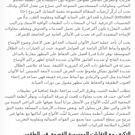
المناخي، وسلوكيات المستخدمين المتنوعة التي تسرّع من معدل التآكل. ولذلك،
يجب أن تُركّز أرضيات السقالة المصنوعة بتقنية التشابك المزدوج (Co-
extruded) المختارة للحدائق على المتانة الهيكلية ومقاومة التلف، بدلًا من
التحسينات الزخرفية. كما أن المنتجات ذات الطبقات الواقية الأسمك وتراكيب
القلب المعزّزة تكون أكثر قدرةً على تحمل الصدمات والخدوش ومختلف محاولات
الإساءة المتعمدة التي قد تحدث في الأماكن العامة غير الخاضعة للإشراف.
يجب أن تأخذ عملية اختيار الألوان لتثبيتات الحدائق بعين الاعتبار وضوح الأوساخ
والبقع وأنماط التآكل الناتجة عن العوامل الجوية، حيث إن الخيارات ذات الظلال
المتوسطة توفر عادةً قدرةً أفضل على الحفاظ على المظهر مقارنةً بالبدائل
شديدة الفاتح أو شديدة الغامق. فالألوان شديدة الفاتح تُظهر تراكم الأوساخ
بسرعة في المناطق ذات الحركة المرورية الكثيفة، بينما قد تتلاشى الظلال
شديدة الغامق بشكلٍ ملحوظٍ تحت التعرض الشديد لأشعة الشمس. أما الألوان
المحايدة مثل البني والرمادي مع أنماط متدرجة خفيفة فهي تساعد في إخفاء
العيوب الطفيفة والحفاظ على مظهر مقبول بين دورات الصيانة.
تتطلب أنظمة التثبيت وطرق التركيب مراجعةً دقيقةً إضافيةً في تطبيقات
الحدائق، حيث قد تحدث محاولات للعبث أو سرقة المكونات. وتوفّر أنظمة التثبيت
المخفية التي تُثبِّت الألواح من الأسفل مزايا أمنيةً تفوقها على البراغي المثبتة من
الأعلى والتي تظل في متناول اليد. وبعض منتجات الأرضيات المصنَّعة بتقنية البثق
المشترك تتضمَّن أنظمة مشابك حصريةً تُثبِّت الألواح في أماكنها مع بقائها غير
مرئيةٍ من سطح المشي، مما يجمع بين الفوائد الجمالية ومقاومة التخريب
المُعزَّزة الملائمة للتركيبات العامة.
التكيف مع التقلبات الموسمية القصوى في الطقس