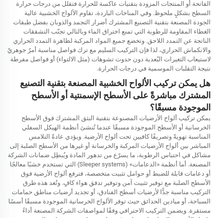
الفاتحة أو المنتجات المزودة بتقنيات عاكسة للحرارة فتقلل من درجات حرارة
السطح بشكلٍ ملحوظ. وفي المناخات الباردة، تقاوم الألواح الخشبية عالية
الجودة المصنعة بتقنية التصنيع المشترك أضرار التجمد والذوبان بفضل طبقات
الغطاء المقاومة للرطوبة التي تمنع اختراق الماء وبالتالي تجنّب التشققات
الناتجة عن التمدد اللاحق. وتخضع جميع المواد المركبة لظاهرة التمدد الحراري
والانكماش الحراري، لذا فإن التركيب السليم مع ترك فواصل مناسبة أمرٌ جوهريٌ
لاستيعاب التغيرات البُعدية دون حدوث تشوهات (مثل الالتواء) أو فواصل مفرطة
نتيجة التقلبات الموسمية في درجات الحرارة.
هل يمكن تركيب الألواح الخشبية المصنعة بتقنية التصنيع
المشترك مباشرةً على الأسطح الإسمنتية أو الأسطح
الموجودة مسبقًا؟
يمكن تركيب ألواح الأرضيات المصنوعة بتقنية البثق المشترك فوق الأسطح
الخرسانية أو الأسطح الموجودة مسبقًا عندما تُنشئ أنظمة الهيكل السفلي
المناسبة تهويةً وتصريفًا كافيين تحت ألواح الأرضية. ويؤدي عادةً التلامس
المباشر بين ألواح الأرضيات المركبة والخرسانة أو غيرها من الأسطح الصلبة إلى
مشاكل في احتباس الرطوبة، ما يسرّع من تدهور المادة ويُبطِل ضمانات الشركة
المصنعة. أما أنظمة «الدعامات» (Sleeper systems) التي تستخدم خشبًا معالجًا
أو دعامات قابلة للضبط أو حوامل تثبيت متخصصة، فترفع ألواح الأرضية فوق
الأسطح الصلبة مع توفير تثبيت آمن وتوفير تدفق هواء كافٍ. وتُعد هذه طرق
التركيب مناسبة جدًّا لأرضيات أسطح الفنادق، أو تجديد أرضيات مناطق حمامات
السباحة، أو ميادين الحدائق حيث توفر الألواح الخرسانية الموجودة مسبقًا أسسًا
مستقرة. ويضمن التركيب الاحترافي وفقًا لمواصفات الشركة المصنعة أداءً