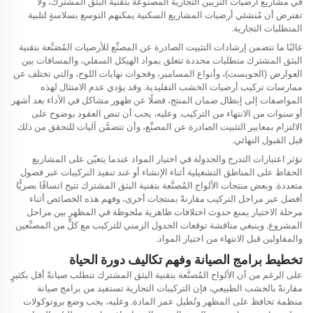
في مشاريع أرضيات التزيين التجارية المصنوعة بتقنية البثق المشترك، ولا
تفترض أن مُنشئي أرضيات المشاريع السكنية يمكنهم التوسع بسلاسةٍ لتلبية
المتطلبات التجارية.
غالبًا ما تتضمن إرشادات التثبيت الصادرة عن المصنِّع للأرضيات المُصَنَّعة بتقنية
البثق المشترك متطلبات محددة تتعلق بمواد الهيكل السفلي، والمسافات بين
العوارض (الجويست)، وأنواع المسامير، وفجوات نهايات اللوح، والتي تختلف عن
ممارسات تركيب أرضيات الخشب التقليدية. وقد يؤدي عدم الامتثال لهذه
المواصفات إلى إبطال ضمان المنتج، فضلًا عن ظهور مشاكل في الأداء بعد أشهر
أو سنوات من الانتهاء من التركيب. وعليه، يجب أن تنص العقود بوضوح على
الالتزام بمعايير التثبيت الصادرة عن المصنِّع، وأن تتضمَّن آليات للتحقق من ذلك
قبل القبول النهائي.
تؤثر اعتبارات التدرج والجدولة في اختيار المواد عندما يتعيّن على المشاريع
الحفاظ على المناطق التشغيلية أثناء الإنشاء أو عند تنفيذ التركيبات عبر فصول
متعددة. وبعض منتجات الألواح المُصنَّعة بتقنية البثق المشترك تتيح اتساقًا بصريًّا
أفضل عبر مراحل التركيب مقارنةً بمنتجات أخرى، وفهم هذه الخصائص أثناء
مرحلة الاختيار يمنع حدوث اختلافات ظاهرية ملحوظة في المظهر بين مراحل
المشروع. وينبغي مناقشة توقعات الجدول الزمني للتركيب مع كلٍّ من المصنِّعين
والمقاولين قبل الانتهاء من اختيار المواد.
تخطيط برامج الصيانة وفهم تكاليف دورة الحياة
على الرغم من أن الألواح المُصنَّعة بتقنية البثق المشترك تتطلب صيانةً أقل بكثيرٍ
مقارنةً بالخشب الطبيعي، فإن التركيبات التجارية تستفيد من برامج صيانة
منظمة تحافظ على المظهر وتُطيل عمر المادة. وعليه، يجب وضع بروتوكولات