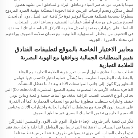
سيما بالقرب من عناصر المياه ومناطق البرك والمناطق التي تشهد هطول
أمطارٍ متكرِّر. وتضم أرضيات التزيين عالية الجودة المصنَّعة بتقنية الطرد المزدوج
سطوحًا نسيجية مُصمَّمة هندسيًّا لتوفير قوة جرٍّ كافية عند التبلُّل، دون أن تُحدث
أسطح مشي غير مريحة أو تُعقِّد عمليات التنظيف. ويساعد اختيار المنتجات
الحاصلة على شهاداتٍ معتمدةٍ لمعدل مقاومة الانزلاق المناسبة لبيئتك المحددة
في التخفيف من مخاطر المسؤولية القانونية، مع ضمان سلامة الضيوف وراحتهم
في مختلف الظروف الجوية.
معايير الاختيار الخاصة بالموقع لتطبيقات الفنادق
تقييم المتطلبات الجمالية وتوافقها مع الهوية البصرية
للعلامة التجارية
تتطلب بيئات الفنادق حلول أرضيات تعزز هوية العلامة التجارية مع الوفاء
بالمتطلبات الوظيفية الصارمة، مما يُشكّل عملية اختيارٍ تكتسب فيها عوامل
المظهر وزنًا كبيرًا إلى جانب المواصفات الأداء. وعادةً ما تفضّل المنشآت
الفاخرة ملفات الأرضيات المصنوعة بتقنية التصنيع المشترك (Co-extruded) التي
تحاكي أنواع الخشب الصلب الراقية بدقة، مع أنماط حبيبية واقعية وتباين لوني
خفيف وخيارات تشطيب متطورة تتناغم مع السمات المعمارية. كما أن القدرة
على تنسيق لون الأرضية مع مخططات الألوان الحالية واختيارات الأثاث وعناصر
التصميم الخارجي تضمن التماسك البصري عبر مناطق الضيوف.
فكّر في كيفية تأثير ظروف الإضاءة طوال اليوم على اللون والملمس المُدرَكَيْن،
لا سيما في المساحات الانتقالية التي تربط بين المناطق الداخلية والخارجية. فقد
تبدو لوحات العينات التي جرى تقييمها في ظروف قاعة العرض فقط مختلفةً