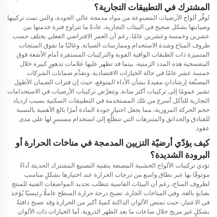
المشترك في التطبيقات التجارية؟
تُوفِّر ألواح الأرضيات المصنوعة من مواد مدمجة عالي الجودة، والتي تمت تركيبها
وصيانتها بشكل صحيح في البيئات التجارية، عادةً ما تتراوح فترة خدمتها بين
عشرين وخمسة وعشرين عامًا، رغم أن العمر الافتراضي الفعلي يختلف حسب
ظروف المناخ وشدة الاستخدام وممارسات الصيانة. وغالبًا ما تفوق المنتجات
المتميزة ذات الطبقات الواقية القوية والتركيبات المستقرة أمام الأشعة فوق
البنفسجية هذه المدد الزمنية، بينما قد تظهر عليها علامات تدهورٍ كبيرة خلال
خمسة عشر عامًا في حالة الخيارات الاقتصادية. وتقدِّم ضمانات الشركات
المصنِّعة إرشاداتٍ مفيدةً بشأن الأداء المتوقع، حيث إن فترات الضمان الأطول
تشير عمومًا إلى تركيبات أكثر متانة. وتتعرَّض تركيبات الأرضيات في الاستخدامات
التجارية للتآكل أسرع من تلك المستخدمة في التطبيقات السكنية بسبب ازدياد
حجم الحركة المرورية، مما يجعل اختيار جودة المادة أمرًا بالغ الأهمية بالنسبة
للفنادق والحدائق والمتنزهات التي تتطلَّع إلى استخدام مستمرٍ لها على مدى
عقود.
كيف يؤدّي أرضيّة التزيين المدمجة في مناخات الحرارة أو
البرودة الشديدة؟
تؤدي تركيبات الألواح الخشبية المصنعة بتقنية التصنيع المشترك الحديثة أداءً
موثوقًا بها عبر نطاق واسع من درجات الحرارة عند اختيارها بشكلٍ مناسب
لظروف المناخ، رغم أن البيئات القاسية تتطلب تحديد المواصفات الفنية للمنتج
بعنايةٍ بالغة. وفي المناخات الحارة، تصبح درجة حرارة السطح عاملًا رئيسيًا يُؤخذ
في الاعتبار، حيث تمتص الألوان الداكنة كميةً أكبر من الحرارة وقد تصبح دافئةً
بشكلٍ غير مريح خلال ساعات ما بعد الظهر الذروية. أما الخيارات ذات الألوان