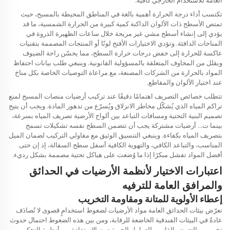
العامة للاستخدام الخارجي كافية.
تكتسب أداء درجة الحرارة أهمية بالغة في المناطق المحيطة بالمسبح، حيث
تمتص الأسطح ذات الألوان الداكنة كمية كبيرة من الحرارة الشمسية، ما قد
يؤدي إلى إنشاء أسطح مشي غير مريحة خلال ساعات الظهيرة الذروة في
المناخات الدافئة. وتؤدي الاختيارات الأفتح لونًا أو المنتجات المصممة بتقنيات
عاكسة للحرارة إلى خفض درجات حرارة السطح، مما يحسّن راحة الضيوف
ويقلل من المخاوف المتعلقة بالمسؤولية القانونية. وينبغي طلب بيانات احتفاظ
المواد بالحرارة من الشركات المصنعة، مع مراعاة التوصيات الخاصة بكل مناخ
عند اختيار الألوان والمقاطع.
تتطلب خصائص التصريف اهتمامًا دقيقًا عند تركيب أرضيات منصات المسبح لمنع
تراكم المياه الذي يُشكّل مخاطر الانزلاق ويُسرّع من تدهور المادة. ويجب أن يتيح
تصميم البنية التحتية ومسافات التباعد بين ألواح الأرضية تصريف المياه بسرعة،
بينما ت...
أرضيات مشتركة
يجب أن تتضمن السطح نفسه تشكيلات تسمح
بتصريف المياه بكفاءة. وينبغي التنسيق الوثيق مع مقاولي التركيب لضمان الميل
المناسب، والتباعد الكافي، والتهوية الكافية أسفل سطح السقالة، إذ إن حتى
أفضل المواد تفشل مبكرًا إذا ما وُضعت على هياكل تحتية مصممة بشكل رديء.
اعتبارات الاختيار لأنظمة الأرضيات في الحدائق
والمرافق العامة للترفيه
إعطاء الأولوية للمتانة ومقاومة التخريب
تعرّض بيئات الحدائق العامة مواد الأرضيات لضغوط استخدامٍ قصوى لا تُصادَف
عادةً في البيئات الفندقية الخاضعة للرقابة، ومن بين هذه الضغوط احتمال حدوث
تخريب، والتعرض القاسي للعوامل الجوية دون الاستفادة من أنظمة التحكم