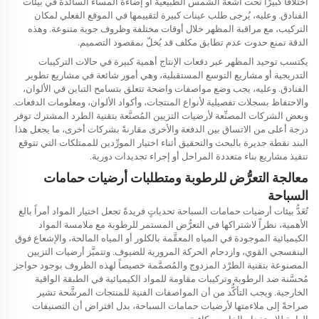
اختلافًا كبيرًا تحت أشعة الشمس الطبيعية أو إضاءة المساء السائدة في بيئات
الفنادق. وعليه، يُرجى طلب عينات كبيرة لتقييمها في الموقع الفعلي لمكان
التركيب، مع مراقبة المظهر خلال أوقات مختلفة وظروف جوية متنوعة. وهذه
الدقة تمنع حدوث عدم تطابق مكلف قد يُخلّ بمقصود التصميم.
يكتسب توحيد المظهر عبر دفعات الإنتاج أهمية كبيرة في حالات التركيبات
التدريجية أو مشاريع التوسع المستقبلية، وهي أمور شائعة في مشاريع تطوير
الفنادق. وعليه، يجب وضع مواصفات واضحة تتعلق بتسامح التباين في الألوان،
والاحتفاظ بسجلات تفصيلية لأنواع المنتجات، وأكواد الألوان، ومعلومات الدفعات.
وبعض الشركات المصنِّعة لأرضيات التزيين المُصنَّعة بتقنية الطرد المشترك توفر
درجة أعلى من الاتساق بين الدفعة والأخرى مقارنةً بشركات أخرى، ما يجعل هذا
البند نقطة جديرة بالبحث والتحقيق أثناء اختيار المورِّدين للممتلكات التي تتوقع
تنفيذ مشاريع بناء متعددة المراحل أو إجراء تجديدات دورية.
معالجة التعرُّض للرطوبة ومتطلبات أرضيات حمامات
السباحة
تُعَدُّ بيئات أرضيات حمامات السباحة تحدياتٍ فريدةً تجعل اختيار المواد أمراً بالغ
الأهمية، نظراً لاشتراكها في التعرُّض المستمر للرطوبة مع ملامسة المواد
الكيميائية الموجودة في المياه المعقَّمة بالكلور أو المياه المالحة، والإشعاع فوق
البنفسجي القوي، وازدحام الحركة المرورية للضيوف. وتتميَّز أرضيات التزيين
المصنوعة بتقنية الطرْد المزدوج والمُصمَّمة خصيصاً لهذه الظروف بوجود حواجز
مُحسَّنة ضد الرطوبة وتركيبات مقاومة للمواد الكيميائية في الطبقة الواقية
الخارجية. ويجب التأكُّد من أن المواصفات الفنية للمنتجات المرشَّحة تشير
صراحةً إلى ملاءمتها لأرضيات حمامات السباحة، بدل افتراض أن التصنيفات