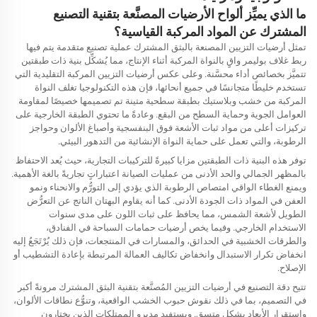
ما الذي يميِّز ألواح الأرضيات المصنَّعة بتقنية التصنيع
المشترك عن المواد المركبة القياسية؟
تمثل أرضيات التزيين المصنعة بالبثق المشترك عملية تصنيع متقدمة يتم فيها
ربط غلاف بوليمر واقٍ بالنواة المركبة أثناء الإنتاج، مما يُشكِّل بنية ذات طبقتين
تتميَّز بخصائص أداء محسَّنة. وعلى عكس أرضيات التزيين المركبة التقليدية التي
تستخدم خليطًا متجانسًا في جميع أنحائها، فإن هذه التكنولوجيا تغلف النواة
المركبة من خشب وبلاستيك بطبقة سطحية متينة تم تصميمها خصيصًا لمقاومة
العوامل الجوية وحماية السطح من البقع. وعادةً ما تحتوي الطبقة الخارجية على
تركيزات أعلى من مواد ثبات الأشعة فوق البنفسجية وأصباغ الألوان وحواجز
الرطوبة، والتي تعمل على حماية النواة الإنشائية من التدهور البيئي.
توفر هذه البنية ذات الطبقتين مزايا كبيرةً للتركيبات التجارية، حيث يُعد الاحتفاظ
بالمظهر الجمالي والحد الأدنى من عمليات الصيانة اعتباراتٍ تجاريةً بالغة الأهمية.
ويمنع الغطاء الواقي امتصاص الرطوبة الذي يؤدي إلى التورُّم والانحناء ونمو
العفن في المواد ذات الجودة الأدنى. كما أنه يقاوم البهتان الناتج عن التعرُّض
الطويل لأشعة الشمس، مما يحافظ على ثبات اللون على مدى سنوات
الاستخدام الخارجي. وفيما يخص أرضيات حمامات السباحة في الفنادق،
والطرقات الخشبية في الحدائق، والمسارات في المنتجعات، فإن ذلك يُرْتَجَعُ إليه
انخفاض تكرار الاستبدال وانخفاض تكاليف العمالة المرتبطة بإعادة التشطيب أو
الإصلاح.
تتيح دقة التصنيع في أرضيات التزيين المُصنَّعة بتقنية البثق المشترك مرونةً أكبر
في التصميم، بما في ذلك نقوش حبوب الخشب الواقعية، وتنوُّع نطاقات الألوان،
واستقرار الأبعاد بشكلٍ متسق. ويستفيد مديرو الممتلكات الذين يختارون