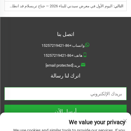
التالي:
اليوم الأول في معرض سيدني للبناء 2026 — جناح تريسلام قد انطلق، والطاقة المُنتَجة لا تُصدَّق، وما زال باب الترحيب مفتوحًا غدًا
اتصل بنا
واتساب:
+86-15257219421
هاتف:
+86-15257219421
بريد:
[email protected]
اترك لنا رسالة
أرسل الآن
We value your privacy
We use cookies and similar tools to provide our services. If you