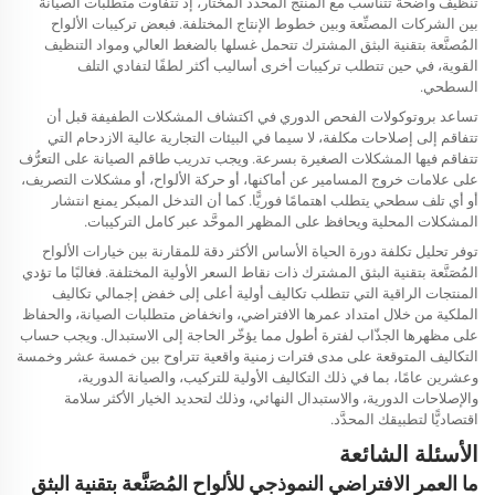
تنظيف واضحة تتناسب مع المنتج المحدد المختار، إذ تتفاوت متطلبات الصيانة
بين الشركات المصنِّعة وبين خطوط الإنتاج المختلفة. فبعض تركيبات الألواح
المُصنَّعة بتقنية البثق المشترك تتحمل غسلها بالضغط العالي ومواد التنظيف
القوية، في حين تتطلب تركيبات أخرى أساليب أكثر لطفًا لتفادي التلف
السطحي.
تساعد بروتوكولات الفحص الدوري في اكتشاف المشكلات الطفيفة قبل أن
تتفاقم إلى إصلاحات مكلفة، لا سيما في البيئات التجارية عالية الازدحام التي
تتفاقم فيها المشكلات الصغيرة بسرعة. ويجب تدريب طاقم الصيانة على التعرُّف
على علامات خروج المسامير عن أماكنها، أو حركة الألواح، أو مشكلات التصريف،
أو أي تلف سطحي يتطلب اهتمامًا فوريًّا. كما أن التدخل المبكر يمنع انتشار
المشكلات المحلية ويحافظ على المظهر الموحَّد عبر كامل التركيبات.
توفر تحليل تكلفة دورة الحياة الأساس الأكثر دقة للمقارنة بين خيارات الألواح
المُصَنَّعة بتقنية البثق المشترك ذات نقاط السعر الأولية المختلفة. فغالبًا ما تؤدي
المنتجات الراقية التي تتطلب تكاليف أولية أعلى إلى خفض إجمالي تكاليف
الملكية من خلال امتداد عمرها الافتراضي، وانخفاض متطلبات الصيانة، والحفاظ
على مظهرها الجذّاب لفترة أطول مما يؤخّر الحاجة إلى الاستبدال. ويجب حساب
التكاليف المتوقعة على مدى فترات زمنية واقعية تتراوح بين خمسة عشر وخمسة
وعشرين عامًا، بما في ذلك التكاليف الأولية للتركيب، والصيانة الدورية،
والإصلاحات الدورية، والاستبدال النهائي، وذلك لتحديد الخيار الأكثر سلامة
اقتصاديًّا لتطبيقك المحدَّد.
الأسئلة الشائعة
ما العمر الافتراضي النموذجي للألواح المُصَنَّعة بتقنية البثق