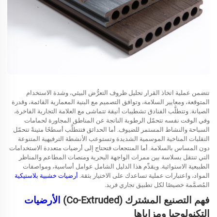
تتضمن عملية اتخاذ القرار تحليل ظروف التعرُّض البيئي، وشدة الاستخدام
المتوقعة، ومعايير السلامة، وتوافق التصميم مع البنية المعمارية القائمة، وقدرة
الصيانة. وتتطلَّب الفنادق تشطيبات أنيقة تتماشى مع العلامة التجارية الفاخرة،
وفي الوقت نفسه تتحمّل الرطوبة الناتجة عن المناطق المجاورة لحمامات
السباحة والنشاط المستمر للضيوف. أما الحدائق فتتطلَّب أسطحًا متينةً تتحمّل
التقلبات المناخية الموسمية الشديدة وتستوعب الأنشطة الترفيهية المتنوعة
دون المساس بالسلامة. أما المنتجعات فتحتاج إلى أرضيات متعددة الاستخدامات
التي تنتقل بسلاسة بين ممرات الواجهة البحرية ومنصات المطاعم والمناظر
الطبيعية الاستوائية. ويقدِّم هذا الدليل الشامل عوامل أساسية، ومواصفات
المواد، واعتبارات عملية تساعدك على الاختيار بثقة.
أرضيات خشبية بلاستيكية
المُصمَّمة خصيصًا لكل تطبيق تجاري فريد.
فهم التصنيع المشترك (Co-Extruded)
الأرضيات
التكنولوجيا ومزاياها