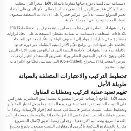
الاستدامة على امتداد دورة حياتها مقارنةً بالبدائل الأقل سعراً التي تتطلب
استبدالها كل عقدٍ من الزمن. لذا ينبغي حساب إجمالي الأثر البيئي على امتداد
العمر المتوقع للمبنى بدلاً من التركيز حصرياً على الادعاءات المتعلقة بمحتوى
المواد المعاد تدويرها في المرحلة الأولية.
توفر الشهادات الصادرة عن منظمات معايير بيئية معترف بها تحققًا طرفًا ثالثًا
للادعاءات المتعلقة بالاستدامة، ما يساعد مشغلي المنتجعات على اتخاذ قرارات
مستنيرة ونقل خيارات المواد إلى الضيوف الواعين بيئيًّا. ابحث عن المنتجات
الحاصلة على شهادات من برامج تقيّم الآثار البيئية الشاملة عبر دورة حياتها
الكاملة، بدلًا من الشهادات الأحادية السمة التي قد تُبالغ في تقدير الأداء البيئي
الكلي. ويتيح لك فهم المحتوى الفعلي وراء التسويق المستدام اختيار أرضيات
التزيين المشتركة الاستخراج (Co-extruded) التي تتماشى فعليًّا مع الالتزامات
البيئية للمنتجع.
تخطيط التركيب والاعتبارات المتعلقة بالصيانة
طويلة الأجل
تقييم تعقيد عملية التركيب ومتطلبات المقاول
يعتمد الأداء الناجح لأرضيات التزيين المصنوعة بتقنية البثق المشترك بقدرٍ كبيرٍ
على التثبيت السليم بقدر اعتماده على جودة المادة، مما يجعل اختيار المقاولين
وتخطيط عملية التثبيت عناصرَ حاسمةً في عملية اتخاذ قرار الأرضيات. وعادةً ما
تتضمن عمليات التثبيت التجارية في الفنادق والحدائق والمتنزهات مساحاتٍ أكبر
بالقدم المربع، وتصاميمَ أكثر تعقيدًا، وجداولَ زمنيةً أضيق لإكمال المشروع
مقارنةً بالمشاريع السكنية. تأكَّد من أن مقاولي التثبيت يتمتعون بخبرةٍ محددةٍ