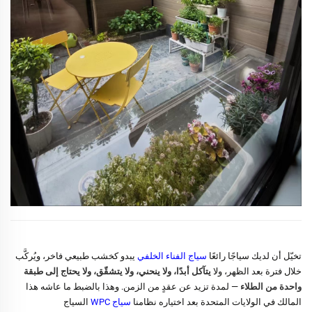
تخيّل أن لديك سياجًا رائعًا
سياج الفناء الخلفي
يبدو كخشب طبيعي فاخر، ويُركَّب
خلال فترة بعد الظهر، ولا
يتآكل أبدًا، ولا ينحني، ولا يتشقّق، ولا يحتاج إلى طبقة
واحدة من الطلاء
— لمدة تزيد عن عقدٍ من الزمن. وهذا بالضبط ما عاشه هذا
المالك في الولايات المتحدة بعد اختياره نظامنا
سياج WPC
السياج