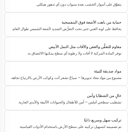
يتفوَّق على أسوار الخشب بعدة سنوات دون أي تدهور هيكلي.
حماية من باهت الأشعة فوق البنفسجية
يحافظ على لونه الغني حتى تحت التعرُّض الشديد لأشعة الشمس طوال العام.
مقاوم للتعفُّن والعفن والآفات مثل النمل الأبيض
توفر المادة المركبة لا آفات ولا رطوبة أي سطح يمكنها الالتصاق به.
مواد صديقة للبيئة
مصنوع من مواد معاد تدويرها — سياجٌ تشعر أنت وكوكب الأرض بالارتياح تجاهه.
خالٍ من الشظايا وآمن
تشطيب سطحي أملس — آمن للأطفال والحيوانات الأليفة والأيدي العارية.
تركيب سهل وسريع ذاتيًا
تم تصميمه لتسهيل تركيبه على سطح الأرض باستخدام الأدوات القياسية.