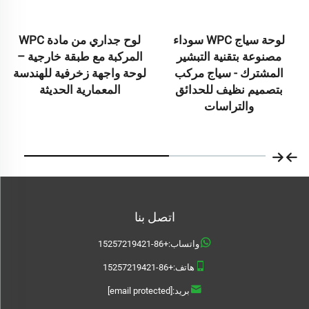
لوحة سياج WPC سوداء
لوح جداري من مادة WPC
مصنوعة بتقنية التبشير
المركبة مع طبقة خارجية –
المشترك - سياج مركب
لوحة واجهة زخرفية للهندسة
بتصميم نظيف للحدائق
المعمارية الحديثة
والتراسات
اتصل بنا
واتساب:
+86-15257219421
هاتف:
+86-15257219421
بريد:
[email protected]