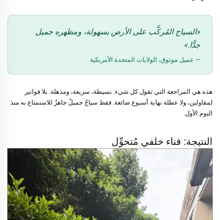
«السياج المُركَّب على الأرض بسهولة، ومظهره جميل
جدًّا.»
— عميل موثوق، الولايات المتحدة الأمريكية
هذه هي المراجعة التي تقول كل شيء: بسيطة، سريعة، ومذهلة. بلا فواتير
لمقاولين، ولا عطلة نهاية أسبوع ضائعة. فقط سياجٌ جميلٌ جاهزٌ للاستمتاع به منذ
اليوم الأول.
النتيجة: فناء خلفي مُتحوِّل