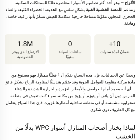
الألواح
— وهو أحد أكثر تصاميم الأسوار المعاصرة طلبًا للممتلكات السكنية.
وتتناغم
اللمسة الخشبية الغنية
بشكلٍ سلسٍ مع الحديقة الخضراء الكثيفة والفناء
الحجري المجاور، مكوِّنةً مساحةً خارجيةً متكاملةً للعيش تشعُرُ بأنها راقية، خاصة،
وهادئة.
1.8M
0
10+
ضمانٌ لمدّة سنوات
ساعات الصيانة
الارتفاع الذي يوفر
سنويًا
الخصوصية
وبعيدًا عن الجماليات، فإن هذه السياج تقدّم أداءً فعليًّا ممتازًا. فهو
مصنوع من
مادة مركبة مقاومة للعوامل الجوية
وقد صُمّم هندسيًّا لمقاومة الرياح بشكلٍ فائق
— أي أنه يصمد أمام العواصف والأمطار الغزيرة والحرارة الشديدة والشتاء
القارس دون أن يلتف أو يتورّم أو يزيح من مكانه. سواء كنت تعيش في منطقة
صحراوية مشمسة أو في منطقة ساحلية أمطارها غزيرة، فإن هذا السياج يتعامل
مع كل الظروف دون شكوى.
لماذا يختار أصحاب المنازل أسوار WPC بدلًا من
الخشب