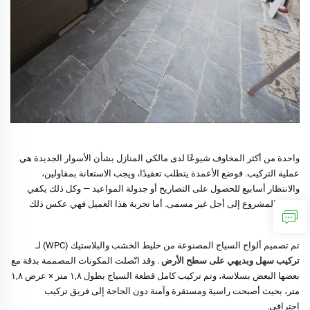
واحدة من أكثر المخاوف شيوعًا لدى مالكي المنازل بشأن الأسوار الجديدة هي
عملية التركيب. فوضع الأعمدة يتطلب تعقيدًا، ويجب الاستعانة بمقاولين،
والانتظار أسابيع للحصول على التصاريح أو جدولة المواعيد — وكل ذلك يكفي
لإرجاء المشروع إلى أجل غير مسمى. أما تجربة هذا العميل فهي عكس ذلك
تمامًا.
تم تصميم ألواح السياج المصنوعة من خليط الخشب والبلاستيك (WPC) لـ
تركيب سهل وبديهي على سطح الأرض
. وقد اتّصلت المكونات المصممة بدقة مع
بعضها البعض بسلاسة، وتم تركيب كامل قطعة السياج بطول ١,٨ متر × عرض ١,٨
متر، بحيث أصبحت راسية ومستقرة وآمنة دون الحاجة إلى فريق تركيب
احترافي.