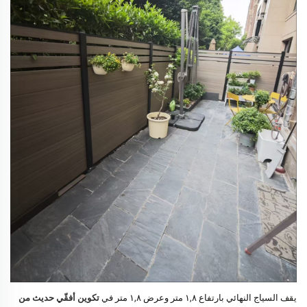
يقف السياج النهائي بارتفاع ١,٨ متر وعرض ١,٨ متر في
تكوين أفقّي حديث من