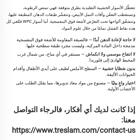
تتعطّل الأسوار الخشبية التقليدية بطرق متوقعة: فهي تمتص الرطوبة،
وتستقطب التعفّن وآفات النمل الأبيض، وتتقشّر طبقات الدهان المطبقة عليها،
وتتشقّق ألواحها تحت التعرّض لأشعة فوق البنفسجية. أما أسوار WPC فتُلغي كل
هذه نقاط الفشل تمامًا من خلال علوم المواد.
لا حاجة لإعادة الدهن أبدًا
— فالصبغة المقاومة للأشعة فوق البنفسجية
مدمجة داخل المادة المركبة، وليست مجرد طبقة سطحية عليها.
لا انتفاخ موسمي ولا انكماش
— مستقر في أي مناخ، من شمال غرب
المحيط الهادئ إلى فلوريدا.
بدون شظايا خشبية
— السطح الأملس لطيف على أيدي الأطفال وأقدام
الحيوانات الأليفة.
اختيار واعٍ بيئيًا
— مصنوع من مواد معاد تدويرها، مما يقلل الطلب على
الأخشاب الأولية.
إذا كانت لديك أي أفكار، فالرجاء التواصل
معنا:
https://www.treslam.com/contact-us