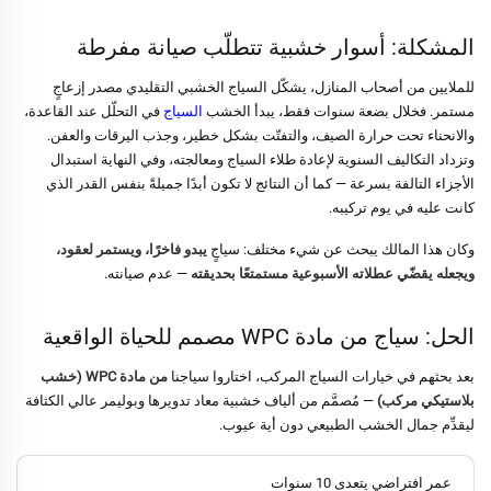
المشكلة: أسوار خشبية تتطلّب صيانة مفرطة
للملايين من أصحاب المنازل، يشكّل السياج الخشبي التقليدي مصدر إزعاجٍ
مستمر. فخلال بضعة سنوات فقط، يبدأ الخشب
السياج
في التحلّل عند القاعدة،
والانحناء تحت حرارة الصيف، والتفتّت بشكل خطير، وجذب اليرقات والعفن.
وتزداد التكاليف السنوية لإعادة طلاء السياج ومعالجته، وفي النهاية استبدال
الأجزاء التالفة بسرعة — كما أن النتائج لا تكون أبدًا جميلةً بنفس القدر الذي
كانت عليه في يوم تركيبه.
وكان هذا المالك يبحث عن شيء مختلف: سياجٍ
يبدو فاخرًا، ويستمر لعقود،
ويجعله يقضّي عطلاته الأسبوعية مستمتعًا بحديقته
— عدم صيانته.
الحل: سياج من مادة WPC مصمم للحياة الواقعية
بعد بحثهم في خيارات السياج المركب، اختاروا سياجنا
من مادة WPC (خشب
بلاستيكي مركب)
— مُصمَّم من ألياف خشبية معاد تدويرها وبوليمر عالي الكثافة
ليقدِّم جمال الخشب الطبيعي دون أية عيوب.
عمر افتراضي يتعدى 10 سنوات