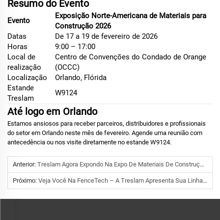
Resumo do Evento
Exposição Norte-Americana de Materiais para
Evento
Construção 2026
Datas
De 17 a 19 de fevereiro de 2026
Horas
9:00 – 17:00
Local de
Centro de Convenções do Condado de Orange
realização
(OCCC)
Localização
Orlando, Flórida
Estande
W9124
Treslam
Até logo em Orlando
Estamos ansiosos para receber parceiros, distribuidores e profissionais
do setor em Orlando neste mês de fevereiro. Agende uma reunião com
antecedência ou nos visite diretamente no estande W9124.
Anterior:
Treslam Agora Expondo Na Expo De Materiais De Construção Dos EUA 2026 – Visite O Estande W9124 Em Orlando
Próximo:
Veja Você Na FenceTech – A Treslam Apresenta Sua Linha Completa Para Ambientes Externos Esta Semana