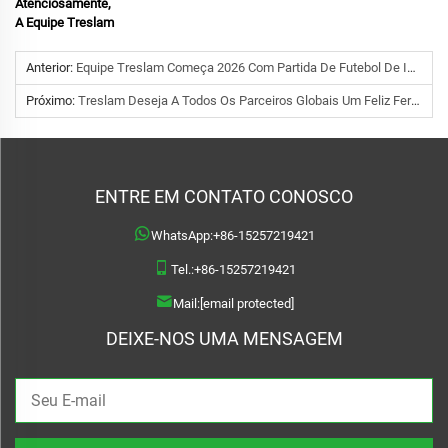
Atenciosamente,
A Equipe Treslam
Anterior:
Equipe Treslam Começa 2026 Com Partida De Futebol De Integração
Próximo:
Treslam Deseja A Todos Os Parceiros Globais Um Feliz Feriado
ENTRE EM CONTATO CONOSCO
WhatsApp:
+86-15257219421
Tel.:
+86-15257219421
Mail:
[email protected]
DEIXE-NOS UMA MENSAGEM