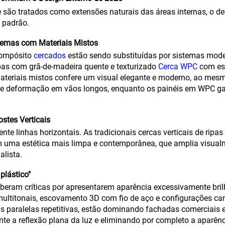
re são tratados como extensões naturais das áreas internas, o
o padrão.
temas com Materiais Mistos
compósito
cercados
estão sendo substituídas por sistemas mode
ipas com grã-de-madeira quente e texturizado
Cerca WPC
com es
teriais mistos confere um visual elegante e moderno, ao mesm
 de deformação em vãos longos, enquanto os painéis em WPC ga
stes Verticais
nte linhas horizontais. As tradicionais cercas verticais de rip
 uma estética mais limpa e contemporânea, que amplia visualm
alista.
plástico"
beram críticas por apresentarem aparência excessivamente bril
 multitonais, escovamento 3D com fio de aço e configurações c
s paralelas repetitivas, estão dominando fachadas comerciais e
e a reflexão plana da luz e eliminando por completo a aparênci