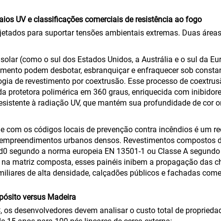
aios UV e classificações comerciais de resistência ao fogo
jetados para suportar tensões ambientais extremas. Duas áreas
 solar (como o sul dos Estados Unidos, a Austrália e o sul da 
imento podem desbotar, esbranquiçar e enfraquecer sob consta
ologia de revestimento por coextrusão. Esse processo de coextr
 protetora polimérica em 360 graus, enriquecida com inibidore
esistente à radiação UV, que mantém sua profundidade de cor o
de com os códigos locais de prevenção contra incêndios é um re
m empreendimentos urbanos densos. Revestimentos compostos de 
1, d0 segundo a norma europeia EN 13501-1 ou Classe A segund
ma na matriz composta, esses painéis inibem a propagação das
liares de alta densidade, calçadões públicos e fachadas comer
pósito versus Madeira
, os desenvolvedores devem analisar o custo total de propriedad