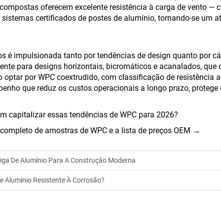
s compostas oferecem excelente resistência à carga de vento —
istemas certificados de postes de alumínio, tornando-se um ati
s é impulsionada tanto por tendências de design quanto por cá
te para designs horizontais, bicromáticos e acanalados, que o
ptar por WPC coextrudido, com classificação de resistência ao
enho que reduz os custos operacionais a longo prazo, protege o
 em capitalizar essas tendências de WPC para 2026?
t completo de amostras de WPC e a lista de preços OEM →
Liga De Alumínio Para A Construção Moderna
e Alumínio Resistente À Corrosão?