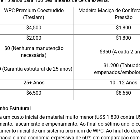
 15 anos para 100 pés lineares de cerca externa:
WPC Premium Coextrudido
Madeira Maciça de Conífer
(Treslam)
Pressão
$4,500
$1,800
$2,000
$1,800
$0 (Nenhuma manutenção
$350 (A cada 2 a
necessária)
$1.200 (Tabuad
 (Garantia estrutural de 25 anos)
empenados/embolor
25+ Anos
10 - 12 Anos
$6,500
$8,650
nho Estrutural
um custo inicial de material muito menor (US$ 1.800 contra US
mento, lascamento e empenamento. Ao final do sétimo ano, o cu
stimento inicial de um sistema premium de WPC. Ao final do d
cia e uma economia expressiva de 60% em comparação com a 