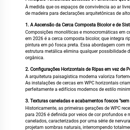
À medida que os espaços de convivência ao ar liv
de madeira para declarações arquitetônicas de alt
1. A Ascensão da Cerca Composta Bicolor e de Sis
Composições monolíticas e monocromáticas em 
em 2026 é a cerca composta bicolor, que integra r
pintura em pó fosca preta. Essa abordagem com ma
estrutura metálica elimina qualquer possibilidade
orgânica.
2. Configurações Horizontais de Ripas em vez de Po
A arquitetura paisagística moderna valoriza forteme
As instalações de cercas em WPC horizontais criam
perfeitamente a edifícios modernos de estilo minim
3. Texturas caneladas e acabamentos foscos "sem 
Historicamente, as primeiras gerações de WPC rece
para 2026 é definida por veios de cor profundos e
canelados, caracterizados por uma série de nervura
projetam sombras naturais, interrompendo totalment