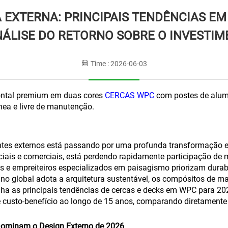
 EXTERNA: PRINCIPAIS TENDÊNCIAS E
NÁLISE DO RETORNO SOBRE O INVESTIME
Time : 2026-06-03
zontal premium em duas cores
CERCAS WPC
com postes de alum
nea e livre de manutenção.
tes externos está passando por uma profunda transformação est
iais e comerciais, está perdendo rapidamente participação de m
 e empreiteiros especializados em paisagismo priorizam durabi
no global adota a arquitetura sustentável, os compósitos de m
alha as principais tendências de cercas e decks em WPC para 20
e custo-benefício ao longo de 15 anos, comparando diretament
 Dominam o Design Externo de 2026