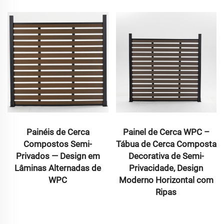
Painel de Cerca WPC –
Painel de Cerca de WP
Tábua de Cerca Composta
Coextrudado Cinza –
em
Decorativa de Semi-
Cerca de Lamina Fina 
 de
Privacidade, Design
Composto para
Moderno Horizontal com
Privacidade no Jardi
Ripas