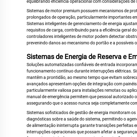
equilibrando eficiência operacional com considerações de
Sistemas de motor premium possuem mecanismos de prote
prolongados de operação, particularmente importantes em
Sistemas inteligentes de gerenciamento de energia ajus
requisitos de carga, contribuindo para a eficiência geral 
controladores inteligentes de motor podem detectar obstr
prevenindo danos ao mecanismo do portão e a possíveis ob
Sistemas de Energia de Reserva e E
Soluções automatizadas confiáveis de entrada incorporam
funcionamento contínuo durante interrupções elétricas. Si
mantêm a prontidão, ao mesmo tempo que evitam sobrecarga
avançados apresentam opções de integração com painéis 
particularmente valiosa para instalações remotas ou apl
manual de emergência permitem que pessoal autorizado o
assegurando que o acesso nunca seja completamente co
Sistemas sofisticados de gestão de energia monitoram os
diagnósticas sobre a saúde do sistema, permitindo o age
de alimentação ininterrupta garante transições perfeitas e
interrupções operacionais que possam afetar a segurança