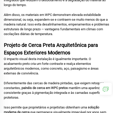
integrados que reduzem o desbotamento e a degradação do material ao
longo do tempo.
Além disso, os materiais em WPC demonstram elevada estabilidade
dimensional, ou seja, expandem-se e contraem-se muito menos do que a
madeira natural. Isso evita desalinhamentos, empenamentos e problemas
estruturais de longo prazo — vantagens fundamentais em climas com
oscilações diárias de temperatura.
Projeto de Cerca Preta Arquitetônica para
Espaços Exteriores Modernos
O impacto visual desta instalação é igualmente importante. O
acabamento preto cria um forte contraste e realça elementos
arquitetônicos modernos, como concreto, aço, paisagismo e áreas
externas de convivência.
Diferentemente das cercas de madeira pintadas, que exigem retoques
constantes,
painéis de cerca em WPC pretos
mantêm uma aparência
consistente graças à pigmentação integrada e às camadas superficiais
protetoras.
Isso permite que proprietários e projetistas obtenham uma
solução
moderna de cerca
que permanece visualmente impecável por anos sem