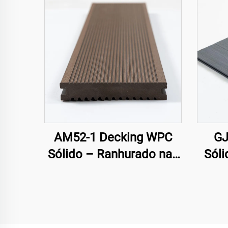
AM52-1 Decking WPC
GJ
Sólido – Ranhurado nas
Sóli
Duas Faces
Alt