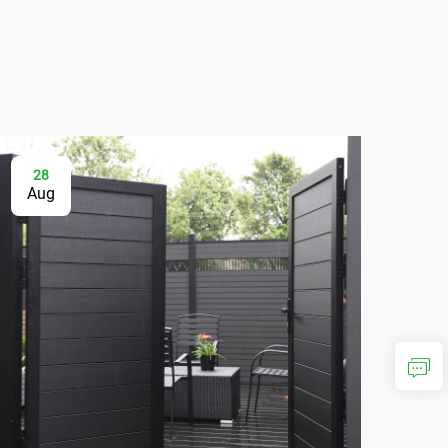
28
2
Aug
Au