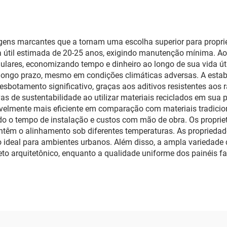
gens marcantes que a tornam uma escolha superior para proprie
 útil estimada de 20-25 anos, exigindo manutenção mínima. Ao c
lares, economizando tempo e dinheiro ao longo de sua vida útil
a longo prazo, mesmo em condições climáticas adversas. A estab
esbotamento significativo, graças aos aditivos resistentes aos
as de sustentabilidade ao utilizar materiais reciclados em sua 
ravelmente mais eficiente em comparação com materiais tradici
do o tempo de instalação e custos com mão de obra. Os proprie
ntêm o alinhamento sob diferentes temperaturas. As proprieda
 ideal para ambientes urbanos. Além disso, a ampla variedade de
o arquitetônico, enquanto a qualidade uniforme dos painéis f