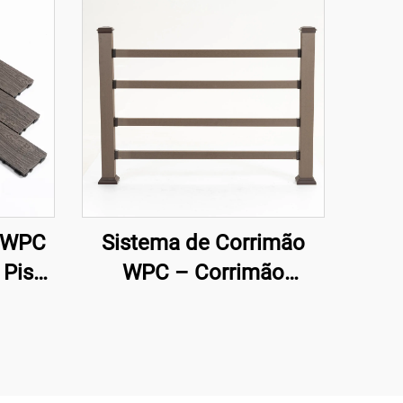
k WPC
Sistema de Corrimão
 Piso
WPC – Corrimão
il
Composto Totalmente
com Coextrusão para
Segurança Externa