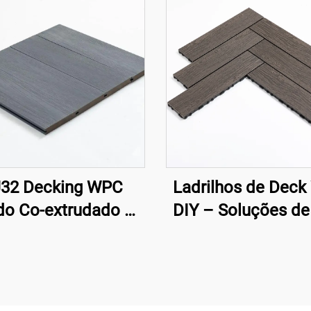
32 Decking WPC
Ladrilhos de Dec
do Co-extrudado –
DIY – Soluções de
138×22,5 mm |
Externo de Fác
ernativa Moderna à
Instalação
Madeira