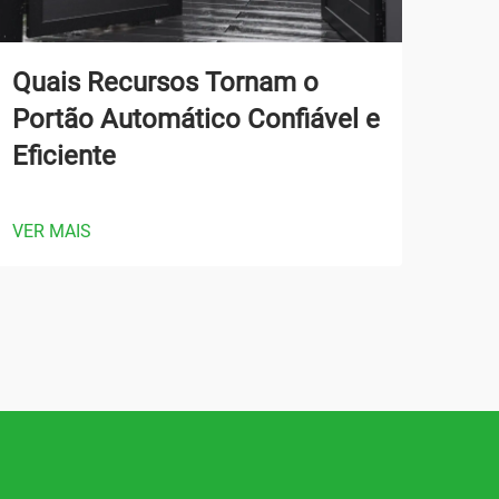
Quais Recursos Tornam o
Qua
Portão Automático Confiável e
Por
Eficiente
Áre
VER MAIS
VER 