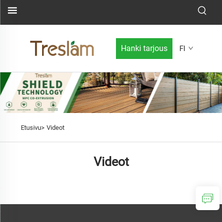
Hanki tarjous
FI
Etusivu>
Videot
Videot