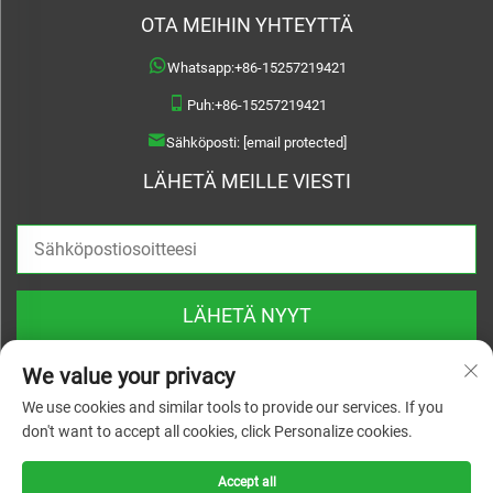
OTA MEIHIN YHTEYTTÄ
Whatsapp:
+86-15257219421
Puh:
+86-15257219421
Sähköposti:
[email protected]
LÄHETÄ MEILLE VIESTI
LÄHETÄ NYYT
We value your privacy
We use cookies and similar tools to provide our services. If you
don't want to accept all cookies, click Personalize cookies.
Tekijänoikeus © 2026 Treslam. Kaikki oikeudet pidätetään |
Tietosuojakäytäntö
Accept all