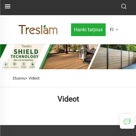
Hanki tarjous
FI
Etusivu>
Videot
Videot