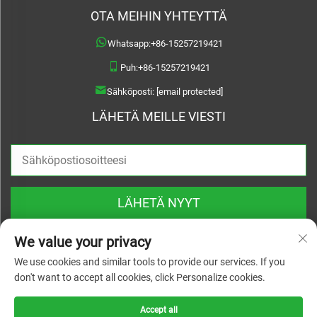
OTA MEIHIN YHTEYTTÄ
Whatsapp:
+86-15257219421
Puh:
+86-15257219421
Sähköposti:
[email protected]
LÄHETÄ MEILLE VIESTI
LÄHETÄ NYYT
We value your privacy
We use cookies and similar tools to provide our services. If you
don't want to accept all cookies, click Personalize cookies.
Tekijänoikeus © 2026 Treslam. Kaikki oikeudet pidätetään |
Tietosuojakäytäntö
Accept all