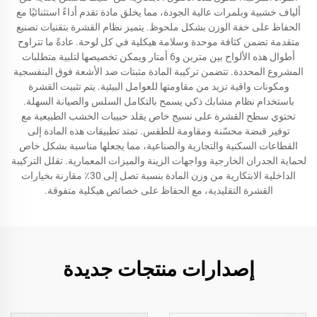
ألياف خشبية وبلمرات عالية الجودة، مما يخلق مادة تقدم أداءً استثنائيًا مع
الحفاظ على خفة الوزن بشكل ملحوظ. يتميز نظام القشرة بتقنيات تصنيع
متقدمة تضمن كثافة موحدة وسلامة هيكلية في كل لوحة. عادةً ما تتراوح
أطوال هذه الألواح بين مترين و6 أمتار ويمكن تخصيصها لتلبية متطلبات
المشروع المحددة. تتضمن تركيبة المادة مثبتات ضد الأشعة فوق البنفسجية
ومكونات واقية تزيد من مقاومتها للعوامل البيئية. يتم تثبيت القشرة
باستخدام نظام مشابك ذكي يسمح بالتكامل السلس والصيانة السهلة.
تحتوي سطح القشرة على نسيج خاص يقلد حبيبات الخشب الطبيعية مع
توفير قبضة محسّنة ومقاومة للطقس. تمتد تطبيقات هذه المادة إلى
القطاعات السكنية والتجارية والصناعية، مما يجعلها مناسبة بشكل خاص
لحماية الجدران الخارجية وواجهات الزينة والميزات المعمارية. تقلل التركيبة
الداخلية الابتكارية من وزن المادة بنسبة تصل إلى 30٪ مقارنة بخيارات
القشرة التقليدية، مع الحفاظ على خصائص هيكلية متفوقة.
إصدارات منتجات جديدة