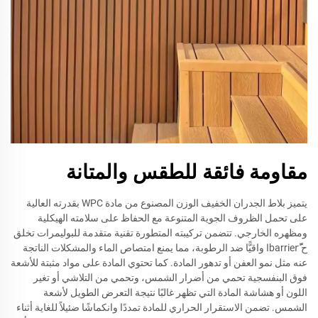
مقاومة فائقة للطقس والمتانة
يتميز بلاط الجدران الخفيف الوزن المصنوع من مادة WPC بقدرته العالية
على تحمل الظروف الجوية المتنوعة مع الحفاظ على سلامته الهيكلية
ومظهره الخارجي. تتضمن تركيبته المتطورة تقنية متقدمة للبوليمرات تخلق
ح barrierًّا واقيًّا ضد الرطوبة، مما يمنع امتصاص الماء والمشكلات الناتجة
عنه مثل نمو العفن أو تدهور المادة. كما تحتوي المادة على مواد مثبتة للأشعة
فوق البنفسجية تحمي من أضرار الشمس، وتحمي من التلاشي أو تغير
اللون أو هشاشة المادة التي تظهر غالبًا نتيجة التعرض الطويل لأشعة
الشمس. تضمن الاستقرار الحراري للمادة تمددًا وانكماشًا ضئيلاً للغاية أثناء