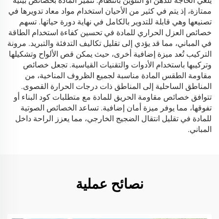
يلغي الحاجة للدهن أو التلوين بانتظام. تتميز المادة بخصائص بيئية
ممتازة، إذ يتم في كثير من الأحيان استخدام مواد معاد تدويرها في
تصنيعها وهي قابلة للتدوير بالكامل في نهاية دورة حياتها. تسهم
خصائص العزل الحراري للمادة في تحسين كفاءة استخدام الطاقة
في المباني، مما قد يؤدي إلى تقليل تكاليف التدفئة والتبريد. مرونة
التركيب تُعد ميزة إضافية أخرى، حيث يمكن قص الألواح وتشكيلها
وتركيبها باستخدام الأدوات والتقنيات القياسية. تجعل خصائص
مقاومة الطقس المادة مناسبة لجميع الظروف المناخية، من
المناطق الساحلية إلى المناطق ذات درجات الحرارة القصوى.
تتوافق خصائص مقاومة الحريق للمادة مع متطلبات كود البناء أو
تفوقها، مما يوفر ميزة أمان إضافية. تساعد الخصائص الصوتية
للمادة في تقليل انتقال الضجيج الخارجي، مما يعزز الراحة داخل
المباني.
نصائح عملية