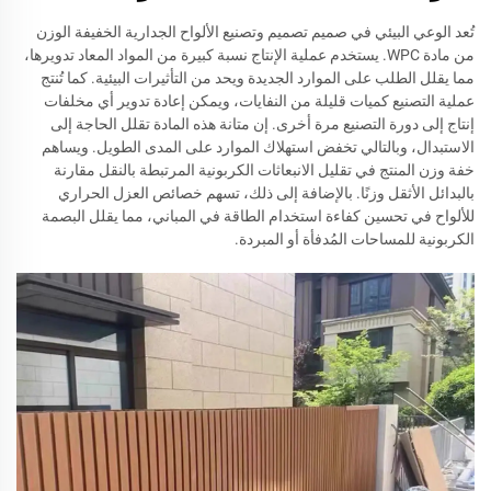
تُعد الوعي البيئي في صميم تصميم وتصنيع الألواح الجدارية الخفيفة الوزن
من مادة WPC. يستخدم عملية الإنتاج نسبة كبيرة من المواد المعاد تدويرها،
مما يقلل الطلب على الموارد الجديدة ويحد من التأثيرات البيئية. كما تُنتج
عملية التصنيع كميات قليلة من النفايات، ويمكن إعادة تدوير أي مخلفات
إنتاج إلى دورة التصنيع مرة أخرى. إن متانة هذه المادة تقلل الحاجة إلى
الاستبدال، وبالتالي تخفض استهلاك الموارد على المدى الطويل. ويساهم
خفة وزن المنتج في تقليل الانبعاثات الكربونية المرتبطة بالنقل مقارنة
بالبدائل الأثقل وزنًا. بالإضافة إلى ذلك، تسهم خصائص العزل الحراري
للألواح في تحسين كفاءة استخدام الطاقة في المباني، مما يقلل البصمة
الكربونية للمساحات المُدفأة أو المبردة.