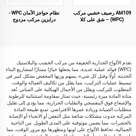
AM109 رصيف خشبي مركب
نظام حواجز الأمان WPC -
(WPC) – شق على كلا
درابزين مركب مزدوج
الجانبين، قلب مجوف دائري
الطبقات بالكامل لسلامة
(140×25 مم)
الاستخدام الخارجي
تقدم الألواح الجدارية الخفيفة من مركب الخشب والبلاستيك
(WPC) فوائد عملية عديدة، مما يجعلها خيارًا ممتازًا لمشاريع البناء
الحديثة. أولًا وقبل كل شيء، يسهم وزنها المخفض بشكل كبير في
تبسيط عمليات التركيب، مما يقلل من تكاليف العمالة والوقت
المطلوب للتركيب ويقلل من الأحمال الهيكلية على المباني. تُعد
متانة المادة ميزة رئيسية، حيث تمتاز بمقاومة استثنائية للرطوبة
والإشعاع فوق البنفسجي والتقلبات الحرارية، مما يؤدي إلى تقليل
متطلبات الصيانة وزيادة عمرها الافتراضي. تمنع طبيعة المادة
المركبة حدوث مشكلات شائعة مثل التعفن أو الانحناء أو الإصابة
بالحشرات، مما يضمن موثوقية على المدى الطويل. من الناحية
الجمالية، تحافظ الألواح على لونها ومظهرها مع مرور الوقت، مما