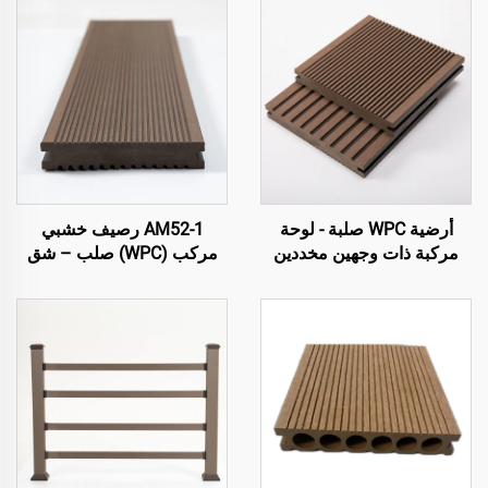
أرضية WPC صلبة - لوحة
AM52-1 رصيف خشبي
مركبة ذات وجهين مخددين
مركب (WPC) صلب – شق
على كلا الجانبين