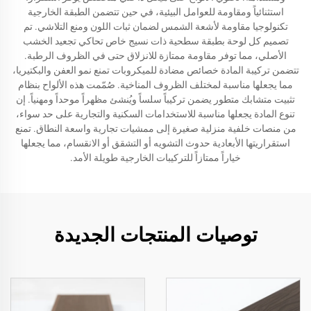
استثنائياً ومقاومة للعوامل البيئية، في حين تتضمن الطبقة الخارجية
تكنولوجيا مقاومة لأشعة الشمس لضمان ثبات اللون ومنع التلاشي. تم
تصميم كل لوحة بطبقة سطحية ذات نسيج خاص تحاكي تجعيد الخشب
الأصلي، مما توفر مقاومة ممتازة للانزلاق حتى في الظروف الرطبة.
تتضمن تركيبة المادة خصائص مضادة للميكروبات تمنع نمو العفن والبكتيريا،
مما يجعلها مناسبة لمختلف الظروف المناخية. صُمّمت هذه الألواح بنظام
تثبيت متشابك متطور يضمن تركيباً سلساً ويُنشئ مظهراً موحداً ومهنياً. إن
تنوع المادة يجعلها مناسبة للاستخدامات السكنية والتجارية على حد سواء،
من منصات خلفية منزلية صغيرة إلى ممشيات تجارية واسعة النطاق. تمنع
استقراريتها الأبعادية حدوث التشويه أو التشقق أو الانقسام، مما يجعلها
خياراً ممتازاً للتركيبات الخارجية طويلة الأمد.
توصيات المنتجات الجديدة