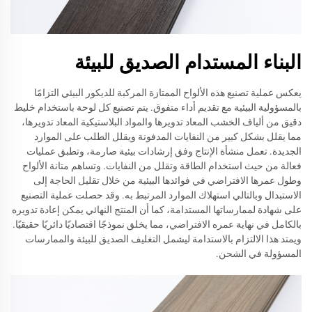
البناء المستدام الصديق للبيئة
يعكس عملية تصنيع هذه الألواح الممتازة المركبة للديكور البيئي التزامًا
بالمسؤولية البيئية مع تقديم أداء متفوق. يتم تصنيع كل لوحة باستخدام خليط
دقيق من ألياف الخشب المعاد تدويرها والمواد البلاستيكية المعاد تدويرها،
مما يقلل بشكل كبير من النفايات المدفونة ويقلل الطلب على الموارد
الجديدة. تعمل منشأة الإنتاج وفق إرشادات بيئية صارمة، وتطبق عمليات
فعالة من حيث استخدام الطاقة وتقلل من النفايات. وتساهم متانة الألواح
وطول عمرها الافتراضي في فوائدها البيئية من خلال تقليل الحاجة إلى
الاستبدال وبالتالي استهلاك الموارد المرتبط به. وقد حصلت عملية التصنيع
على شهادة لممارساتها المستدامة، كما أن المنتج النهائي يمكن إعادة تدويره
بالكامل في نهاية عمره الافتراضي، مما يخلق نموذجًا اقتصاديًا دائريًا حقيقيًا.
ويمتد هذا الالتزام بالاستدامة ليشمل التغليف الصديق للبيئة والممارسات
المسؤولة في الشحن.