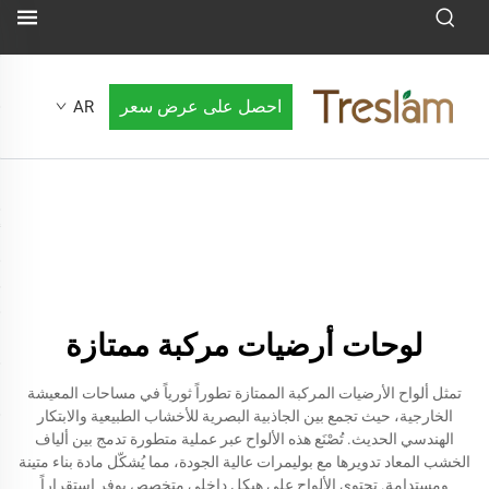
احصل على عرض سعر
AR
لوحات أرضيات مركبة ممتازة
تمثل ألواح الأرضيات المركبة الممتازة تطوراً ثورياً في مساحات المعيشة
الخارجية، حيث تجمع بين الجاذبية البصرية للأخشاب الطبيعية والابتكار
الهندسي الحديث. تُصْنَع هذه الألواح عبر عملية متطورة تدمج بين ألياف
الخشب المعاد تدويرها مع بوليمرات عالية الجودة، مما يُشكّل مادة بناء متينة
ومستدامة. تحتوي الألواح على هيكل داخلي متخصص يوفر استقراراً