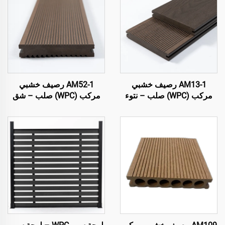
AM13-1 رصيف خشبي
AM52-1 رصيف خشبي
مركب (WPC) صلب – نتوء
مركب (WPC) صلب – شق
ثلاثي الأبعاد على جانب واحد
على كلا الجانبين
مع شق