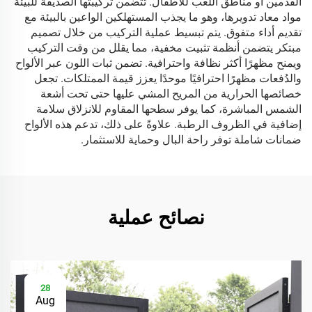
القدمين أو مناطق اللعب للأطفال. تتضمن تركيبتها الصديقة للبيئة
مواد معاد تدويرها، وهو ما يجذب المستهلكين الواعين بالبيئة مع
تقديم أداء متفوق. يتم تبسيط عملية التركيب من خلال تصميم
مبتكر يتضمن أنظمة تثبيت مخفية، مما يقلل من وقت التركيب
ويمنح مظهرًا أكثر نظافة واحترافية. تضمن ثبات اللون عبر الألواح
والدُفعات مظهرًا احترافيًا موحدًا يعزز قيمة الممتلكات. تجعل
خصائصها الحرارية من المريح المشي عليها حتى تحت أشعة
الشمس المباشرة، كما يوفر سطحها المقاوم للانزلاق سلامة
إضافية في الظروف الرطبة. علاوةً على ذلك، تدعم هذه الألواح
ضمانات شاملة توفر راحة البال وحماية للاستثمار.
نصائح عملية
28
Aug