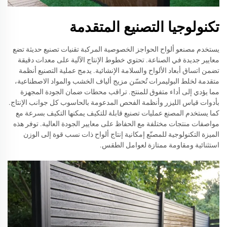
تكنولوجيا التصنيع المتقدمة
يستخدم مصنعو ألواح الحواجز الخصوصية المركبة تقنيات تصنيع حديثة تضع
معايير جديدة في الصناعة. تحتوي خطوط الإنتاج الآلية على معدات دقيقة
تضمن اتساق أبعاد الألواح والسلامة الإنشائية. يدمج عملية التصنيع أنظمة
متقدمة لخلط البوليمرات تُحسّن مزيج ألياف الخشب والمواد الاصطناعية،
مما يؤدي إلى أداء متفوق للمنتج. تراقب محطات ضمان الجودة المجهزة
بأدوات قياس الليزر وأنظمة الفحص المدعومة بالحاسوب كل جوانب الإنتاج.
كما يستخدم المصنع عمليات تصنيع قابلة للتكيف يمكنها التكيف بسرعة مع
مواصفات منتجات مختلفة مع الحفاظ على معايير الجودة العالية. توفر هذه
الميزة التكنولوجية للمصنّع إمكانية إنتاج ألواح ذات نسب قوة إلى الوزن
استثنائية ومقاومة ممتازة لعوامل الطقس.