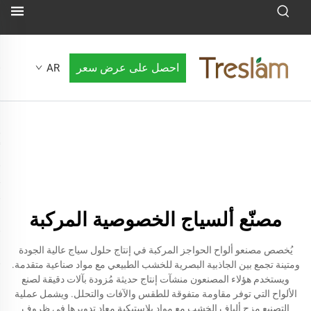
احصل على عرض سعر
AR
مصنّع ألسياج الخصوصية المركبة
يُخصص مصنعو ألواح الحواجز المركبة في إنتاج حلول سياج عالية الجودة
ومتينة تجمع بين الجاذبية البصرية للخشب الطبيعي مع مواد صناعية متقدمة.
ويستخدم هؤلاء المصنعون منشآت إنتاج حديثة مُزودة بآلات دقيقة لصنع
الألواح التي توفر مقاومة متفوقة للطقس والآفات والتحلل. ويشمل عملية
التصنيع مزج ألياف الخشب مع مواد بلاستيكية معاد تدويرها في ظروف