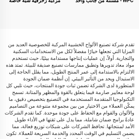
WPC - مسننة من جانب واحد
مركبة زخرفية شبه خاصة
باللون الأسود
تقدم شركة تصنيع الألواح الخشبية المركبة للخصوصية العديد من
المزايا التي تجعلها خيارًا مفضلاً لكل من الاستخدامات السكنية
والتجارية. أولاً، إن عمليات إنتاجها مستدامة بيئيًا، حيث تستخدم
مواد معاد تدويرها وتطبق ممارسات تصنيع صديقة للبيئة. تمتد هذه
الالتزام بالاستدامة إلى عمر المنتج الطويل، مما يقلل الحاجة إلى
الاستبدال ويحد من التأثير البيئي. إن أنظمة ضمان الجودة
المتطورة لدى الشركة تضمن ثبات جودة المنتجات، حيث تلبي كل
لوحة معايير صارمة فيما يتعلق بالقوة والمظهر والمتانة. تسمح
التكنولوجيا المتقدمة المستخدمة في التصنيع بتخصيص دقيق، ما
يمكّن العملاء من الاختيار من بين مجموعة متنوعة من التصاميم
والألوان والقوام مع الحفاظ على جودة موحدة. كما تقدم الشركات
عادةً برامج ضمان شاملة، مما يدل على ثقتها في الأداء طويل
الأمد لمنتجاتها. تحافظ الشركات على شبكات توزيع فعالة، مما
يضمن التسليم في الوقت المحدد والخدمة السريعة للعملاء. تكون