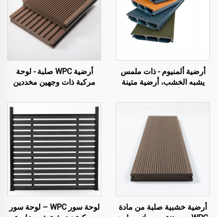
أرضية ألمنيوم - ذات ملمس
أرضية WPC صلبة - لوحة
يشبه الخشب، أرضية متينة
مركبة ذات وجهين مخددين
وأنيقة للخارج
أرضية خشبية صلبة من مادة
لوحة سور WPC – لوحة سور