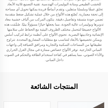
للخشب الطبيعي ومتانة البوليمرات الهندسية. تقنية التصنيع ثلاثية الأبعاد
تخلق عمقًا وملمسًا مذهلين، وتقدم أنماطًا فريدة يمكنها تحويل أي مساحة
إلى تحفة معمارية. تُصْنَع هذه الألواح من خلال عملية تشكيل ضغط متقدمة
تضمن جودة متسقة وتفاصيل دقيقة. يتكون المركب من ألياف خشبية معاد
تدويرها وبوليمرات عالية الجودة، مما يجعلها خيارًا مسؤولًا بيئيًا. صُمِّمَت هذه
الألواح خصيصًا لتتحمل مختلف الظروف البيئية مع الحفاظ على سلامتها
الإنشائية وجاذبيتها البصرية. تحتوي الألواح على أنظمة ترابط لتركيب أملس
ويمكن تخصيصها بالأبعاد لتتناسب مع متطلبات المشاريع المحددة. تتراوح
تطبيقاتها من المساحات السكنية والتجارية ومرافق الضيافة إلى واجهات
المباني الخارجية. توفر الألواح خصائص ممتازة في مجال العزل الحراري
والأداء الصوتي، مما يساهم في كفاءة استخدام الطاقة والتحكم في الصوت
داخل المباني.
المنتجات الشائعة