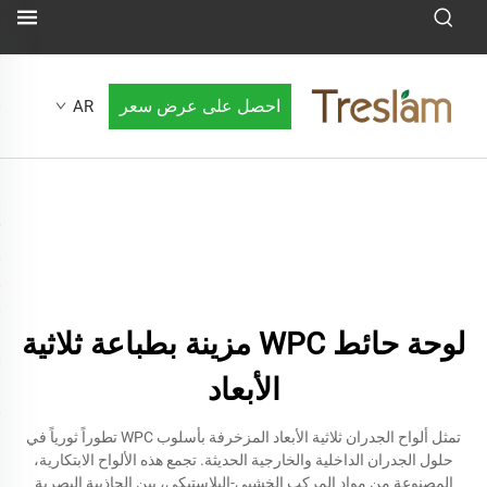
احصل على عرض سعر
AR
لوحة حائط WPC مزينة بطباعة ثلاثية
الأبعاد
تمثل ألواح الجدران ثلاثية الأبعاد المزخرفة بأسلوب WPC تطوراً ثورياً في
حلول الجدران الداخلية والخارجية الحديثة. تجمع هذه الألواح الابتكارية،
المصنوعة من مواد المركب الخشبي-البلاستيكي، بين الجاذبية البصرية