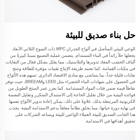
حل بناء صديق للبيئة
الوعي البيئي المتأصل في ألواح الجدران WPC ذات التموج الثلاثي الأبعاد
يجعلها حلاً رائداً في البناء المستدام. يتضمن عملية التصنيع نسبةً كبيرةً من
ألياف الخشب المعاد تدويرها والبلاستيك، مما يقلل بشكل فعال من النفايات
في مكبات القمامة. كما تعتمد طريقة الإنتاج تقنيات موفرة للطاقة وتنتج
نفايات قليلة جداً، بما يتماشى مع مبادئ الاقتصاد الدائري. تسهم هذه الألواح
في الحصول على شهادات البناء الخضراء مثل LEED وBREEAM، حيث توفر
نقاطاً قيمة ضمن فئات المواد المستدامة. كما يعزز عمر المنتج الطويل من
فوائده البيئية من خلال تقليل الحاجة إلى الاستبدال المتكرر وتقليل البصمة
الكربونية المرتبطة بذلك. علاوةً على ذلك، يمكن إعادة تدوير الألواح نفسها
في نهاية دورة حياتها، مما يخلق نظاماً مغلقاً يدعم الاستدامة البيئية. يجذب
هذا الجانب الصديق للبيئة العملاء الواعين للبيئة ويساعد الشركات على
تحقيق أهدافها في الاستدامة.