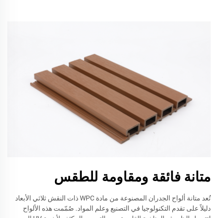
متانة فائقة ومقاومة للطقس
تُعد متانة ألواح الجدران المصنوعة من مادة WPC ذات النقش ثلاثي الأبعاد
دليلاً على تقدم التكنولوجيا في التصنيع وعلم المواد. صُمّمت هذه الألواح