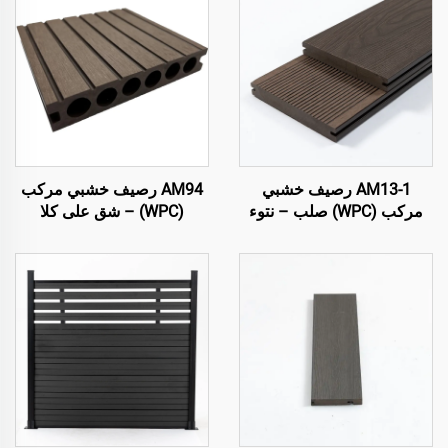
AM13-1 رصيف خشبي
AM94 رصيف خشبي مركب
مركب (WPC) صلب – نتوء
(WPC) – شق على كلا
ثلاثي الأبعاد على جانب واحد
الجانبين، قلب مجوف
مع شق
(140×25 مم)