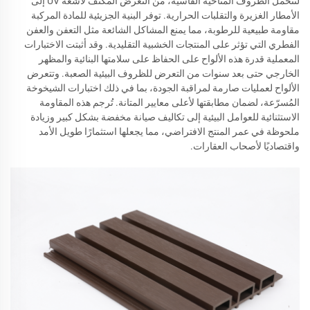
لتتحمل الظروف المناخية القاسية، من التعرض المكثف لأشعة UV إلى
الأمطار الغزيرة والتقلبات الحرارية. توفر البنية الجزيئية للمادة المركبة
مقاومة طبيعية للرطوبة، مما يمنع المشاكل الشائعة مثل التعفن والعفن
الفطري التي تؤثر على المنتجات الخشبية التقليدية. وقد أثبتت الاختبارات
المعملية قدرة هذه الألواح على الحفاظ على سلامتها البنائية والمظهر
الخارجي حتى بعد سنوات من التعرض للظروف البيئية الصعبة. وتتعرض
الألواح لعمليات صارمة لمراقبة الجودة، بما في ذلك اختبارات الشيخوخة
المُسرّعة، لضمان مطابقتها لأعلى معايير المتانة. تُرجم هذه المقاومة
الاستثنائية للعوامل البيئية إلى تكاليف صيانة مخفضة بشكل كبير وزيادة
ملحوظة في عمر المنتج الافتراضي، مما يجعلها استثمارًا طويل الأمد
واقتصاديًا لأصحاب العقارات.