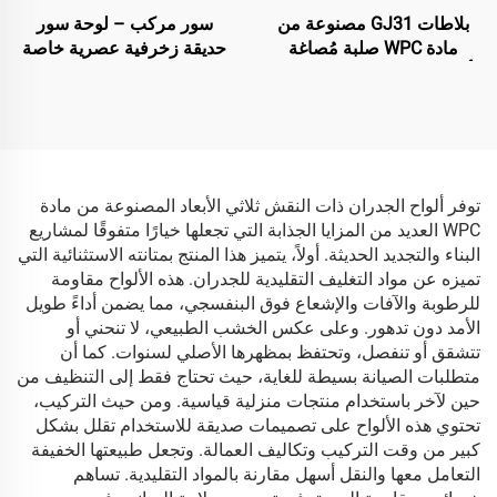
بلاطات GJ31 مصنوعة من
سور مركب – لوحة سور
مادة WPC صلبة مُصاغة
حديقة زخرفية عصرية خاصة
بأسلوب مشترك – 138×22.5
باللون الأسود
مم
توفر ألواح الجدران ذات النقش ثلاثي الأبعاد المصنوعة من مادة
WPC العديد من المزايا الجذابة التي تجعلها خيارًا متفوقًا لمشاريع
البناء والتجديد الحديثة. أولاً، يتميز هذا المنتج بمتانته الاستثنائية التي
تميزه عن مواد التغليف التقليدية للجدران. هذه الألواح مقاومة
للرطوبة والآفات والإشعاع فوق البنفسجي، مما يضمن أداءً طويل
الأمد دون تدهور. وعلى عكس الخشب الطبيعي، لا تنحني أو
تتشقق أو تنفصل، وتحتفظ بمظهرها الأصلي لسنوات. كما أن
متطلبات الصيانة بسيطة للغاية، حيث تحتاج فقط إلى التنظيف من
حين لآخر باستخدام منتجات منزلية قياسية. ومن حيث التركيب،
تحتوي هذه الألواح على تصميمات صديقة للاستخدام تقلل بشكل
كبير من وقت التركيب وتكاليف العمالة. وتجعل طبيعتها الخفيفة
التعامل معها والنقل أسهل مقارنة بالمواد التقليدية. تساهم